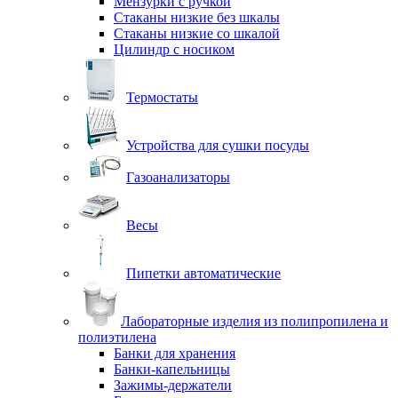
Мензурки с ручкой
Стаканы низкие без шкалы
Стаканы низкие со шкалой
Цилиндр с носиком
Термостаты
Устройства для сушки посуды
Газоанализаторы
Весы
Пипетки автоматические
Лабораторные изделия из полипропилена и
полиэтилена
Банки для хранения
Банки-капельницы
Зажимы-держатели