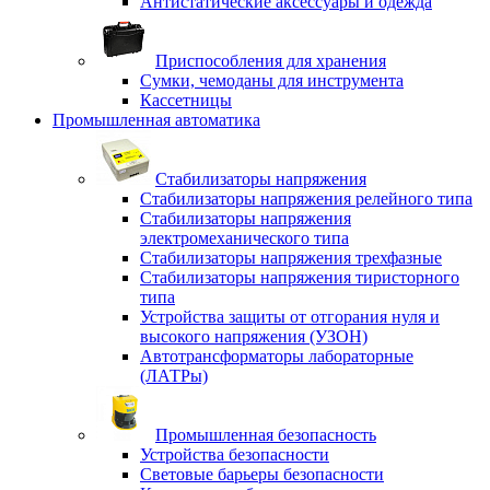
Антистатические аксессуары и одежда
Приспособления для хранения
Сумки, чемоданы для инструмента
Кассетницы
Промышленная автоматика
Стабилизаторы напряжения
Стабилизаторы напряжения релейного типа
Стабилизаторы напряжения
электромеханического типа
Стабилизаторы напряжения трехфазные
Стабилизаторы напряжения тиристорного
типа
Устройства защиты от отгорания нуля и
высокого напряжения (УЗОН)
Автотрансформаторы лабораторные
(ЛАТРы)
Промышленная безопасность
Устройства безопасности
Световые барьеры безопасности