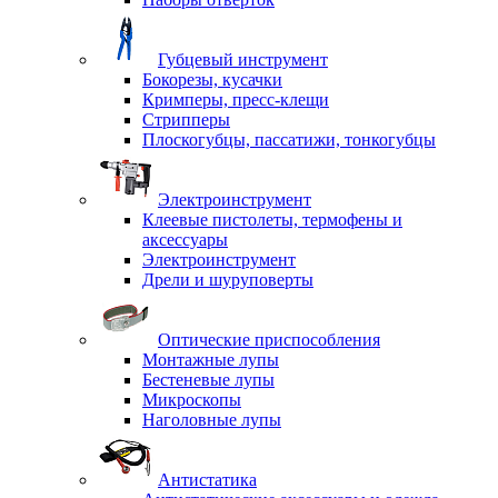
Губцевый инструмент
Бокорезы, кусачки
Кримперы, пресс-клещи
Стрипперы
Плоскогубцы, пассатижи, тонкогубцы
Электроинструмент
Клеевые пистолеты, термофены и
аксессуары
Электроинструмент
Дрели и шуруповерты
Оптические приспособления
Монтажные лупы
Бестеневые лупы
Микроскопы
Наголовные лупы
Антистатика