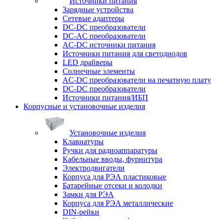
Источники питания
Зарядные устройства
Сетевые адаптеры
DC-DC преобразователи
DC-AC преобразователи
AC-DC источники питания
Источники питания для светодиодов
LED драйверы
Солнечные элементы
AC-DC преобразователи на печатную плату
DC-DC преобразователи
Источники питания/ИБП
Корпусные и установочные изделия
Установочные изделия
Клавиатуры
Ручки для радиоаппаратуры
Кабельные вводы, фурнитура
Электродвигатели
Корпуса для РЭА пластиковые
Батарейные отсеки и колодки
Замки для РЭА
Корпуса для РЭА металлические
DIN-рейки