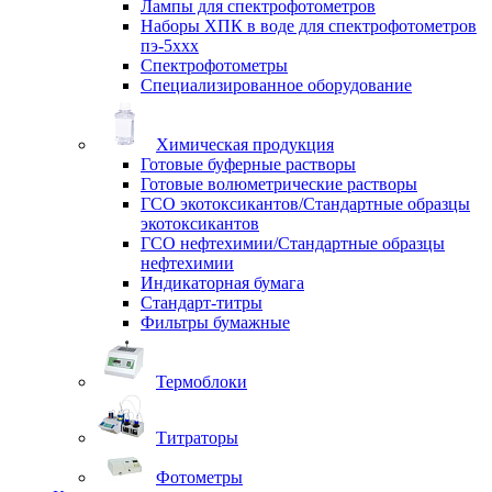
Лампы для спектрофотометров
Наборы ХПК в воде для спектрофотометров
пэ-5ххх
Спектрофотометры
Специализированное оборудование
Химическая продукция
Готовые буферные растворы
Готовые волюметрические растворы
ГСО экотоксикантов/Стандартные образцы
экотоксикантов
ГСО нефтехимии/Стандартные образцы
нефтехимии
Индикаторная бумага
Стандарт-титры
Фильтры бумажные
Термоблоки
Титраторы
Фотометры