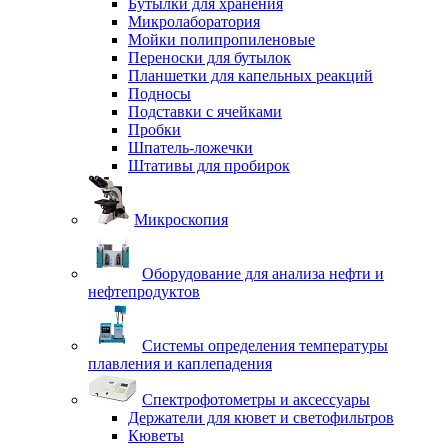
Бутылки для хранения
Микролаборатория
Мойки полипропиленовые
Переноски для бутылок
Планшетки для капельных реакций
Подносы
Подставки с ячейками
Пробки
Шпатель-ложечки
Штативы для пробирок
Микроскопия
Оборудование для анализа нефти и
нефтепродуктов
Системы определения температуры
плавления и каплепадения
Спектрофотометры и аксессуары
Держатели для кювет и светофильтров
Кюветы