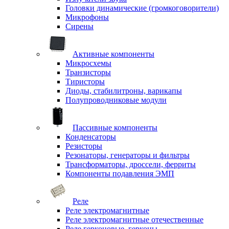
Головки динамические (громкоговорители)
Микрофоны
Сирены
Активные компоненты
Микросхемы
Транзисторы
Тиристоры
Диоды, стабилитроны, варикапы
Полупроводниковые модули
Пассивные компоненты
Конденсаторы
Резисторы
Резонаторы, генераторы и фильтры
Трансформаторы, дроссели, ферриты
Компоненты подавления ЭМП
Реле
Реле электромагнитные
Реле электромагнитные отечественные
Реле герконовые, герконы