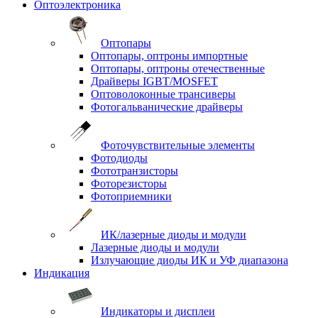
Оптоэлектроника
Оптопары
Оптопары, оптроны импортные
Оптопары, оптроны отечественные
Драйверы IGBT/MOSFET
Оптоволоконные трансиверы
Фотогальванические драйверы
Фоточувствительные элементы
Фотодиоды
Фототранзисторы
Фоторезисторы
Фотоприемники
ИК/лазерные диоды и модули
Лазерные диоды и модули
Излучающие диоды ИК и УФ диапазона
Индикация
Индикаторы и дисплеи