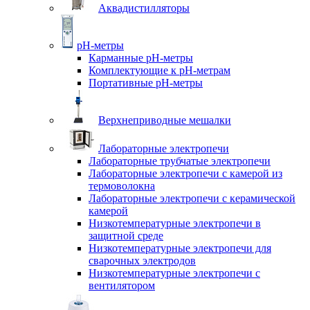
Аквадистилляторы
pH-метры
Карманные pH-метры
Комплектующие к pH-метрам
Портативные pH-метры
Верхнеприводные мешалки
Лабораторные электропечи
Лабораторные трубчатые электропечи
Лабораторные электропечи с камерой из
термоволокна
Лабораторные электропечи с керамической
камерой
Низкотемпературные электропечи в
защитной среде
Низкотемпературные электропечи для
cварочных электродов
Низкотемпературные электропечи с
вентилятором