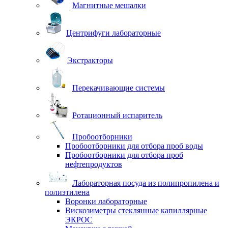
Магнитные мешалки
Центрифуги лабораторные
Экстракторы
Перекачивающие системы
Ротационный испаритель
Пробоотборники
Пробоотборники для отбора проб воды
Пробоотборники для отбора проб
нефтепродуктов
Лабораторная посуда из полипропилена и
полиэтилена
Воронки лабораторные
Вискозиметры стеклянные капиллярные
ЭКРОС