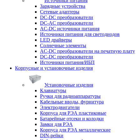
Источники питания
Зарядные устройства
Сетевые адаптеры
DC-DC преобразователи
DC-AC преобразователи
AC-DC источники питания
Источники питания для светодиодов
LED драйверы
Солнечные элементы
AC-DC преобразователи на печатную плату
DC-DC преобразователи
Источники питания/ИБП
Корпусные и установочные изделия
Установочные изделия
Клавиатуры
Ручки для радиоаппаратуры
Кабельные вводы, фурнитура
Электродвигатели
Корпуса для РЭА пластиковые
Батарейные отсеки и колодки
Замки для РЭА
Корпуса для РЭА металлические
DIN-рейки