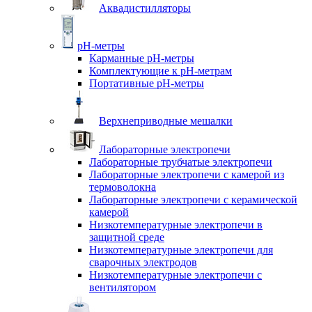
Аквадистилляторы
pH-метры
Карманные pH-метры
Комплектующие к pH-метрам
Портативные pH-метры
Верхнеприводные мешалки
Лабораторные электропечи
Лабораторные трубчатые электропечи
Лабораторные электропечи с камерой из
термоволокна
Лабораторные электропечи с керамической
камерой
Низкотемпературные электропечи в
защитной среде
Низкотемпературные электропечи для
cварочных электродов
Низкотемпературные электропечи с
вентилятором