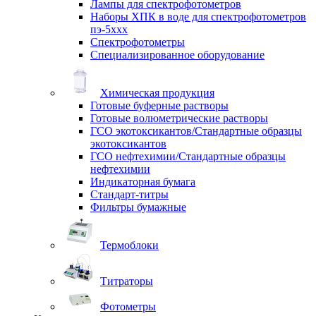
Лампы для спектрофотометров
Наборы ХПК в воде для спектрофотометров
пэ-5ххх
Спектрофотометры
Специализированное оборудование
Химическая продукция
Готовые буферные растворы
Готовые волюметрические растворы
ГСО экотоксикантов/Стандартные образцы
экотоксикантов
ГСО нефтехимии/Стандартные образцы
нефтехимии
Индикаторная бумага
Стандарт-титры
Фильтры бумажные
Термоблоки
Титраторы
Фотометры