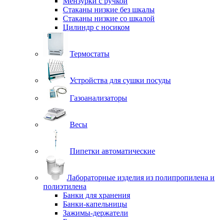
Мензурки с ручкой
Стаканы низкие без шкалы
Стаканы низкие со шкалой
Цилиндр с носиком
Термостаты
Устройства для сушки посуды
Газоанализаторы
Весы
Пипетки автоматические
Лабораторные изделия из полипропилена и
полиэтилена
Банки для хранения
Банки-капельницы
Зажимы-держатели