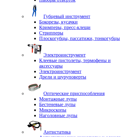
Губцевый инструмент
Бокорезы, кусачки
Кримперы, пресс-клещи
Стрипперы
Плоскогубцы, пассатижи, тонкогубцы
Электроинструмент
Клеевые пистолеты, термофены и
аксессуары
Электроинструмент
Дрели и шуруповерты
Оптические приспособления
Монтажные лупы
Бестеневые лупы
Микроскопы
Наголовные лупы
Антистатика