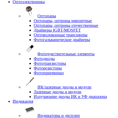
Оптоэлектроника
Оптопары
Оптопары, оптроны импортные
Оптопары, оптроны отечественные
Драйверы IGBT/MOSFET
Оптоволоконные трансиверы
Фотогальванические драйверы
Фоточувствительные элементы
Фотодиоды
Фототранзисторы
Фоторезисторы
Фотоприемники
ИК/лазерные диоды и модули
Лазерные диоды и модули
Излучающие диоды ИК и УФ диапазона
Индикация
Индикаторы и дисплеи