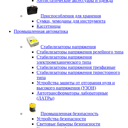
Антистатические аксессуары и одежда
Приспособления для хранения
Сумки, чемоданы для инструмента
Кассетницы
Промышленная автоматика
Стабилизаторы напряжения
Стабилизаторы напряжения релейного типа
Стабилизаторы напряжения
электромеханического типа
Стабилизаторы напряжения трехфазные
Стабилизаторы напряжения тиристорного
типа
Устройства защиты от отгорания нуля и
высокого напряжения (УЗОН)
Автотрансформаторы лабораторные
(ЛАТРы)
Промышленная безопасность
Устройства безопасности
Световые барьеры безопасности