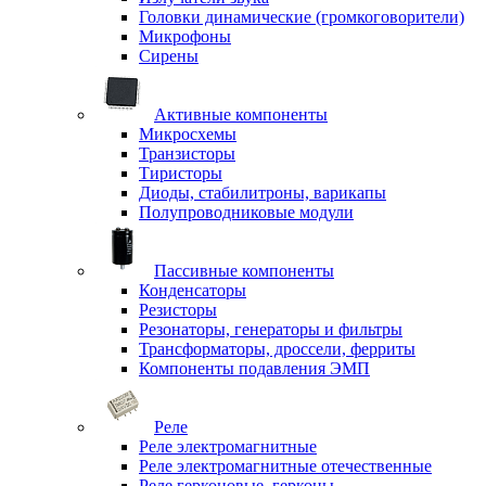
Головки динамические (громкоговорители)
Микрофоны
Сирены
Активные компоненты
Микросхемы
Транзисторы
Тиристоры
Диоды, стабилитроны, варикапы
Полупроводниковые модули
Пассивные компоненты
Конденсаторы
Резисторы
Резонаторы, генераторы и фильтры
Трансформаторы, дроссели, ферриты
Компоненты подавления ЭМП
Реле
Реле электромагнитные
Реле электромагнитные отечественные
Реле герконовые, герконы