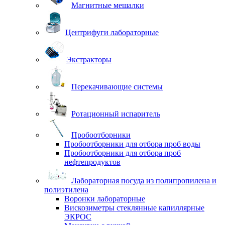
Магнитные мешалки
Центрифуги лабораторные
Экстракторы
Перекачивающие системы
Ротационный испаритель
Пробоотборники
Пробоотборники для отбора проб воды
Пробоотборники для отбора проб
нефтепродуктов
Лабораторная посуда из полипропилена и
полиэтилена
Воронки лабораторные
Вискозиметры стеклянные капиллярные
ЭКРОС