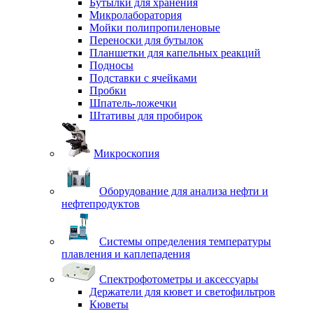
Бутылки для хранения
Микролаборатория
Мойки полипропиленовые
Переноски для бутылок
Планшетки для капельных реакций
Подносы
Подставки с ячейками
Пробки
Шпатель-ложечки
Штативы для пробирок
Микроскопия
Оборудование для анализа нефти и
нефтепродуктов
Системы определения температуры
плавления и каплепадения
Спектрофотометры и аксессуары
Держатели для кювет и светофильтров
Кюветы