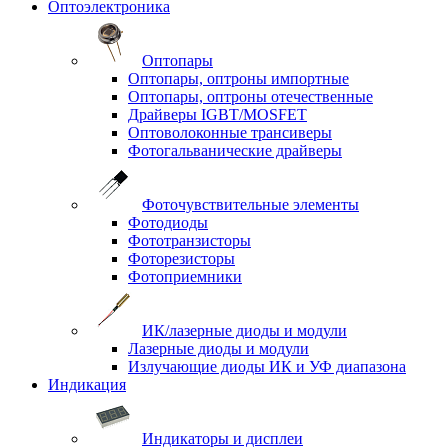
Оптоэлектроника
Оптопары
Оптопары, оптроны импортные
Оптопары, оптроны отечественные
Драйверы IGBT/MOSFET
Оптоволоконные трансиверы
Фотогальванические драйверы
Фоточувствительные элементы
Фотодиоды
Фототранзисторы
Фоторезисторы
Фотоприемники
ИК/лазерные диоды и модули
Лазерные диоды и модули
Излучающие диоды ИК и УФ диапазона
Индикация
Индикаторы и дисплеи