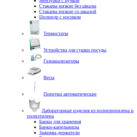
Мензурки с ручкой
Стаканы низкие без шкалы
Стаканы низкие со шкалой
Цилиндр с носиком
Термостаты
Устройства для сушки посуды
Газоанализаторы
Весы
Пипетки автоматические
Лабораторные изделия из полипропилена и
полиэтилена
Банки для хранения
Банки-капельницы
Зажимы-держатели