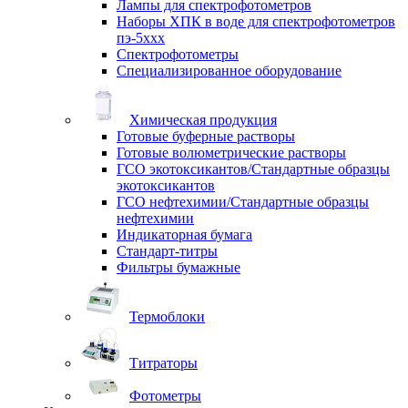
Лампы для спектрофотометров
Наборы ХПК в воде для спектрофотометров
пэ-5ххх
Спектрофотометры
Специализированное оборудование
Химическая продукция
Готовые буферные растворы
Готовые волюметрические растворы
ГСО экотоксикантов/Стандартные образцы
экотоксикантов
ГСО нефтехимии/Стандартные образцы
нефтехимии
Индикаторная бумага
Стандарт-титры
Фильтры бумажные
Термоблоки
Титраторы
Фотометры