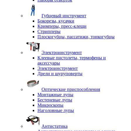
Губцевый инструмент
Бокорезы, кусачки
Кримперы, пресс-клещи
Стрипперы
Плоскогубцы, пассатижи, тонкогубцы
Электроинструмент
Клеевые пистолеты, термофены и
аксессуары
Электроинструмент
Дрели и шуруповерты
Оптические приспособления
Монтажные лупы
Бестеневые лупы
Микроскопы
Наголовные лупы
Антистатика