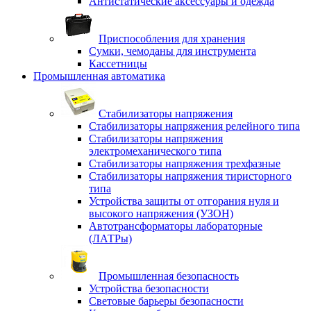
Антистатические аксессуары и одежда
Приспособления для хранения
Сумки, чемоданы для инструмента
Кассетницы
Промышленная автоматика
Стабилизаторы напряжения
Стабилизаторы напряжения релейного типа
Стабилизаторы напряжения
электромеханического типа
Стабилизаторы напряжения трехфазные
Стабилизаторы напряжения тиристорного
типа
Устройства защиты от отгорания нуля и
высокого напряжения (УЗОН)
Автотрансформаторы лабораторные
(ЛАТРы)
Промышленная безопасность
Устройства безопасности
Световые барьеры безопасности