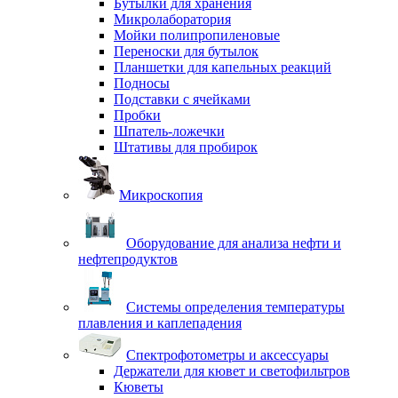
Бутылки для хранения
Микролаборатория
Мойки полипропиленовые
Переноски для бутылок
Планшетки для капельных реакций
Подносы
Подставки с ячейками
Пробки
Шпатель-ложечки
Штативы для пробирок
Микроскопия
Оборудование для анализа нефти и
нефтепродуктов
Системы определения температуры
плавления и каплепадения
Спектрофотометры и аксессуары
Держатели для кювет и светофильтров
Кюветы