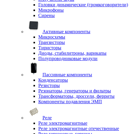
Головки динамические (громкоговорители)
Микрофоны
Сирены
Активные компоненты
Микросхемы
Транзисторы
Тиристоры
Диоды, стабилитроны, варикапы
Полупроводниковые модули
Пассивные компоненты
Конденсаторы
Резисторы
Резонаторы, генераторы и фильтры
Трансформаторы, дроссели, ферриты
Компоненты подавления ЭМП
Реле
Реле электромагнитные
Реле электромагнитные отечественные
Реле герконовые, герконы