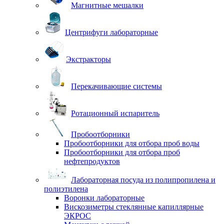
Магнитные мешалки
Центрифуги лабораторные
Экстракторы
Перекачивающие системы
Ротационный испаритель
Пробоотборники
Пробоотборники для отбора проб воды
Пробоотборники для отбора проб
нефтепродуктов
Лабораторная посуда из полипропилена и
полиэтилена
Воронки лабораторные
Вискозиметры стеклянные капиллярные
ЭКРОС