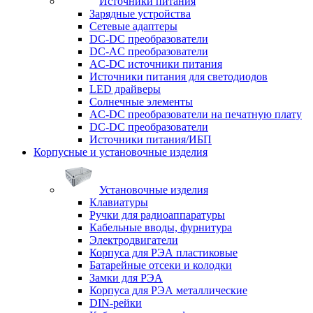
Источники питания
Зарядные устройства
Сетевые адаптеры
DC-DC преобразователи
DC-AC преобразователи
AC-DC источники питания
Источники питания для светодиодов
LED драйверы
Солнечные элементы
AC-DC преобразователи на печатную плату
DC-DC преобразователи
Источники питания/ИБП
Корпусные и установочные изделия
Установочные изделия
Клавиатуры
Ручки для радиоаппаратуры
Кабельные вводы, фурнитура
Электродвигатели
Корпуса для РЭА пластиковые
Батарейные отсеки и колодки
Замки для РЭА
Корпуса для РЭА металлические
DIN-рейки