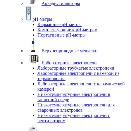
Аквадистилляторы
pH-метры
Карманные pH-метры
Комплектующие к pH-метрам
Портативные pH-метры
Верхнеприводные мешалки
Лабораторные электропечи
Лабораторные трубчатые электропечи
Лабораторные электропечи с камерой из
термоволокна
Лабораторные электропечи с керамической
камерой
Низкотемпературные электропечи в
защитной среде
Низкотемпературные электропечи для
cварочных электродов
Низкотемпературные электропечи с
вентилятором