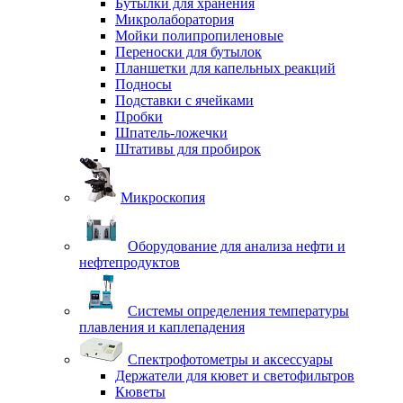
Бутылки для хранения
Микролаборатория
Мойки полипропиленовые
Переноски для бутылок
Планшетки для капельных реакций
Подносы
Подставки с ячейками
Пробки
Шпатель-ложечки
Штативы для пробирок
Микроскопия
Оборудование для анализа нефти и
нефтепродуктов
Системы определения температуры
плавления и каплепадения
Спектрофотометры и аксессуары
Держатели для кювет и светофильтров
Кюветы