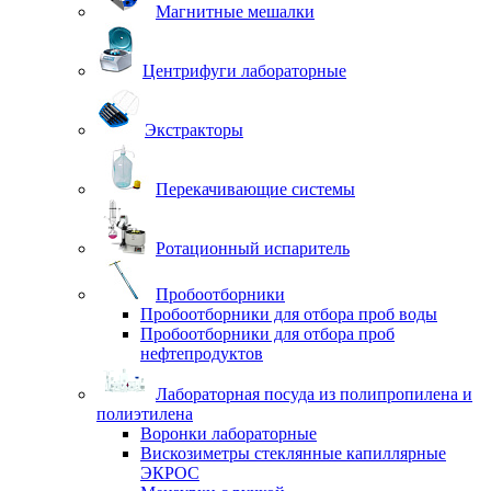
Магнитные мешалки
Центрифуги лабораторные
Экстракторы
Перекачивающие системы
Ротационный испаритель
Пробоотборники
Пробоотборники для отбора проб воды
Пробоотборники для отбора проб
нефтепродуктов
Лабораторная посуда из полипропилена и
полиэтилена
Воронки лабораторные
Вискозиметры стеклянные капиллярные
ЭКРОС