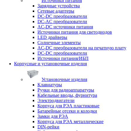
Источники питания
Зарядные устройства
Сетевые адаптеры
DC-DC преобразователи
DC-AC преобразователи
AC-DC источники питания
Источники питания для светодиодов
LED драйверы
Солнечные элементы
AC-DC преобразователи на печатную плату
DC-DC преобразователи
Источники питания/ИБП
Корпусные и установочные изделия
Установочные изделия
Клавиатуры
Ручки для радиоаппаратуры
Кабельные вводы, фурнитура
Электродвигатели
Корпуса для РЭА пластиковые
Батарейные отсеки и колодки
Замки для РЭА
Корпуса для РЭА металлические
DIN-рейки