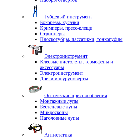
Губцевый инструмент
Бокорезы, кусачки
Кримперы, пресс-клещи
Стрипперы
Плоскогубцы, пассатижи, тонкогубцы
Электроинструмент
Клеевые пистолеты, термофены и
аксессуары
Электроинструмент
Дрели и шуруповерты
Оптические приспособления
Монтажные лупы
Бестеневые лупы
Микроскопы
Наголовные лупы
Антистатика