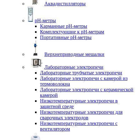
Аквадистилляторы
pH-метры
Карманные pH-метры
Комплектующие к pH-метрам
Портативные pH-метры
Верхнеприводные мешалки
Лабораторные электропечи
Лабораторные трубчатые электропечи
Лабораторные электропечи с камерой из
термоволокна
Лабораторные электропечи с керамической
камерой
Низкотемпературные электропечи в
защитной среде
Низкотемпературные электропечи для
cварочных электродов
Низкотемпературные электропечи с
вентилятором