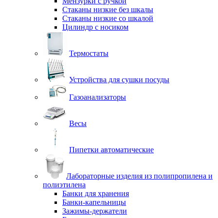
Мензурки с ручкой
Стаканы низкие без шкалы
Стаканы низкие со шкалой
Цилиндр с носиком
Термостаты
Устройства для сушки посуды
Газоанализаторы
Весы
Пипетки автоматические
Лабораторные изделия из полипропилена и
полиэтилена
Банки для хранения
Банки-капельницы
Зажимы-держатели