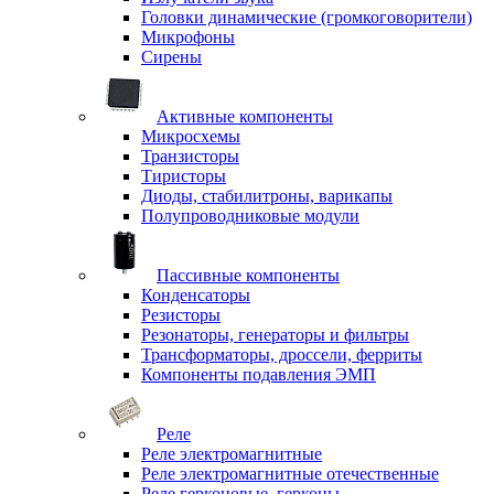
Головки динамические (громкоговорители)
Микрофоны
Сирены
Активные компоненты
Микросхемы
Транзисторы
Тиристоры
Диоды, стабилитроны, варикапы
Полупроводниковые модули
Пассивные компоненты
Конденсаторы
Резисторы
Резонаторы, генераторы и фильтры
Трансформаторы, дроссели, ферриты
Компоненты подавления ЭМП
Реле
Реле электромагнитные
Реле электромагнитные отечественные
Реле герконовые, герконы