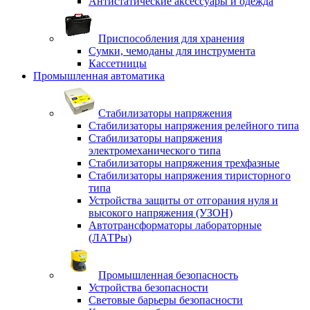
Антистатические аксессуары и одежда
Приспособления для хранения
Сумки, чемоданы для инструмента
Кассетницы
Промышленная автоматика
Стабилизаторы напряжения
Стабилизаторы напряжения релейного типа
Стабилизаторы напряжения
электромеханического типа
Стабилизаторы напряжения трехфазные
Стабилизаторы напряжения тиристорного
типа
Устройства защиты от отгорания нуля и
высокого напряжения (УЗОН)
Автотрансформаторы лабораторные
(ЛАТРы)
Промышленная безопасность
Устройства безопасности
Световые барьеры безопасности