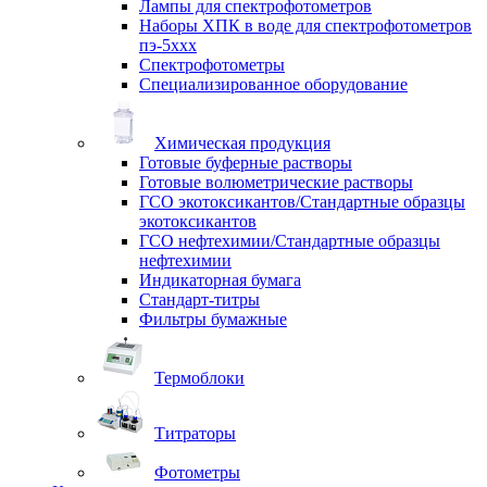
Лампы для спектрофотометров
Наборы ХПК в воде для спектрофотометров
пэ-5ххх
Спектрофотометры
Специализированное оборудование
Химическая продукция
Готовые буферные растворы
Готовые волюметрические растворы
ГСО экотоксикантов/Стандартные образцы
экотоксикантов
ГСО нефтехимии/Стандартные образцы
нефтехимии
Индикаторная бумага
Стандарт-титры
Фильтры бумажные
Термоблоки
Титраторы
Фотометры