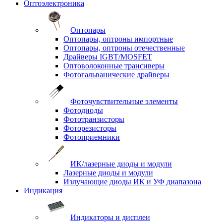
Оптоэлектроника
Оптопары
Оптопары, оптроны импортные
Оптопары, оптроны отечественные
Драйверы IGBT/MOSFET
Оптоволоконные трансиверы
Фотогальванические драйверы
Фоточувствительные элементы
Фотодиоды
Фототранзисторы
Фоторезисторы
Фотоприемники
ИК/лазерные диоды и модули
Лазерные диоды и модули
Излучающие диоды ИК и УФ диапазона
Индикация
Индикаторы и дисплеи