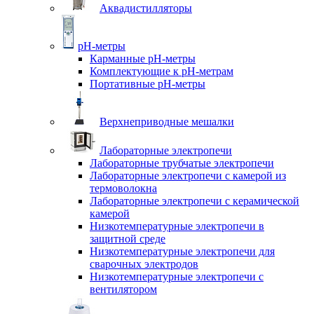
Аквадистилляторы
pH-метры
Карманные pH-метры
Комплектующие к pH-метрам
Портативные pH-метры
Верхнеприводные мешалки
Лабораторные электропечи
Лабораторные трубчатые электропечи
Лабораторные электропечи с камерой из
термоволокна
Лабораторные электропечи с керамической
камерой
Низкотемпературные электропечи в
защитной среде
Низкотемпературные электропечи для
cварочных электродов
Низкотемпературные электропечи с
вентилятором