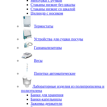
Мензурки с ручкой
Стаканы низкие без шкалы
Стаканы низкие со шкалой
Цилиндр с носиком
Термостаты
Устройства для сушки посуды
Газоанализаторы
Весы
Пипетки автоматические
Лабораторные изделия из полипропилена и
полиэтилена
Банки для хранения
Банки-капельницы
Зажимы-держатели