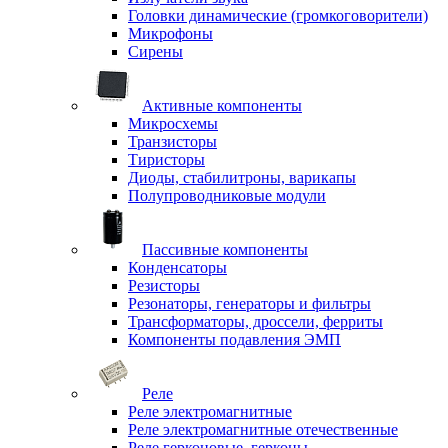
Головки динамические (громкоговорители)
Микрофоны
Сирены
Активные компоненты
Микросхемы
Транзисторы
Тиристоры
Диоды, стабилитроны, варикапы
Полупроводниковые модули
Пассивные компоненты
Конденсаторы
Резисторы
Резонаторы, генераторы и фильтры
Трансформаторы, дроссели, ферриты
Компоненты подавления ЭМП
Реле
Реле электромагнитные
Реле электромагнитные отечественные
Реле герконовые, герконы