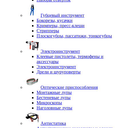
Губцевый инструмент
Бокорезы, кусачки
Кримперы, пресс-клещи
Стрипперы
Плоскогубцы, пассатижи, тонкогубцы
Электроинструмент
Клеевые пистолеты, термофены и
аксессуары
Электроинструмент
Дрели и шуруповерты
Оптические приспособления
Монтажные лупы
Бестеневые лупы
Микроскопы
Наголовные лупы
Антистатика