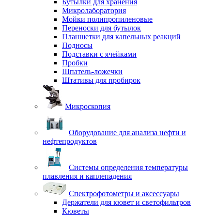
Бутылки для хранения
Микролаборатория
Мойки полипропиленовые
Переноски для бутылок
Планшетки для капельных реакций
Подносы
Подставки с ячейками
Пробки
Шпатель-ложечки
Штативы для пробирок
Микроскопия
Оборудование для анализа нефти и
нефтепродуктов
Системы определения температуры
плавления и каплепадения
Спектрофотометры и аксессуары
Держатели для кювет и светофильтров
Кюветы