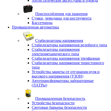
Антистатические аксессуары и одежда
Приспособления для хранения
Сумки, чемоданы для инструмента
Кассетницы
Промышленная автоматика
Стабилизаторы напряжения
Стабилизаторы напряжения релейного типа
Стабилизаторы напряжения
электромеханического типа
Стабилизаторы напряжения трехфазные
Стабилизаторы напряжения тиристорного
типа
Устройства защиты от отгорания нуля и
высокого напряжения (УЗОН)
Автотрансформаторы лабораторные
(ЛАТРы)
Промышленная безопасность
Устройства безопасности
Световые барьеры безопасности