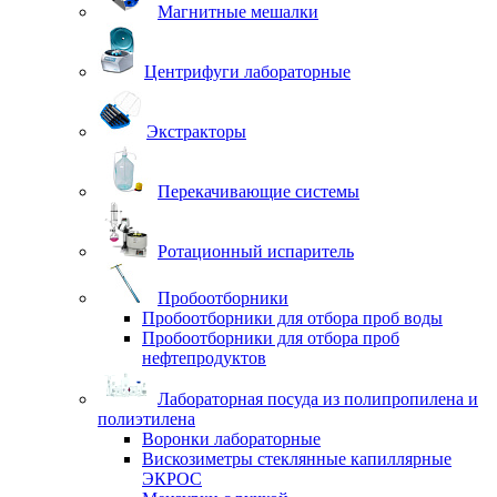
Магнитные мешалки
Центрифуги лабораторные
Экстракторы
Перекачивающие системы
Ротационный испаритель
Пробоотборники
Пробоотборники для отбора проб воды
Пробоотборники для отбора проб
нефтепродуктов
Лабораторная посуда из полипропилена и
полиэтилена
Воронки лабораторные
Вискозиметры стеклянные капиллярные
ЭКРОС