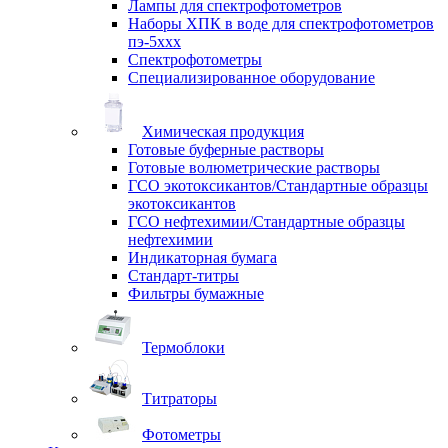
Лампы для спектрофотометров
Наборы ХПК в воде для спектрофотометров
пэ-5ххх
Спектрофотометры
Специализированное оборудование
Химическая продукция
Готовые буферные растворы
Готовые волюметрические растворы
ГСО экотоксикантов/Стандартные образцы
экотоксикантов
ГСО нефтехимии/Стандартные образцы
нефтехимии
Индикаторная бумага
Стандарт-титры
Фильтры бумажные
Термоблоки
Титраторы
Фотометры