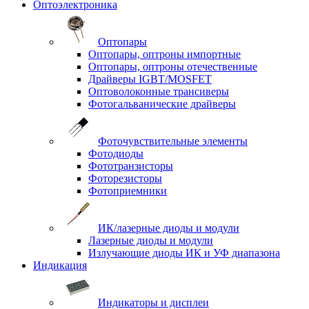
Оптоэлектроника
Оптопары
Оптопары, оптроны импортные
Оптопары, оптроны отечественные
Драйверы IGBT/MOSFET
Оптоволоконные трансиверы
Фотогальванические драйверы
Фоточувствительные элементы
Фотодиоды
Фототранзисторы
Фоторезисторы
Фотоприемники
ИК/лазерные диоды и модули
Лазерные диоды и модули
Излучающие диоды ИК и УФ диапазона
Индикация
Индикаторы и дисплеи