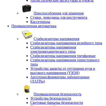
Антистатические аксессуары и одежда
Приспособления для хранения
Сумки, чемоданы для инструмента
Кассетницы
Промышленная автоматика
Стабилизаторы напряжения
Стабилизаторы напряжения релейного типа
Стабилизаторы напряжения
электромеханического типа
Стабилизаторы напряжения трехфазные
Стабилизаторы напряжения тиристорного
типа
Устройства защиты от отгорания нуля и
высокого напряжения (УЗОН)
Автотрансформаторы лабораторные
(ЛАТРы)
Промышленная безопасность
Устройства безопасности
Световые барьеры безопасности