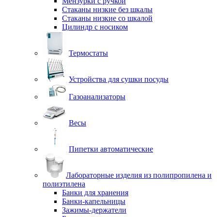
Мензурки с ручкой
Стаканы низкие без шкалы
Стаканы низкие со шкалой
Цилиндр с носиком
Термостаты
Устройства для сушки посуды
Газоанализаторы
Весы
Пипетки автоматические
Лабораторные изделия из полипропилена и
полиэтилена
Банки для хранения
Банки-капельницы
Зажимы-держатели