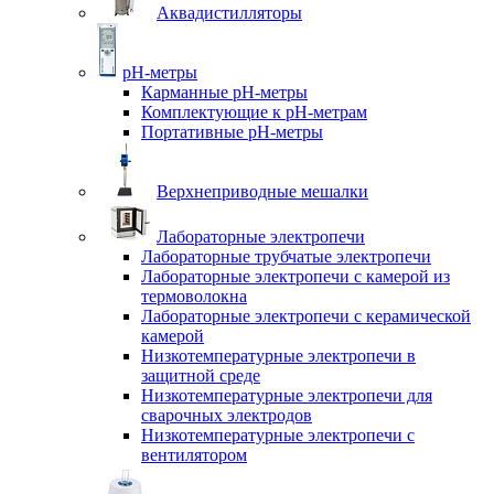
Аквадистилляторы
pH-метры
Карманные pH-метры
Комплектующие к pH-метрам
Портативные pH-метры
Верхнеприводные мешалки
Лабораторные электропечи
Лабораторные трубчатые электропечи
Лабораторные электропечи с камерой из
термоволокна
Лабораторные электропечи с керамической
камерой
Низкотемпературные электропечи в
защитной среде
Низкотемпературные электропечи для
cварочных электродов
Низкотемпературные электропечи с
вентилятором