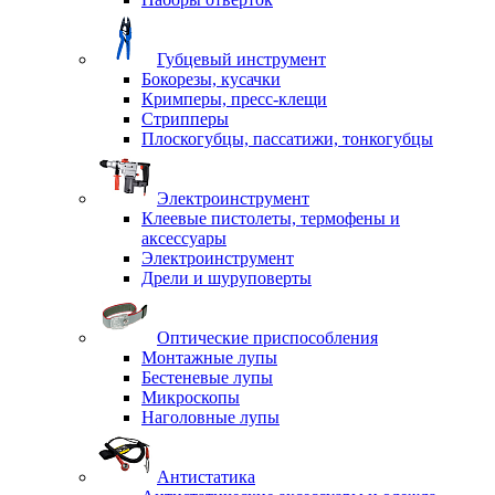
Губцевый инструмент
Бокорезы, кусачки
Кримперы, пресс-клещи
Стрипперы
Плоскогубцы, пассатижи, тонкогубцы
Электроинструмент
Клеевые пистолеты, термофены и
аксессуары
Электроинструмент
Дрели и шуруповерты
Оптические приспособления
Монтажные лупы
Бестеневые лупы
Микроскопы
Наголовные лупы
Антистатика