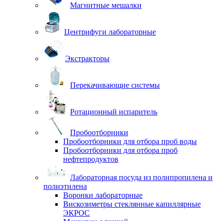
Магнитные мешалки
Центрифуги лабораторные
Экстракторы
Перекачивающие системы
Ротационный испаритель
Пробоотборники
Пробоотборники для отбора проб воды
Пробоотборники для отбора проб
нефтепродуктов
Лабораторная посуда из полипропилена и
полиэтилена
Воронки лабораторные
Вискозиметры стеклянные капиллярные
ЭКРОС