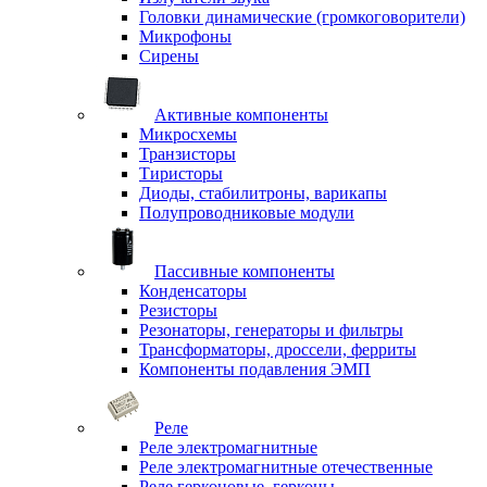
Головки динамические (громкоговорители)
Микрофоны
Сирены
Активные компоненты
Микросхемы
Транзисторы
Тиристоры
Диоды, стабилитроны, варикапы
Полупроводниковые модули
Пассивные компоненты
Конденсаторы
Резисторы
Резонаторы, генераторы и фильтры
Трансформаторы, дроссели, ферриты
Компоненты подавления ЭМП
Реле
Реле электромагнитные
Реле электромагнитные отечественные
Реле герконовые, герконы