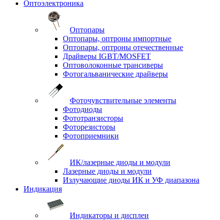
Оптоэлектроника
Оптопары
Оптопары, оптроны импортные
Оптопары, оптроны отечественные
Драйверы IGBT/MOSFET
Оптоволоконные трансиверы
Фотогальванические драйверы
Фоточувствительные элементы
Фотодиоды
Фототранзисторы
Фоторезисторы
Фотоприемники
ИК/лазерные диоды и модули
Лазерные диоды и модули
Излучающие диоды ИК и УФ диапазона
Индикация
Индикаторы и дисплеи