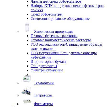
Лампы для спектрофотометров
Наборы ХПК в воде для спектрофотометров
пэ-5ххх
Спектрофотометры
Специализированное оборудование
Химическая продукция
Готовые буферные растворы
Готовые волюметрические растворы
ГСО экотоксикантов/Стандартные образцы
экотоксикантов
ГСО нефтехимии/Стандартные образцы
нефтехимии
Индикаторная бумага
Стандарт-титры
Фильтры бумажные
Термоблоки
Титраторы
Фотометры