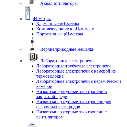
Аквадистилляторы
pH-метры
Карманные pH-метры
Комплектующие к pH-метрам
Портативные pH-метры
Верхнеприводные мешалки
Лабораторные электропечи
Лабораторные трубчатые электропечи
Лабораторные электропечи с камерой из
термоволокна
Лабораторные электропечи с керамической
камерой
Низкотемпературные электропечи в
защитной среде
Низкотемпературные электропечи для
cварочных электродов
Низкотемпературные электропечи с
вентилятором