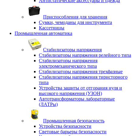
Антистатические аксессуары и одежда
Приспособления для хранения
Сумки, чемоданы для инструмента
Кассетницы
Промышленная автоматика
Стабилизаторы напряжения
Стабилизаторы напряжения релейного типа
Стабилизаторы напряжения
электромеханического типа
Стабилизаторы напряжения трехфазные
Стабилизаторы напряжения тиристорного
типа
Устройства защиты от отгорания нуля и
высокого напряжения (УЗОН)
Автотрансформаторы лабораторные
(ЛАТРы)
Промышленная безопасность
Устройства безопасности
Световые барьеры безопасности