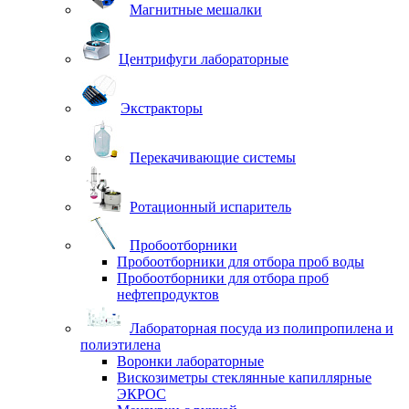
Магнитные мешалки
Центрифуги лабораторные
Экстракторы
Перекачивающие системы
Ротационный испаритель
Пробоотборники
Пробоотборники для отбора проб воды
Пробоотборники для отбора проб
нефтепродуктов
Лабораторная посуда из полипропилена и
полиэтилена
Воронки лабораторные
Вискозиметры стеклянные капиллярные
ЭКРОС