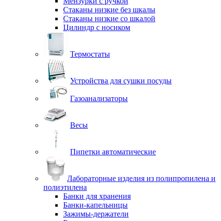
Мензурки с ручкой
Стаканы низкие без шкалы
Стаканы низкие со шкалой
Цилиндр с носиком
Термостаты
Устройства для сушки посуды
Газоанализаторы
Весы
Пипетки автоматические
Лабораторные изделия из полипропилена и
полиэтилена
Банки для хранения
Банки-капельницы
Зажимы-держатели