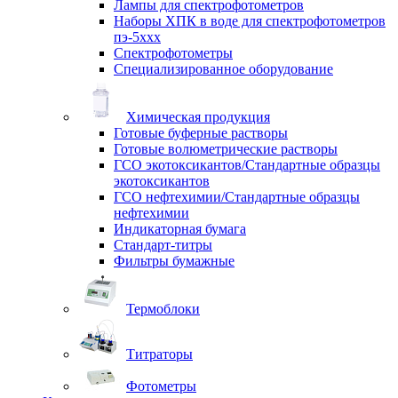
Лампы для спектрофотометров
Наборы ХПК в воде для спектрофотометров
пэ-5ххх
Спектрофотометры
Специализированное оборудование
Химическая продукция
Готовые буферные растворы
Готовые волюметрические растворы
ГСО экотоксикантов/Стандартные образцы
экотоксикантов
ГСО нефтехимии/Стандартные образцы
нефтехимии
Индикаторная бумага
Стандарт-титры
Фильтры бумажные
Термоблоки
Титраторы
Фотометры