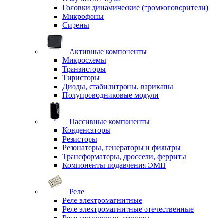
Головки динамические (громкоговорители)
Микрофоны
Сирены
Активные компоненты
Микросхемы
Транзисторы
Тиристоры
Диоды, стабилитроны, варикапы
Полупроводниковые модули
Пассивные компоненты
Конденсаторы
Резисторы
Резонаторы, генераторы и фильтры
Трансформаторы, дроссели, ферриты
Компоненты подавления ЭМП
Реле
Реле электромагнитные
Реле электромагнитные отечественные
Реле герконовые, герконы