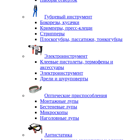
Губцевый инструмент
Бокорезы, кусачки
Кримперы, пресс-клещи
Стрипперы
Плоскогубцы, пассатижи, тонкогубцы
Электроинструмент
Клеевые пистолеты, термофены и
аксессуары
Электроинструмент
Дрели и шуруповерты
Оптические приспособления
Монтажные лупы
Бестеневые лупы
Микроскопы
Наголовные лупы
Антистатика