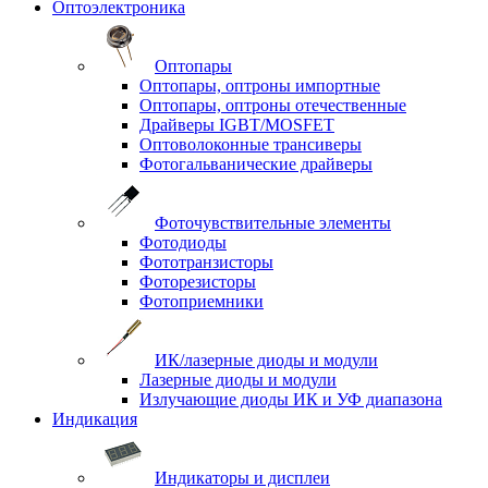
Оптоэлектроника
Оптопары
Оптопары, оптроны импортные
Оптопары, оптроны отечественные
Драйверы IGBT/MOSFET
Оптоволоконные трансиверы
Фотогальванические драйверы
Фоточувствительные элементы
Фотодиоды
Фототранзисторы
Фоторезисторы
Фотоприемники
ИК/лазерные диоды и модули
Лазерные диоды и модули
Излучающие диоды ИК и УФ диапазона
Индикация
Индикаторы и дисплеи