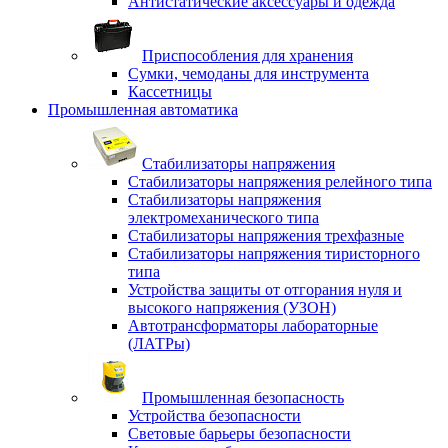
Антистатические аксессуары и одежда
Приспособления для хранения
Сумки, чемоданы для инструмента
Кассетницы
Промышленная автоматика
Стабилизаторы напряжения
Стабилизаторы напряжения релейного типа
Стабилизаторы напряжения
электромеханического типа
Стабилизаторы напряжения трехфазные
Стабилизаторы напряжения тиристорного
типа
Устройства защиты от отгорания нуля и
высокого напряжения (УЗОН)
Автотрансформаторы лабораторные
(ЛАТРы)
Промышленная безопасность
Устройства безопасности
Световые барьеры безопасности