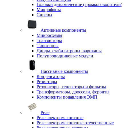
Головки динамические (громкоговорители)
Микрофоны
Сирены
Активные компоненты
Микросхемы
Транзисторы
Тиристоры
Диоды, стабилитроны, варикапы
Полупроводниковые модули
Пассивные компоненты
Конденсаторы
Резисторы
Резонаторы, генераторы и фильтры
Трансформаторы, дроссели, ферриты
Компоненты подавления ЭМП
Реле
Реле электромагнитные
Реле электромагнитные отечественные
Реле герконовые, герконы