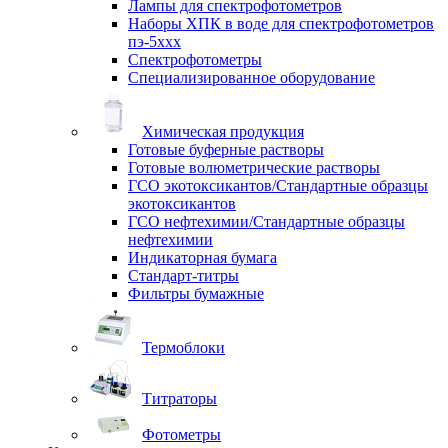
Лампы для спектрофотометров
Наборы ХПК в воде для спектрофотометров
пэ-5ххх
Спектрофотометры
Специализированное оборудование
Химическая продукция
Готовые буферные растворы
Готовые волюметрические растворы
ГСО экотоксикантов/Стандартные образцы
экотоксикантов
ГСО нефтехимии/Стандартные образцы
нефтехимии
Индикаторная бумага
Стандарт-титры
Фильтры бумажные
Термоблоки
Титраторы
Фотометры