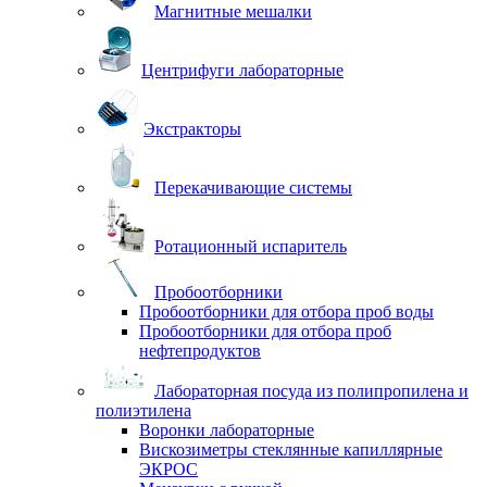
Магнитные мешалки
Центрифуги лабораторные
Экстракторы
Перекачивающие системы
Ротационный испаритель
Пробоотборники
Пробоотборники для отбора проб воды
Пробоотборники для отбора проб
нефтепродуктов
Лабораторная посуда из полипропилена и
полиэтилена
Воронки лабораторные
Вискозиметры стеклянные капиллярные
ЭКРОС