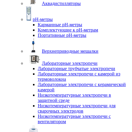
Аквадистилляторы
pH-метры
Карманные pH-метры
Комплектующие к pH-метрам
Портативные pH-метры
Верхнеприводные мешалки
Лабораторные электропечи
Лабораторные трубчатые электропечи
Лабораторные электропечи с камерой из
термоволокна
Лабораторные электропечи с керамической
камерой
Низкотемпературные электропечи в
защитной среде
Низкотемпературные электропечи для
cварочных электродов
Низкотемпературные электропечи с
вентилятором