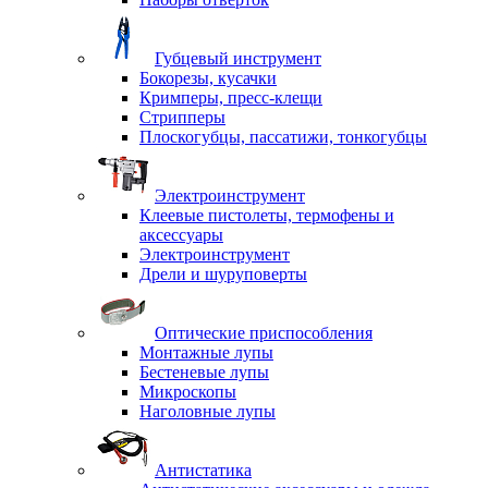
Губцевый инструмент
Бокорезы, кусачки
Кримперы, пресс-клещи
Стрипперы
Плоскогубцы, пассатижи, тонкогубцы
Электроинструмент
Клеевые пистолеты, термофены и
аксессуары
Электроинструмент
Дрели и шуруповерты
Оптические приспособления
Монтажные лупы
Бестеневые лупы
Микроскопы
Наголовные лупы
Антистатика