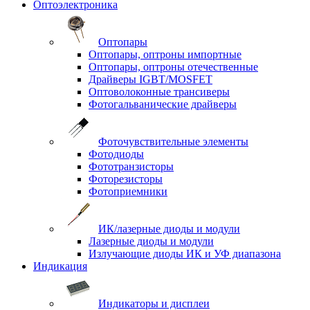
Оптоэлектроника
Оптопары
Оптопары, оптроны импортные
Оптопары, оптроны отечественные
Драйверы IGBT/MOSFET
Оптоволоконные трансиверы
Фотогальванические драйверы
Фоточувствительные элементы
Фотодиоды
Фототранзисторы
Фоторезисторы
Фотоприемники
ИК/лазерные диоды и модули
Лазерные диоды и модули
Излучающие диоды ИК и УФ диапазона
Индикация
Индикаторы и дисплеи