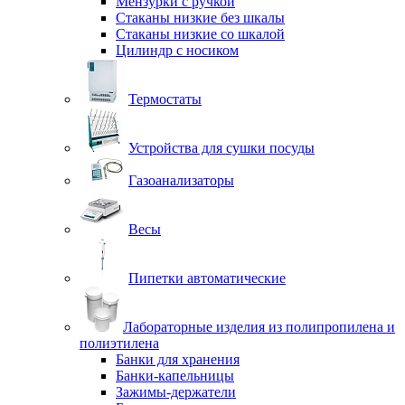
Мензурки с ручкой
Стаканы низкие без шкалы
Стаканы низкие со шкалой
Цилиндр с носиком
Термостаты
Устройства для сушки посуды
Газоанализаторы
Весы
Пипетки автоматические
Лабораторные изделия из полипропилена и
полиэтилена
Банки для хранения
Банки-капельницы
Зажимы-держатели