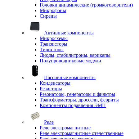
Головки динамические (громкоговорители)
Микрофоны
Сирены
Активные компоненты
Микросхемы
Транзисторы
Тиристоры
Диоды, стабилитроны, варикапы
Полупроводниковые модули
Пассивные компоненты
Конденсаторы
Резисторы
Резонаторы, генераторы и фильтры
Трансформаторы, дроссели, ферриты
Компоненты подавления ЭМП
Реле
Реле электромагнитные
Реле электромагнитные отечественные
Реле герконовые, герконы