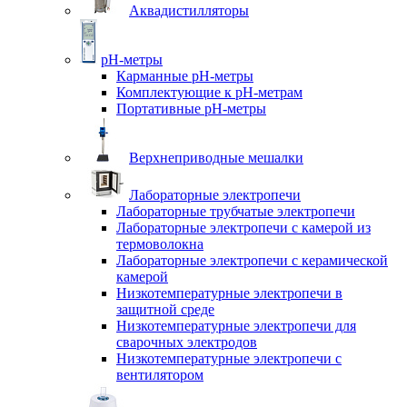
Аквадистилляторы
pH-метры
Карманные pH-метры
Комплектующие к pH-метрам
Портативные pH-метры
Верхнеприводные мешалки
Лабораторные электропечи
Лабораторные трубчатые электропечи
Лабораторные электропечи с камерой из
термоволокна
Лабораторные электропечи с керамической
камерой
Низкотемпературные электропечи в
защитной среде
Низкотемпературные электропечи для
cварочных электродов
Низкотемпературные электропечи с
вентилятором