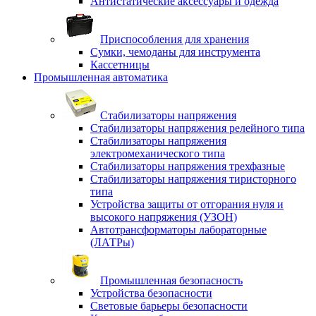
Антистатические аксессуары и одежда
Приспособления для хранения
Сумки, чемоданы для инструмента
Кассетницы
Промышленная автоматика
Стабилизаторы напряжения
Стабилизаторы напряжения релейного типа
Стабилизаторы напряжения
электромеханического типа
Стабилизаторы напряжения трехфазные
Стабилизаторы напряжения тиристорного
типа
Устройства защиты от отгорания нуля и
высокого напряжения (УЗОН)
Автотрансформаторы лабораторные
(ЛАТРы)
Промышленная безопасность
Устройства безопасности
Световые барьеры безопасности