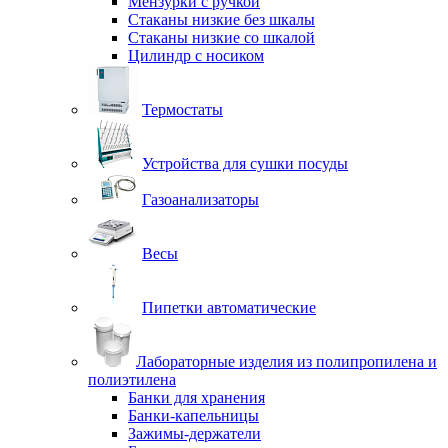
Мензурки с ручкой
Стаканы низкие без шкалы
Стаканы низкие со шкалой
Цилиндр с носиком
Термостаты
Устройства для сушки посуды
Газоанализаторы
Весы
Пипетки автоматические
Лабораторные изделия из полипропилена и
полиэтилена
Банки для хранения
Банки-капельницы
Зажимы-держатели