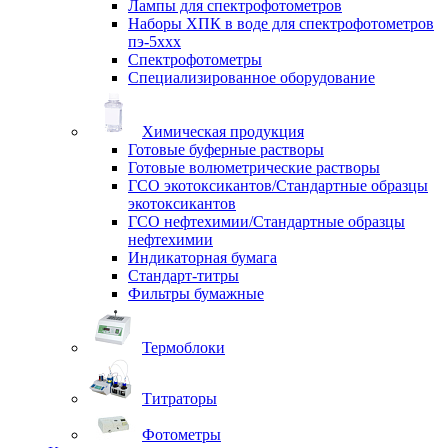
Лампы для спектрофотометров
Наборы ХПК в воде для спектрофотометров
пэ-5ххх
Спектрофотометры
Специализированное оборудование
Химическая продукция
Готовые буферные растворы
Готовые волюметрические растворы
ГСО экотоксикантов/Стандартные образцы
экотоксикантов
ГСО нефтехимии/Стандартные образцы
нефтехимии
Индикаторная бумага
Стандарт-титры
Фильтры бумажные
Термоблоки
Титраторы
Фотометры