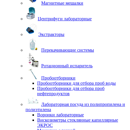
Магнитные мешалки
Центрифуги лабораторные
Экстракторы
Перекачивающие системы
Ротационный испаритель
Пробоотборники
Пробоотборники для отбора проб воды
Пробоотборники для отбора проб
нефтепродуктов
Лабораторная посуда из полипропилена и
полиэтилена
Воронки лабораторные
Вискозиметры стеклянные капиллярные
ЭКРОС