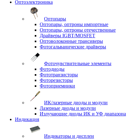
Оптоэлектроника
Оптопары
Оптопары, оптроны импортные
Оптопары, оптроны отечественные
Драйверы IGBT/MOSFET
Оптоволоконные трансиверы
Фотогальванические драйверы
Фоточувствительные элементы
Фотодиоды
Фототранзисторы
Фоторезисторы
Фотоприемники
ИК/лазерные диоды и модули
Лазерные диоды и модули
Излучающие диоды ИК и УФ диапазона
Индикация
Индикаторы и дисплеи