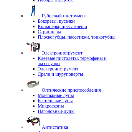
Губцевый инструмент
Бокорезы, кусачки
Кримперы, пресс-клещи
Стрипперы
Плоскогубцы, пассатижи, тонкогубцы
Электроинструмент
Клеевые пистолеты, термофены и
аксессуары
Электроинструмент
Дрели и шуруповерты
Оптические приспособления
Монтажные лупы
Бестеневые лупы
Микроскопы
Наголовные лупы
Антистатика