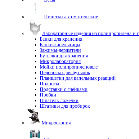
Пипетки автоматические
Лабораторные изделия из полипропилена и 
Банки для хранения
Банки-капельницы
Зажимы-держатели
Бутылки для хранения
Микролаборатория
Мойки полипропиленовые
Переноски для бутылок
Планшетки для капельных реакций
Подносы
Подставки с ячейками
Пробки
Шпатель-ложечки
Штативы для пробирок
Микроскопия