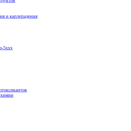
одуктов
ия и каплепадения
э-5ххх
отоксикантов
ехимии