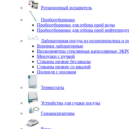
Ротационный испаритель
Пробоотборники
Пробоотборники для отбора проб воды
Пробоотборники для отбора проб нефтепроду
Лабораторная посуда из полипропилена и п
Воронки лабораторные
Вискозиметры стеклянные капиллярные ЭК
Мензурки с ручкой
Стаканы низкие без шкалы
Стаканы низкие со шкалой
Цилиндр с носиком
Термостаты
Устройства для сушки посуды
Газоанализаторы
Весы