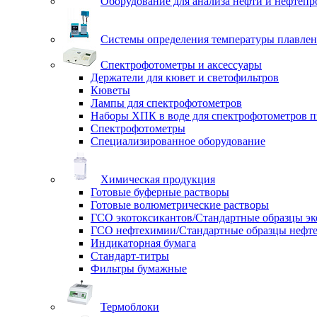
Оборудование для анализа нефти и нефтепр
Системы определения температуры плавлен
Спектрофотометры и аксессуары
Держатели для кювет и светофильтров
Кюветы
Лампы для спектрофотометров
Наборы ХПК в воде для спектрофотометров п
Спектрофотометры
Специализированное оборудование
Химическая продукция
Готовые буферные растворы
Готовые волюметрические растворы
ГСО экотоксикантов/Стандартные образцы эк
ГСО нефтехимии/Стандартные образцы нефт
Индикаторная бумага
Стандарт-титры
Фильтры бумажные
Термоблоки