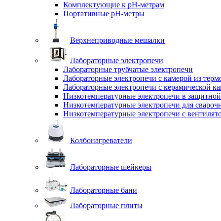
Комплектующие к pH-метрам
Портативные pH-метры
Верхнеприводные мешалки
Лабораторные электропечи
Лабораторные трубчатые электропечи
Лабораторные электропечи с камерой из терм
Лабораторные электропечи с керамической к
Низкотемпературные электропечи в защитной
Низкотемпературные электропечи для cвароч
Низкотемпературные электропечи с вентилят
Колбонагреватели
Лабораторные шейкеры
Лабораторные бани
Лабораторные плиты