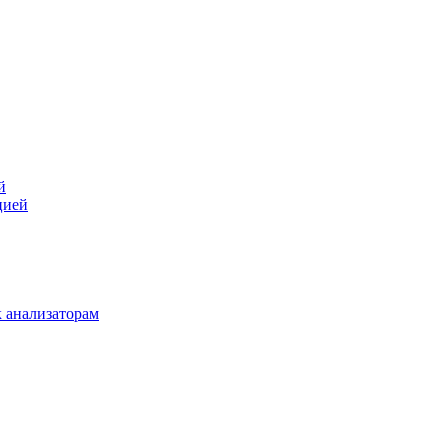
й
цией
 анализаторам