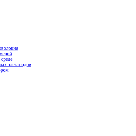
оволокна
амерой
 среде
ных электродов
ором