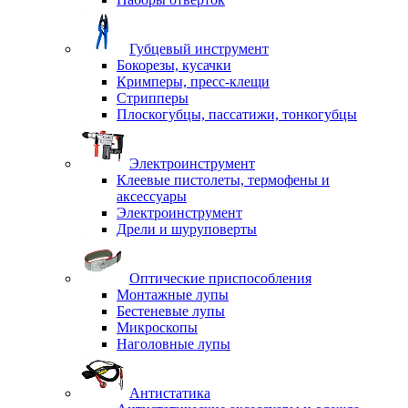
Губцевый инструмент
Бокорезы, кусачки
Кримперы, пресс-клещи
Стрипперы
Плоскогубцы, пассатижи, тонкогубцы
Электроинструмент
Клеевые пистолеты, термофены и
аксессуары
Электроинструмент
Дрели и шуруповерты
Оптические приспособления
Монтажные лупы
Бестеневые лупы
Микроскопы
Наголовные лупы
Антистатика