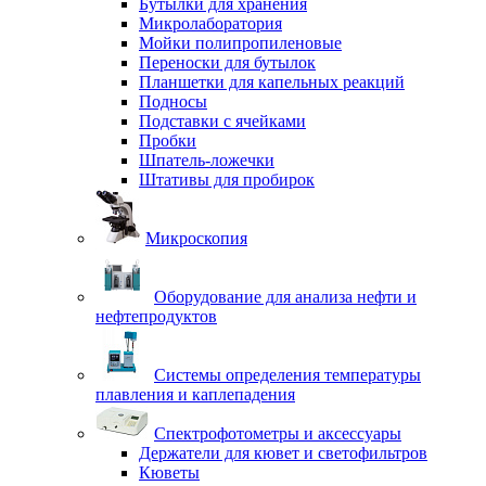
Бутылки для хранения
Микролаборатория
Мойки полипропиленовые
Переноски для бутылок
Планшетки для капельных реакций
Подносы
Подставки с ячейками
Пробки
Шпатель-ложечки
Штативы для пробирок
Микроскопия
Оборудование для анализа нефти и
нефтепродуктов
Системы определения температуры
плавления и каплепадения
Спектрофотометры и аксессуары
Держатели для кювет и светофильтров
Кюветы