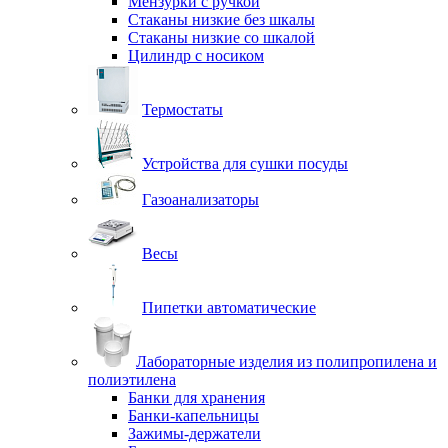
Мензурки с ручкой
Стаканы низкие без шкалы
Стаканы низкие со шкалой
Цилиндр с носиком
Термостаты
Устройства для сушки посуды
Газоанализаторы
Весы
Пипетки автоматические
Лабораторные изделия из полипропилена и
полиэтилена
Банки для хранения
Банки-капельницы
Зажимы-держатели