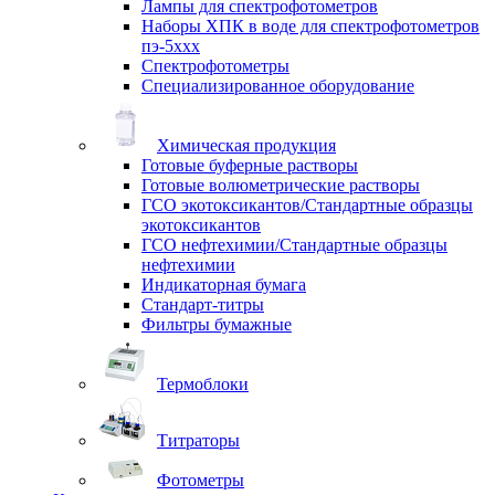
Лампы для спектрофотометров
Наборы ХПК в воде для спектрофотометров
пэ-5ххх
Спектрофотометры
Специализированное оборудование
Химическая продукция
Готовые буферные растворы
Готовые волюметрические растворы
ГСО экотоксикантов/Стандартные образцы
экотоксикантов
ГСО нефтехимии/Стандартные образцы
нефтехимии
Индикаторная бумага
Стандарт-титры
Фильтры бумажные
Термоблоки
Титраторы
Фотометры