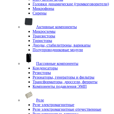
Головки динамические (громкоговорители)
Микрофоны
Сирены
Активные компоненты
Микросхемы
Транзисторы
Тиристоры
Диоды, стабилитроны, варикапы
Полупроводниковые модули
Пассивные компоненты
Конденсаторы
Резисторы
Резонаторы, генераторы и фильтры
Трансформаторы, дроссели, ферриты
Компоненты подавления ЭМП
Реле
Реле электромагнитные
Реле электромагнитные отечественные
Реле герконовые, герконы