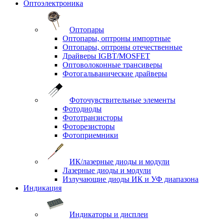
Оптоэлектроника
Оптопары
Оптопары, оптроны импортные
Оптопары, оптроны отечественные
Драйверы IGBT/MOSFET
Оптоволоконные трансиверы
Фотогальванические драйверы
Фоточувствительные элементы
Фотодиоды
Фототранзисторы
Фоторезисторы
Фотоприемники
ИК/лазерные диоды и модули
Лазерные диоды и модули
Излучающие диоды ИК и УФ диапазона
Индикация
Индикаторы и дисплеи