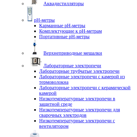
Аквадистилляторы
pH-метры
Карманные pH-метры
Комплектующие к pH-метрам
Портативные pH-метры
Верхнеприводные мешалки
Лабораторные электропечи
Лабораторные трубчатые электропечи
Лабораторные электропечи с камерой из
термоволокна
Лабораторные электропечи с керамической
камерой
Низкотемпературные электропечи в
защитной среде
Низкотемпературные электропечи для
cварочных электродов
Низкотемпературные электропечи с
вентилятором