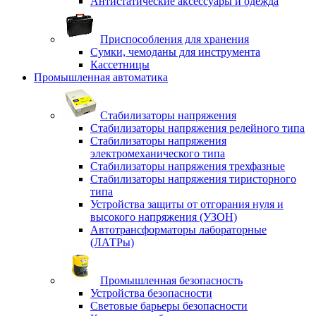
Антистатические аксессуары и одежда
Приспособления для хранения
Сумки, чемоданы для инструмента
Кассетницы
Промышленная автоматика
Стабилизаторы напряжения
Стабилизаторы напряжения релейного типа
Стабилизаторы напряжения
электромеханического типа
Стабилизаторы напряжения трехфазные
Стабилизаторы напряжения тиристорного
типа
Устройства защиты от отгорания нуля и
высокого напряжения (УЗОН)
Автотрансформаторы лабораторные
(ЛАТРы)
Промышленная безопасность
Устройства безопасности
Световые барьеры безопасности