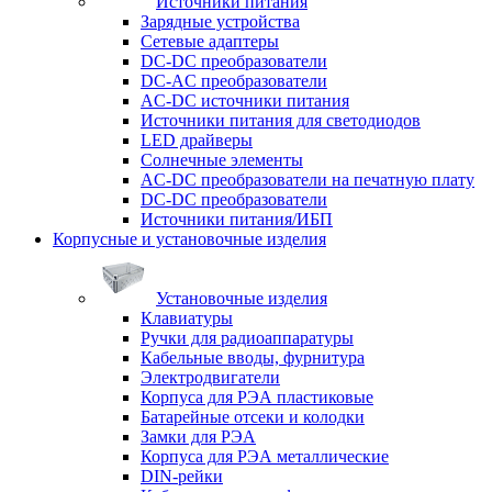
Источники питания
Зарядные устройства
Сетевые адаптеры
DC-DC преобразователи
DC-AC преобразователи
AC-DC источники питания
Источники питания для светодиодов
LED драйверы
Солнечные элементы
AC-DC преобразователи на печатную плату
DC-DC преобразователи
Источники питания/ИБП
Корпусные и установочные изделия
Установочные изделия
Клавиатуры
Ручки для радиоаппаратуры
Кабельные вводы, фурнитура
Электродвигатели
Корпуса для РЭА пластиковые
Батарейные отсеки и колодки
Замки для РЭА
Корпуса для РЭА металлические
DIN-рейки