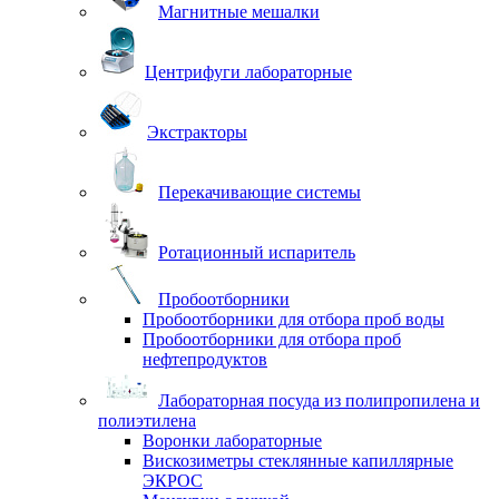
Магнитные мешалки
Центрифуги лабораторные
Экстракторы
Перекачивающие системы
Ротационный испаритель
Пробоотборники
Пробоотборники для отбора проб воды
Пробоотборники для отбора проб
нефтепродуктов
Лабораторная посуда из полипропилена и
полиэтилена
Воронки лабораторные
Вискозиметры стеклянные капиллярные
ЭКРОС