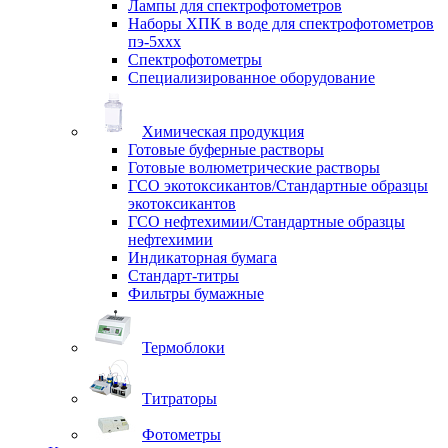
Лампы для спектрофотометров
Наборы ХПК в воде для спектрофотометров
пэ-5ххх
Спектрофотометры
Специализированное оборудование
Химическая продукция
Готовые буферные растворы
Готовые волюметрические растворы
ГСО экотоксикантов/Стандартные образцы
экотоксикантов
ГСО нефтехимии/Стандартные образцы
нефтехимии
Индикаторная бумага
Стандарт-титры
Фильтры бумажные
Термоблоки
Титраторы
Фотометры