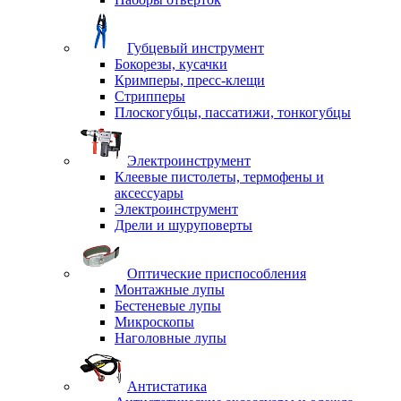
Губцевый инструмент
Бокорезы, кусачки
Кримперы, пресс-клещи
Стрипперы
Плоскогубцы, пассатижи, тонкогубцы
Электроинструмент
Клеевые пистолеты, термофены и
аксессуары
Электроинструмент
Дрели и шуруповерты
Оптические приспособления
Монтажные лупы
Бестеневые лупы
Микроскопы
Наголовные лупы
Антистатика