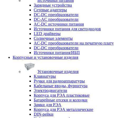
Источники питания
Зарядные устройства
Сетевые адаптеры
DC-DC преобразователи
DC-AC преобразователи
AC-DC источники питания
Источники питания для светодиодов
LED драйверы
Солнечные элементы
AC-DC преобразователи на печатную плату
DC-DC преобразователи
Источники питания/ИБП
Корпусные и установочные изделия
Установочные изделия
Клавиатуры
Ручки для радиоаппаратуры
Кабельные вводы, фурнитура
Электродвигатели
Корпуса для РЭА пластиковые
Батарейные отсеки и колодки
Замки для РЭА
Корпуса для РЭА металлические
DIN-рейки