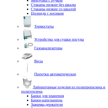
Мензурки с ручкой
Стаканы низкие без шкалы
Стаканы низкие со шкалой
Цилиндр с носиком
Термостаты
Устройства для сушки посуды
Газоанализаторы
Весы
Пипетки автоматические
Лабораторные изделия из полипропилена и
полиэтилена
Банки для хранения
Банки-капельницы
Зажимы-держатели