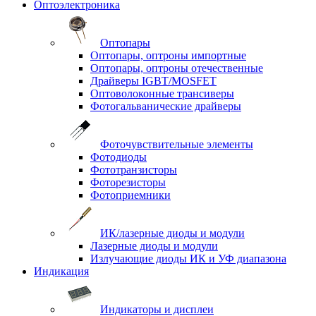
Оптоэлектроника
Оптопары
Оптопары, оптроны импортные
Оптопары, оптроны отечественные
Драйверы IGBT/MOSFET
Оптоволоконные трансиверы
Фотогальванические драйверы
Фоточувствительные элементы
Фотодиоды
Фототранзисторы
Фоторезисторы
Фотоприемники
ИК/лазерные диоды и модули
Лазерные диоды и модули
Излучающие диоды ИК и УФ диапазона
Индикация
Индикаторы и дисплеи