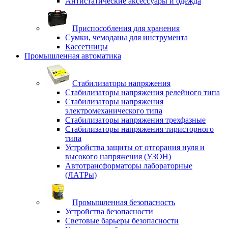
Антистатические аксессуары и одежда
Приспособления для хранения
Сумки, чемоданы для инструмента
Кассетницы
Промышленная автоматика
Стабилизаторы напряжения
Стабилизаторы напряжения релейного типа
Стабилизаторы напряжения
электромеханического типа
Стабилизаторы напряжения трехфазные
Стабилизаторы напряжения тиристорного
типа
Устройства защиты от отгорания нуля и
высокого напряжения (УЗОН)
Автотрансформаторы лабораторные
(ЛАТРы)
Промышленная безопасность
Устройства безопасности
Световые барьеры безопасности