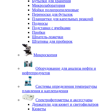
Бутылки для хранения
Микролаборатория
Мойки полипропиленовые
Переноски для бутылок
Планшетки для капельных реакций
Подносы
Подставки с ячейками
Пробки
Шпатель-ложечки
Штативы для пробирок
Микроскопия
Оборудование для анализа нефти и
нефтепродуктов
Системы определения температуры
плавления и каплепадения
Спектрофотометры и аксессуары
Держатели для кювет и светофильтров
Кюветы