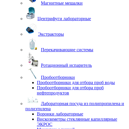
Магнитные мешалки
Центрифуги лабораторные
Экстракторы
Перекачивающие системы
Ротационный испаритель
Пробоотборники
Пробоотборники для отбора проб воды
Пробоотборники для отбора проб
нефтепродуктов
Лабораторная посуда из полипропилена и
полиэтилена
Воронки лабораторные
Вискозиметры стеклянные капиллярные
ЭКРОС