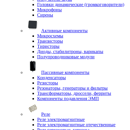
Головки динамические (громкоговорители)
Микрофоны
Сирены
Активные компоненты
Микросхемы
Транзисторы
Тиристоры
Диоды, стабилитроны, варикапы
Полупроводниковые модули
Пассивные компоненты
Конденсаторы
Резисторы
Резонаторы, генераторы и фильтры
Трансформаторы, дроссели, ферриты
Компоненты подавления ЭМП
Реле
Реле электромагнитные
Реле электромагнитные отечественные
Реле герконовые, герконы