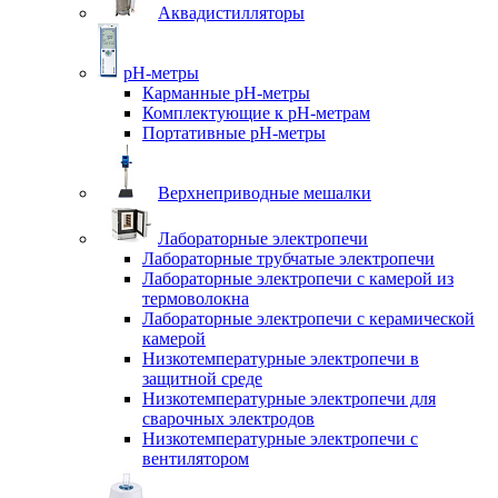
Аквадистилляторы
pH-метры
Карманные pH-метры
Комплектующие к pH-метрам
Портативные pH-метры
Верхнеприводные мешалки
Лабораторные электропечи
Лабораторные трубчатые электропечи
Лабораторные электропечи с камерой из
термоволокна
Лабораторные электропечи с керамической
камерой
Низкотемпературные электропечи в
защитной среде
Низкотемпературные электропечи для
cварочных электродов
Низкотемпературные электропечи с
вентилятором