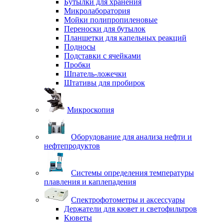
Бутылки для хранения
Микролаборатория
Мойки полипропиленовые
Переноски для бутылок
Планшетки для капельных реакций
Подносы
Подставки с ячейками
Пробки
Шпатель-ложечки
Штативы для пробирок
Микроскопия
Оборудование для анализа нефти и
нефтепродуктов
Системы определения температуры
плавления и каплепадения
Спектрофотометры и аксессуары
Держатели для кювет и светофильтров
Кюветы