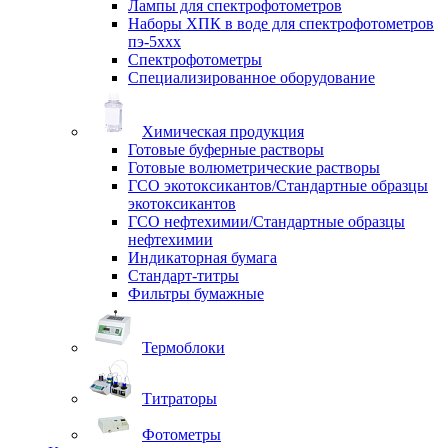
Лампы для спектрофотометров
Наборы ХПК в воде для спектрофотометров
пэ-5ххх
Спектрофотометры
Специализированное оборудование
Химическая продукция
Готовые буферные растворы
Готовые волюметрические растворы
ГСО экотоксикантов/Стандартные образцы
экотоксикантов
ГСО нефтехимии/Стандартные образцы
нефтехимии
Индикаторная бумага
Стандарт-титры
Фильтры бумажные
Термоблоки
Титраторы
Фотометры