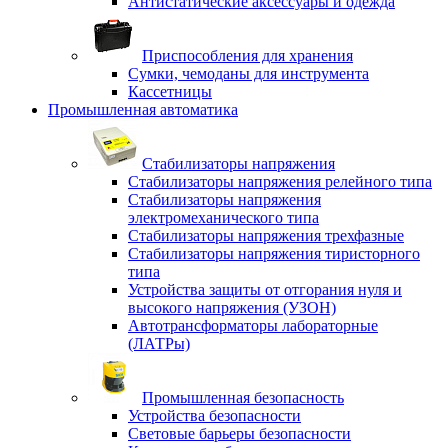
Антистатические аксессуары и одежда
Приспособления для хранения
Сумки, чемоданы для инструмента
Кассетницы
Промышленная автоматика
Стабилизаторы напряжения
Стабилизаторы напряжения релейного типа
Стабилизаторы напряжения
электромеханического типа
Стабилизаторы напряжения трехфазные
Стабилизаторы напряжения тиристорного
типа
Устройства защиты от отгорания нуля и
высокого напряжения (УЗОН)
Автотрансформаторы лабораторные
(ЛАТРы)
Промышленная безопасность
Устройства безопасности
Световые барьеры безопасности