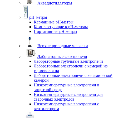
Аквадистилляторы
pH-метры
Карманные pH-метры
Комплектующие к pH-метрам
Портативные pH-метры
Верхнеприводные мешалки
Лабораторные электропечи
Лабораторные трубчатые электропечи
Лабораторные электропечи с камерой из
термоволокна
Лабораторные электропечи с керамической
камерой
Низкотемпературные электропечи в
защитной среде
Низкотемпературные электропечи для
cварочных электродов
Низкотемпературные электропечи с
вентилятором