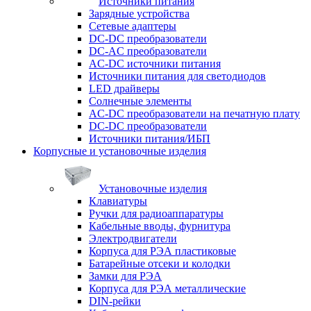
Источники питания
Зарядные устройства
Сетевые адаптеры
DC-DC преобразователи
DC-AC преобразователи
AC-DC источники питания
Источники питания для светодиодов
LED драйверы
Солнечные элементы
AC-DC преобразователи на печатную плату
DC-DC преобразователи
Источники питания/ИБП
Корпусные и установочные изделия
Установочные изделия
Клавиатуры
Ручки для радиоаппаратуры
Кабельные вводы, фурнитура
Электродвигатели
Корпуса для РЭА пластиковые
Батарейные отсеки и колодки
Замки для РЭА
Корпуса для РЭА металлические
DIN-рейки