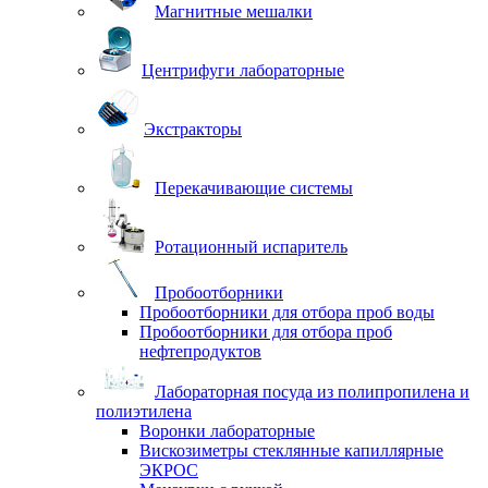
Магнитные мешалки
Центрифуги лабораторные
Экстракторы
Перекачивающие системы
Ротационный испаритель
Пробоотборники
Пробоотборники для отбора проб воды
Пробоотборники для отбора проб
нефтепродуктов
Лабораторная посуда из полипропилена и
полиэтилена
Воронки лабораторные
Вискозиметры стеклянные капиллярные
ЭКРОС