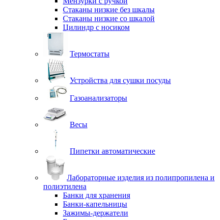
Мензурки с ручкой
Стаканы низкие без шкалы
Стаканы низкие со шкалой
Цилиндр с носиком
Термостаты
Устройства для сушки посуды
Газоанализаторы
Весы
Пипетки автоматические
Лабораторные изделия из полипропилена и
полиэтилена
Банки для хранения
Банки-капельницы
Зажимы-держатели