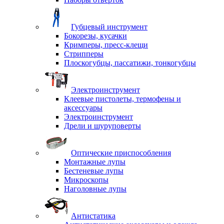
Губцевый инструмент
Бокорезы, кусачки
Кримперы, пресс-клещи
Стрипперы
Плоскогубцы, пассатижи, тонкогубцы
Электроинструмент
Клеевые пистолеты, термофены и
аксессуары
Электроинструмент
Дрели и шуруповерты
Оптические приспособления
Монтажные лупы
Бестеневые лупы
Микроскопы
Наголовные лупы
Антистатика