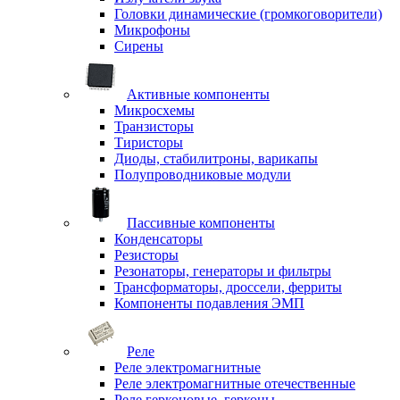
Головки динамические (громкоговорители)
Микрофоны
Сирены
Активные компоненты
Микросхемы
Транзисторы
Тиристоры
Диоды, стабилитроны, варикапы
Полупроводниковые модули
Пассивные компоненты
Конденсаторы
Резисторы
Резонаторы, генераторы и фильтры
Трансформаторы, дроссели, ферриты
Компоненты подавления ЭМП
Реле
Реле электромагнитные
Реле электромагнитные отечественные
Реле герконовые, герконы