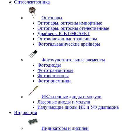
Оптоэлектроника
Оптопары
Оптопары, оптроны импортные
Оптопары, оптроны отечественные
Драйверы IGBT/MOSFET
Оптоволоконные трансиверы
Фотогальванические драйверы
Фоточувствительные элементы
Фотодиоды
Фототранзисторы
Фоторезисторы
Фотоприемники
ИК/лазерные диоды и модули
Лазерные диоды и модули
Излучающие диоды ИК и УФ диапазона
Индикация
Индикаторы и дисплеи