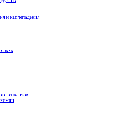
одуктов
ия и каплепадения
э-5ххх
отоксикантов
ехимии