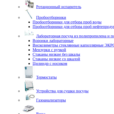
Ротационный испаритель
Пробоотборники
Пробоотборники для отбора проб воды
Пробоотборники для отбора проб нефтепроду
Лабораторная посуда из полипропилена и п
Воронки лабораторные
Вискозиметры стеклянные капиллярные ЭК
Мензурки с ручкой
Стаканы низкие без шкалы
Стаканы низкие со шкалой
Цилиндр с носиком
Термостаты
Устройства для сушки посуды
Газоанализаторы
Весы