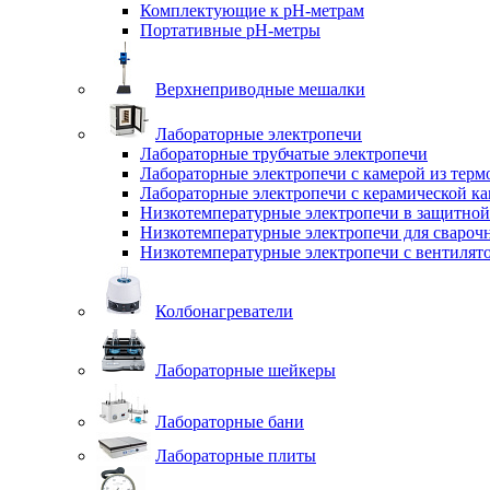
Комплектующие к pH-метрам
Портативные pH-метры
Верхнеприводные мешалки
Лабораторные электропечи
Лабораторные трубчатые электропечи
Лабораторные электропечи с камерой из терм
Лабораторные электропечи с керамической к
Низкотемпературные электропечи в защитной
Низкотемпературные электропечи для cвароч
Низкотемпературные электропечи с вентилят
Колбонагреватели
Лабораторные шейкеры
Лабораторные бани
Лабораторные плиты