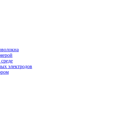
оволокна
амерой
 среде
ных электродов
ором