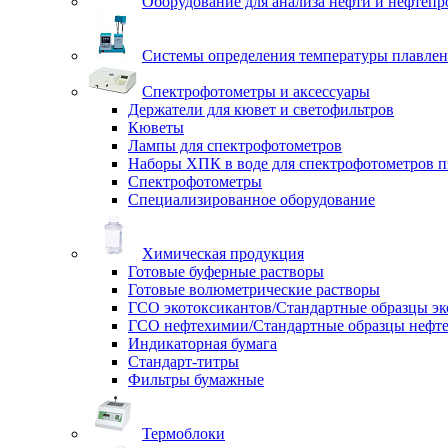
Оборудование для анализа нефти и нефтепр
Системы определения температуры плавлен
Спектрофотометры и аксессуары
Держатели для кювет и светофильтров
Кюветы
Лампы для спектрофотометров
Наборы ХПК в воде для спектрофотометров п
Спектрофотометры
Специализированное оборудование
Химическая продукция
Готовые буферные растворы
Готовые волюметрические растворы
ГСО экотоксикантов/Стандартные образцы эк
ГСО нефтехимии/Стандартные образцы нефт
Индикаторная бумага
Стандарт-титры
Фильтры бумажные
Термоблоки