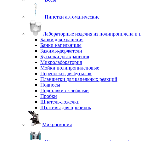
Пипетки автоматические
Лабораторные изделия из полипропилена и 
Банки для хранения
Банки-капельницы
Зажимы-держатели
Бутылки для хранения
Микролаборатория
Мойки полипропиленовые
Переноски для бутылок
Планшетки для капельных реакций
Подносы
Подставки с ячейками
Пробки
Шпатель-ложечки
Штативы для пробирок
Микроскопия