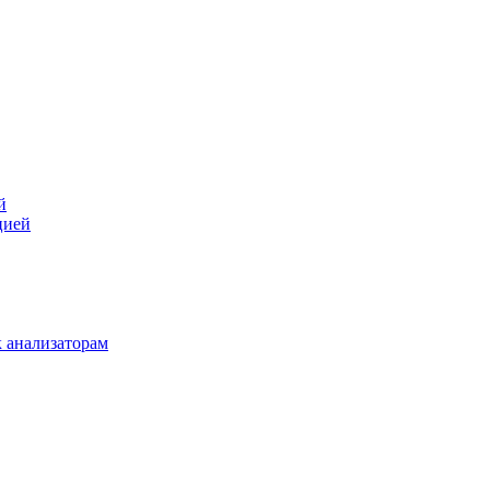
й
цией
 анализаторам