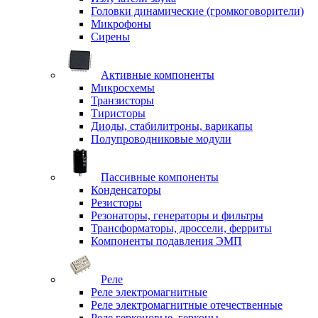
Головки динамические (громкоговорители)
Микрофоны
Сирены
Активные компоненты
Микросхемы
Транзисторы
Тиристоры
Диоды, стабилитроны, варикапы
Полупроводниковые модули
Пассивные компоненты
Конденсаторы
Резисторы
Резонаторы, генераторы и фильтры
Трансформаторы, дроссели, ферриты
Компоненты подавления ЭМП
Реле
Реле электромагнитные
Реле электромагнитные отечественные
Реле герконовые, герконы