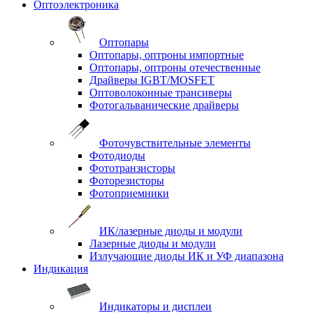
Оптоэлектроника
Оптопары
Оптопары, оптроны импортные
Оптопары, оптроны отечественные
Драйверы IGBT/MOSFET
Оптоволоконные трансиверы
Фотогальванические драйверы
Фоточувствительные элементы
Фотодиоды
Фототранзисторы
Фоторезисторы
Фотоприемники
ИК/лазерные диоды и модули
Лазерные диоды и модули
Излучающие диоды ИК и УФ диапазона
Индикация
Индикаторы и дисплеи