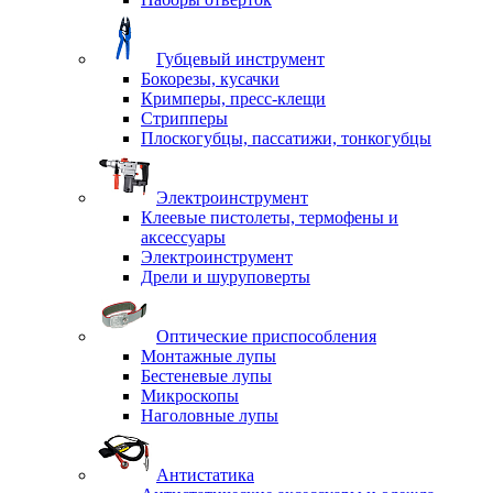
Губцевый инструмент
Бокорезы, кусачки
Кримперы, пресс-клещи
Стрипперы
Плоскогубцы, пассатижи, тонкогубцы
Электроинструмент
Клеевые пистолеты, термофены и
аксессуары
Электроинструмент
Дрели и шуруповерты
Оптические приспособления
Монтажные лупы
Бестеневые лупы
Микроскопы
Наголовные лупы
Антистатика