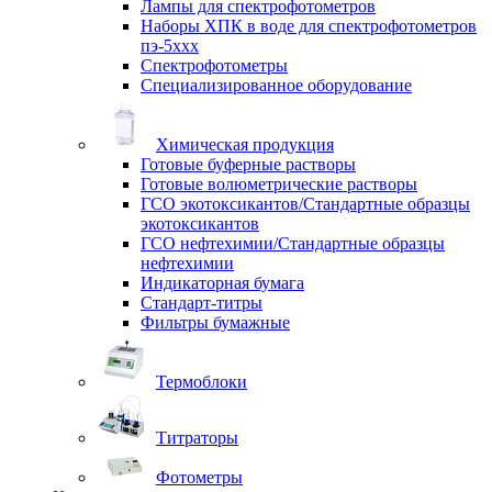
Лампы для спектрофотометров
Наборы ХПК в воде для спектрофотометров
пэ-5ххх
Спектрофотометры
Специализированное оборудование
Химическая продукция
Готовые буферные растворы
Готовые волюметрические растворы
ГСО экотоксикантов/Стандартные образцы
экотоксикантов
ГСО нефтехимии/Стандартные образцы
нефтехимии
Индикаторная бумага
Стандарт-титры
Фильтры бумажные
Термоблоки
Титраторы
Фотометры