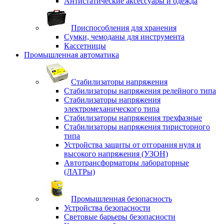
Антистатические аксессуары и одежда
Приспособления для хранения
Сумки, чемоданы для инструмента
Кассетницы
Промышленная автоматика
Стабилизаторы напряжения
Стабилизаторы напряжения релейного типа
Стабилизаторы напряжения
электромеханического типа
Стабилизаторы напряжения трехфазные
Стабилизаторы напряжения тиристорного
типа
Устройства защиты от отгорания нуля и
высокого напряжения (УЗОН)
Автотрансформаторы лабораторные
(ЛАТРы)
Промышленная безопасность
Устройства безопасности
Световые барьеры безопасности