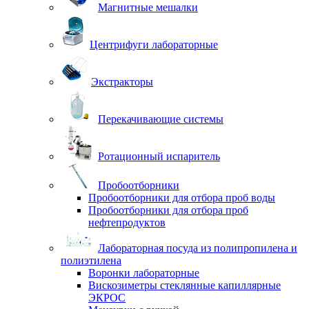
Магнитные мешалки
Центрифуги лабораторные
Экстракторы
Перекачивающие системы
Ротационный испаритель
Пробоотборники
Пробоотборники для отбора проб воды
Пробоотборники для отбора проб
нефтепродуктов
Лабораторная посуда из полипропилена и
полиэтилена
Воронки лабораторные
Вискозиметры стеклянные капиллярные
ЭКРОС