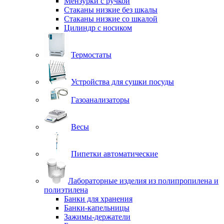
Мензурки с ручкой
Стаканы низкие без шкалы
Стаканы низкие со шкалой
Цилиндр с носиком
Термостаты
Устройства для сушки посуды
Газоанализаторы
Весы
Пипетки автоматические
Лабораторные изделия из полипропилена и
полиэтилена
Банки для хранения
Банки-капельницы
Зажимы-держатели