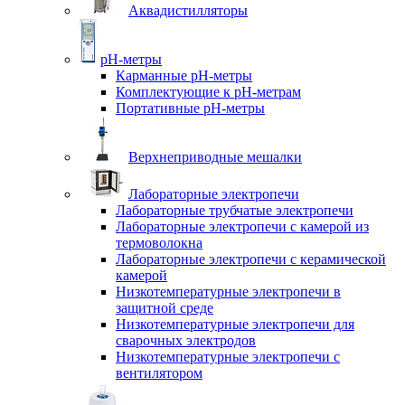
Аквадистилляторы
pH-метры
Карманные pH-метры
Комплектующие к pH-метрам
Портативные pH-метры
Верхнеприводные мешалки
Лабораторные электропечи
Лабораторные трубчатые электропечи
Лабораторные электропечи с камерой из
термоволокна
Лабораторные электропечи с керамической
камерой
Низкотемпературные электропечи в
защитной среде
Низкотемпературные электропечи для
cварочных электродов
Низкотемпературные электропечи с
вентилятором