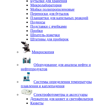
Бутылки для хранения
Микролаборатория
Мойки полипропиленовые
Переноски для бутылок
Планшетки для капельных реакций
Подносы
Подставки с ячейками
Пробки
Шпатель-ложечки
Штативы для пробирок
Микроскопия
Оборудование для анализа нефти и
нефтепродуктов
Системы определения температуры
плавления и каплепадения
Спектрофотометры и аксессуары
Держатели для кювет и светофильтров
Кюветы