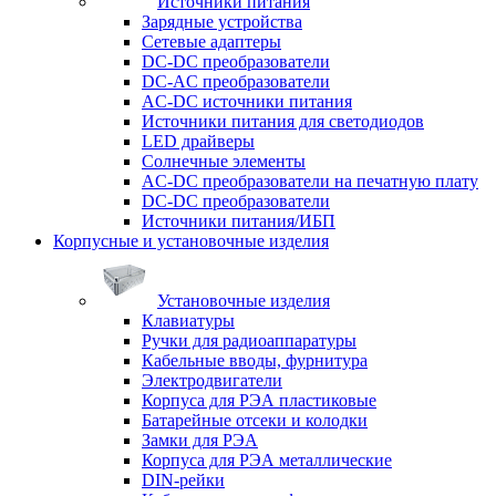
Источники питания
Зарядные устройства
Сетевые адаптеры
DC-DC преобразователи
DC-AC преобразователи
AC-DC источники питания
Источники питания для светодиодов
LED драйверы
Солнечные элементы
AC-DC преобразователи на печатную плату
DC-DC преобразователи
Источники питания/ИБП
Корпусные и установочные изделия
Установочные изделия
Клавиатуры
Ручки для радиоаппаратуры
Кабельные вводы, фурнитура
Электродвигатели
Корпуса для РЭА пластиковые
Батарейные отсеки и колодки
Замки для РЭА
Корпуса для РЭА металлические
DIN-рейки