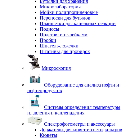
Бутылки для хранения
Микролаборатория
Мойки полипропиленовые
Переноски для бутылок
Планшетки для капельных реакций
Подносы
Подставки с ячейками
Пробки
Шпатель-ложечки
Штативы для пробирок
Микроскопия
Оборудование для анализа нефти и
нефтепродуктов
Системы определения температуры
плавления и каплепадения
Спектрофотометры и аксессуары
Держатели для кювет и светофильтров
Кюветы