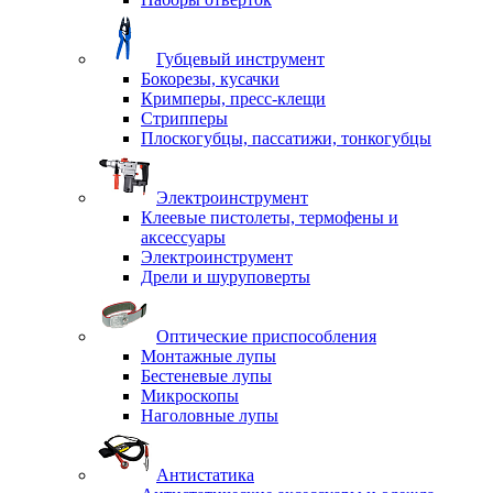
Губцевый инструмент
Бокорезы, кусачки
Кримперы, пресс-клещи
Стрипперы
Плоскогубцы, пассатижи, тонкогубцы
Электроинструмент
Клеевые пистолеты, термофены и
аксессуары
Электроинструмент
Дрели и шуруповерты
Оптические приспособления
Монтажные лупы
Бестеневые лупы
Микроскопы
Наголовные лупы
Антистатика