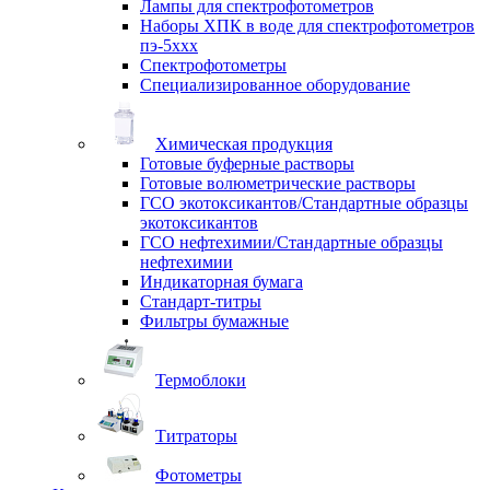
Лампы для спектрофотометров
Наборы ХПК в воде для спектрофотометров
пэ-5ххх
Спектрофотометры
Специализированное оборудование
Химическая продукция
Готовые буферные растворы
Готовые волюметрические растворы
ГСО экотоксикантов/Стандартные образцы
экотоксикантов
ГСО нефтехимии/Стандартные образцы
нефтехимии
Индикаторная бумага
Стандарт-титры
Фильтры бумажные
Термоблоки
Титраторы
Фотометры