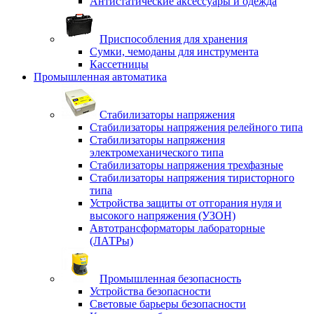
Антистатические аксессуары и одежда
Приспособления для хранения
Сумки, чемоданы для инструмента
Кассетницы
Промышленная автоматика
Стабилизаторы напряжения
Стабилизаторы напряжения релейного типа
Стабилизаторы напряжения
электромеханического типа
Стабилизаторы напряжения трехфазные
Стабилизаторы напряжения тиристорного
типа
Устройства защиты от отгорания нуля и
высокого напряжения (УЗОН)
Автотрансформаторы лабораторные
(ЛАТРы)
Промышленная безопасность
Устройства безопасности
Световые барьеры безопасности