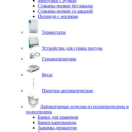
Мензурки с ручкой
Стаканы низкие без шкалы
Стаканы низкие со шкалой
Цилиндр с носиком
Термостаты
Устройства для сушки посуды
Газоанализаторы
Весы
Пипетки автоматические
Лабораторные изделия из полипропилена и
полиэтилена
Банки для хранения
Банки-капельницы
Зажимы-держатели