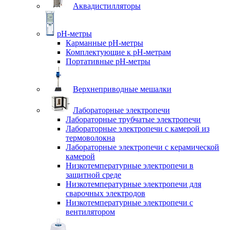
Аквадистилляторы
pH-метры
Карманные pH-метры
Комплектующие к pH-метрам
Портативные pH-метры
Верхнеприводные мешалки
Лабораторные электропечи
Лабораторные трубчатые электропечи
Лабораторные электропечи с камерой из
термоволокна
Лабораторные электропечи с керамической
камерой
Низкотемпературные электропечи в
защитной среде
Низкотемпературные электропечи для
cварочных электродов
Низкотемпературные электропечи с
вентилятором