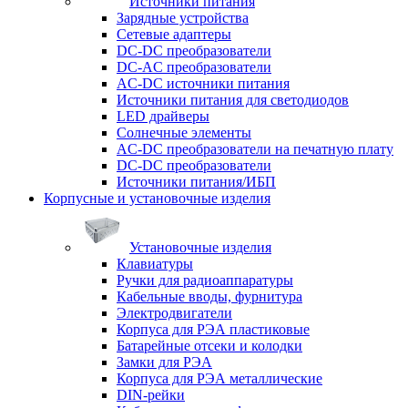
Источники питания
Зарядные устройства
Сетевые адаптеры
DC-DC преобразователи
DC-AC преобразователи
AC-DC источники питания
Источники питания для светодиодов
LED драйверы
Солнечные элементы
AC-DC преобразователи на печатную плату
DC-DC преобразователи
Источники питания/ИБП
Корпусные и установочные изделия
Установочные изделия
Клавиатуры
Ручки для радиоаппаратуры
Кабельные вводы, фурнитура
Электродвигатели
Корпуса для РЭА пластиковые
Батарейные отсеки и колодки
Замки для РЭА
Корпуса для РЭА металлические
DIN-рейки