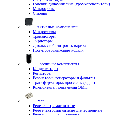
Головки динамические (громкоговорители)
Микрофоны
Сирены
Активные компоненты
Микросхемы
Транзисторы
Тиристоры
Диоды, стабилитроны, варикапы
Полупроводниковые модули
Пассивные компоненты
Конденсаторы
Резисторы
Резонаторы, генераторы и фильтры
Трансформаторы, дроссели, ферриты
Компоненты подавления ЭМП
Реле
Реле электромагнитные
Реле электромагнитные отечественные
Реле герконовые, герконы