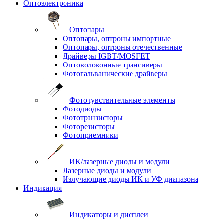
Оптоэлектроника
Оптопары
Оптопары, оптроны импортные
Оптопары, оптроны отечественные
Драйверы IGBT/MOSFET
Оптоволоконные трансиверы
Фотогальванические драйверы
Фоточувствительные элементы
Фотодиоды
Фототранзисторы
Фоторезисторы
Фотоприемники
ИК/лазерные диоды и модули
Лазерные диоды и модули
Излучающие диоды ИК и УФ диапазона
Индикация
Индикаторы и дисплеи