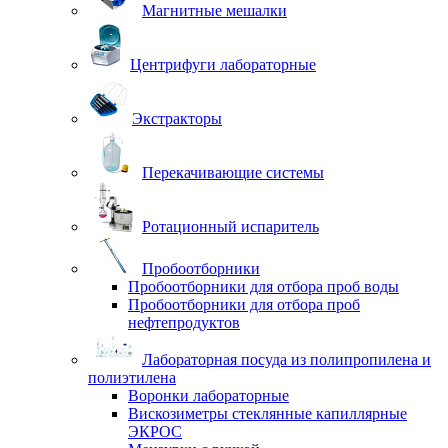
Магнитные мешалки
Центрифуги лабораторные
Экстракторы
Перекачивающие системы
Ротационный испаритель
Пробоотборники
Пробоотборники для отбора проб воды
Пробоотборники для отбора проб
нефтепродуктов
Лабораторная посуда из полипропилена и
полиэтилена
Воронки лабораторные
Вискозиметры стеклянные капиллярные
ЭКРОС