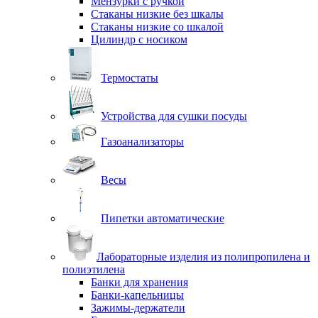
Мензурки с ручкой
Стаканы низкие без шкалы
Стаканы низкие со шкалой
Цилиндр с носиком
Термостаты
Устройства для сушки посуды
Газоанализаторы
Весы
Пипетки автоматические
Лабораторные изделия из полипропилена и
полиэтилена
Банки для хранения
Банки-капельницы
Зажимы-держатели