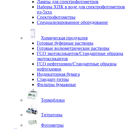
Лампы для спектрофотометров
Наборы ХПК в воде для спектрофотометров
пэ-5ххх
Спектрофотометры
Специализированное оборудование
Химическая продукция
Готовые буферные растворы
Готовые волюметрические растворы
ГСО экотоксикантов/Стандартные образцы
экотоксикантов
ГСО нефтехимии/Стандартные образцы
нефтехимии
Индикаторная бумага
Стандарт-титры
Фильтры бумажные
Термоблоки
Титраторы
Фотометры