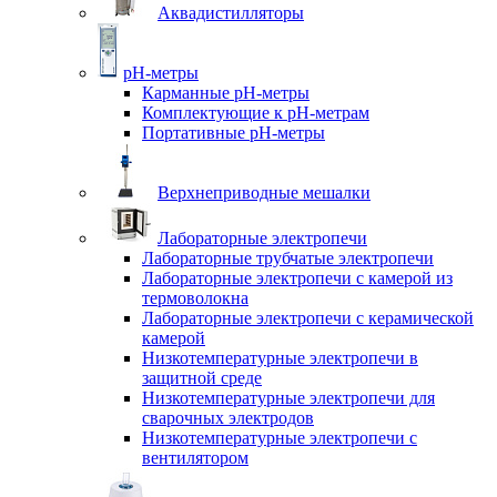
Аквадистилляторы
pH-метры
Карманные pH-метры
Комплектующие к pH-метрам
Портативные pH-метры
Верхнеприводные мешалки
Лабораторные электропечи
Лабораторные трубчатые электропечи
Лабораторные электропечи с камерой из
термоволокна
Лабораторные электропечи с керамической
камерой
Низкотемпературные электропечи в
защитной среде
Низкотемпературные электропечи для
cварочных электродов
Низкотемпературные электропечи с
вентилятором