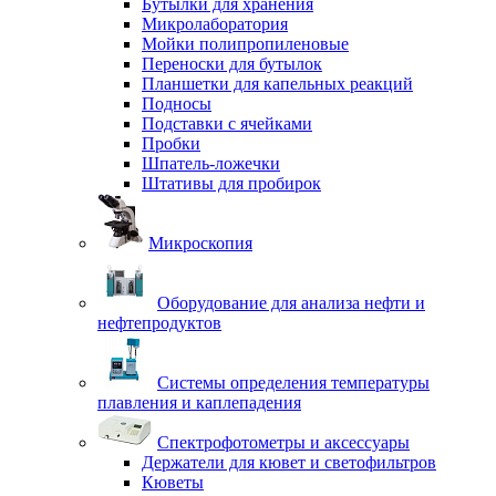
Бутылки для хранения
Микролаборатория
Мойки полипропиленовые
Переноски для бутылок
Планшетки для капельных реакций
Подносы
Подставки с ячейками
Пробки
Шпатель-ложечки
Штативы для пробирок
Микроскопия
Оборудование для анализа нефти и
нефтепродуктов
Системы определения температуры
плавления и каплепадения
Спектрофотометры и аксессуары
Держатели для кювет и светофильтров
Кюветы