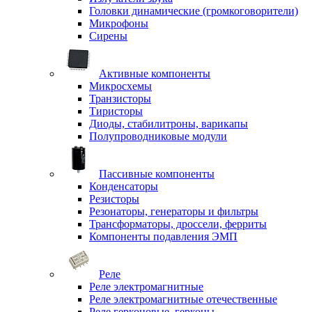
Головки динамические (громкоговорители)
Микрофоны
Сирены
Активные компоненты
Микросхемы
Транзисторы
Тиристоры
Диоды, стабилитроны, варикапы
Полупроводниковые модули
Пассивные компоненты
Конденсаторы
Резисторы
Резонаторы, генераторы и фильтры
Трансформаторы, дроссели, ферриты
Компоненты подавления ЭМП
Реле
Реле электромагнитные
Реле электромагнитные отечественные
Реле герконовые, герконы