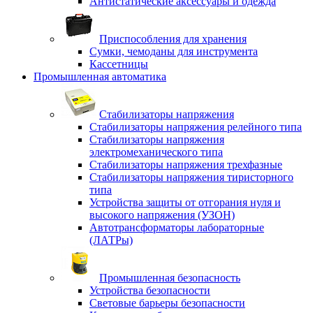
Антистатические аксессуары и одежда
Приспособления для хранения
Сумки, чемоданы для инструмента
Кассетницы
Промышленная автоматика
Стабилизаторы напряжения
Стабилизаторы напряжения релейного типа
Стабилизаторы напряжения
электромеханического типа
Стабилизаторы напряжения трехфазные
Стабилизаторы напряжения тиристорного
типа
Устройства защиты от отгорания нуля и
высокого напряжения (УЗОН)
Автотрансформаторы лабораторные
(ЛАТРы)
Промышленная безопасность
Устройства безопасности
Световые барьеры безопасности