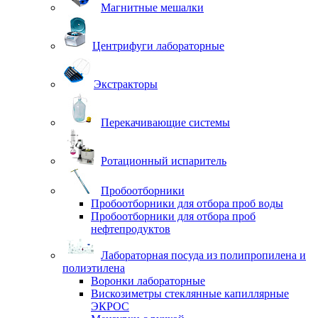
Магнитные мешалки
Центрифуги лабораторные
Экстракторы
Перекачивающие системы
Ротационный испаритель
Пробоотборники
Пробоотборники для отбора проб воды
Пробоотборники для отбора проб
нефтепродуктов
Лабораторная посуда из полипропилена и
полиэтилена
Воронки лабораторные
Вискозиметры стеклянные капиллярные
ЭКРОС