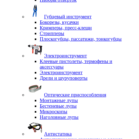
Губцевый инструмент
Бокорезы, кусачки
Кримперы, пресс-клещи
Стрипперы
Плоскогубцы, пассатижи, тонкогубцы
Электроинструмент
Клеевые пистолеты, термофены и
аксессуары
Электроинструмент
Дрели и шуруповерты
Оптические приспособления
Монтажные лупы
Бестеневые лупы
Микроскопы
Наголовные лупы
Антистатика