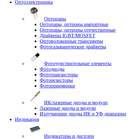
Оптоэлектроника
Оптопары
Оптопары, оптроны импортные
Оптопары, оптроны отечественные
Драйверы IGBT/MOSFET
Оптоволоконные трансиверы
Фотогальванические драйверы
Фоточувствительные элементы
Фотодиоды
Фототранзисторы
Фоторезисторы
Фотоприемники
ИК/лазерные диоды и модули
Лазерные диоды и модули
Излучающие диоды ИК и УФ диапазона
Индикация
Индикаторы и дисплеи