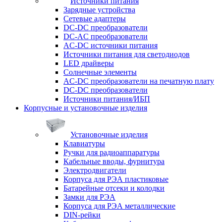
Источники питания
Зарядные устройства
Сетевые адаптеры
DC-DC преобразователи
DC-AC преобразователи
AC-DC источники питания
Источники питания для светодиодов
LED драйверы
Солнечные элементы
AC-DC преобразователи на печатную плату
DC-DC преобразователи
Источники питания/ИБП
Корпусные и установочные изделия
Установочные изделия
Клавиатуры
Ручки для радиоаппаратуры
Кабельные вводы, фурнитура
Электродвигатели
Корпуса для РЭА пластиковые
Батарейные отсеки и колодки
Замки для РЭА
Корпуса для РЭА металлические
DIN-рейки