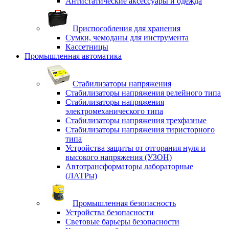
Антистатические аксессуары и одежда
Приспособления для хранения
Сумки, чемоданы для инструмента
Кассетницы
Промышленная автоматика
Стабилизаторы напряжения
Стабилизаторы напряжения релейного типа
Стабилизаторы напряжения
электромеханического типа
Стабилизаторы напряжения трехфазные
Стабилизаторы напряжения тиристорного
типа
Устройства защиты от отгорания нуля и
высокого напряжения (УЗОН)
Автотрансформаторы лабораторные
(ЛАТРы)
Промышленная безопасность
Устройства безопасности
Световые барьеры безопасности