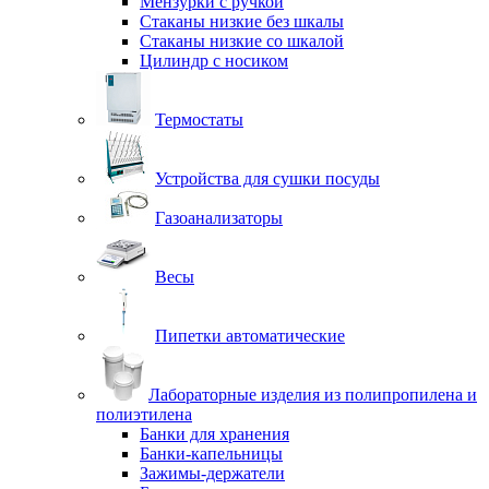
Мензурки с ручкой
Стаканы низкие без шкалы
Стаканы низкие со шкалой
Цилиндр с носиком
Термостаты
Устройства для сушки посуды
Газоанализаторы
Весы
Пипетки автоматические
Лабораторные изделия из полипропилена и
полиэтилена
Банки для хранения
Банки-капельницы
Зажимы-держатели