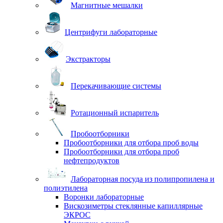
Магнитные мешалки
Центрифуги лабораторные
Экстракторы
Перекачивающие системы
Ротационный испаритель
Пробоотборники
Пробоотборники для отбора проб воды
Пробоотборники для отбора проб
нефтепродуктов
Лабораторная посуда из полипропилена и
полиэтилена
Воронки лабораторные
Вискозиметры стеклянные капиллярные
ЭКРОС