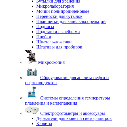
Бутылки для хранения
Микролаборатория
Мойки полипропиленовые
Переноски для бутылок
Планшетки для капельных реакций
Подносы
Подставки с ячейками
Пробки
Шпатель-ложечки
Штативы для пробирок
Микроскопия
Оборудование для анализа нефти и
нефтепродуктов
Системы определения температуры
плавления и каплепадения
Спектрофотометры и аксессуары
Держатели для кювет и светофильтров
Кюветы