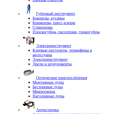
Губцевый инструмент
Бокорезы, кусачки
Кримперы, пресс-клещи
Стрипперы
Плоскогубцы, пассатижи, тонкогубцы
Электроинструмент
Клеевые пистолеты, термофены и
аксессуары
Электроинструмент
Дрели и шуруповерты
Оптические приспособления
Монтажные лупы
Бестеневые лупы
Микроскопы
Наголовные лупы
Антистатика