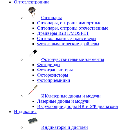
Оптоэлектроника
Оптопары
Оптопары, оптроны импортные
Оптопары, оптроны отечественные
Драйверы IGBT/MOSFET
Оптоволоконные трансиверы
Фотогальванические драйверы
Фоточувствительные элементы
Фотодиоды
Фототранзисторы
Фоторезисторы
Фотоприемники
ИК/лазерные диоды и модули
Лазерные диоды и модули
Излучающие диоды ИК и УФ диапазона
Индикация
Индикаторы и дисплеи