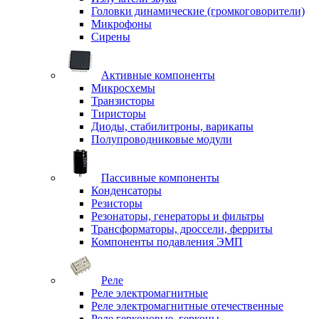
Головки динамические (громкоговорители)
Микрофоны
Сирены
Активные компоненты
Микросхемы
Транзисторы
Тиристоры
Диоды, стабилитроны, варикапы
Полупроводниковые модули
Пассивные компоненты
Конденсаторы
Резисторы
Резонаторы, генераторы и фильтры
Трансформаторы, дроссели, ферриты
Компоненты подавления ЭМП
Реле
Реле электромагнитные
Реле электромагнитные отечественные
Реле герконовые, герконы