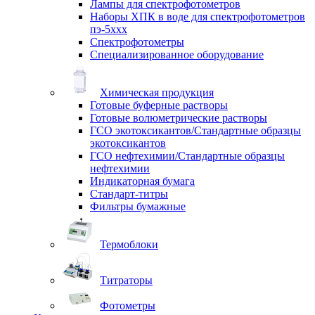
Лампы для спектрофотометров
Наборы ХПК в воде для спектрофотометров
пэ-5ххх
Спектрофотометры
Специализированное оборудование
Химическая продукция
Готовые буферные растворы
Готовые волюметрические растворы
ГСО экотоксикантов/Стандартные образцы
экотоксикантов
ГСО нефтехимии/Стандартные образцы
нефтехимии
Индикаторная бумага
Стандарт-титры
Фильтры бумажные
Термоблоки
Титраторы
Фотометры