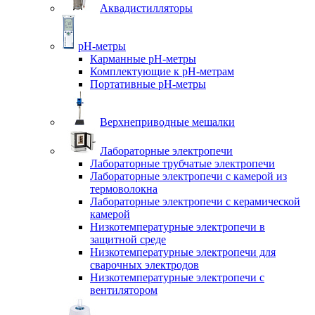
Аквадистилляторы
pH-метры
Карманные pH-метры
Комплектующие к pH-метрам
Портативные pH-метры
Верхнеприводные мешалки
Лабораторные электропечи
Лабораторные трубчатые электропечи
Лабораторные электропечи с камерой из
термоволокна
Лабораторные электропечи с керамической
камерой
Низкотемпературные электропечи в
защитной среде
Низкотемпературные электропечи для
cварочных электродов
Низкотемпературные электропечи с
вентилятором