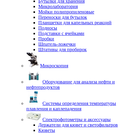
Бутылки для хранения
Микролаборатория
Мойки полипропиленовые
Переноски для бутылок
Планшетки для капельных реакций
Подносы
Подставки с ячейками
Пробки
Шпатель-ложечки
Штативы для пробирок
Микроскопия
Оборудование для анализа нефти и
нефтепродуктов
Системы определения температуры
плавления и каплепадения
Спектрофотометры и аксессуары
Держатели для кювет и светофильтров
Кюветы