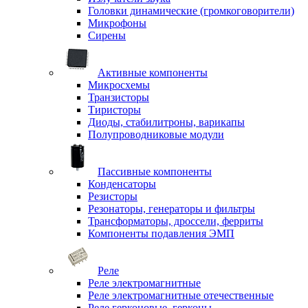
Головки динамические (громкоговорители)
Микрофоны
Сирены
Активные компоненты
Микросхемы
Транзисторы
Тиристоры
Диоды, стабилитроны, варикапы
Полупроводниковые модули
Пассивные компоненты
Конденсаторы
Резисторы
Резонаторы, генераторы и фильтры
Трансформаторы, дроссели, ферриты
Компоненты подавления ЭМП
Реле
Реле электромагнитные
Реле электромагнитные отечественные
Реле герконовые, герконы