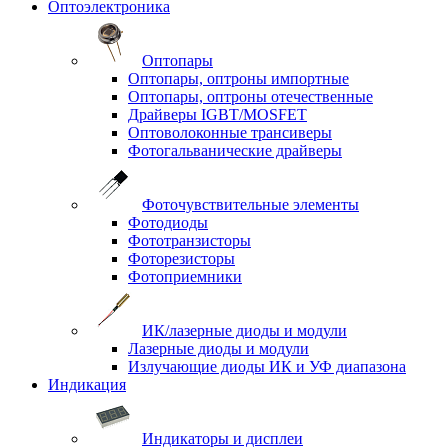
Оптоэлектроника
Оптопары
Оптопары, оптроны импортные
Оптопары, оптроны отечественные
Драйверы IGBT/MOSFET
Оптоволоконные трансиверы
Фотогальванические драйверы
Фоточувствительные элементы
Фотодиоды
Фототранзисторы
Фоторезисторы
Фотоприемники
ИК/лазерные диоды и модули
Лазерные диоды и модули
Излучающие диоды ИК и УФ диапазона
Индикация
Индикаторы и дисплеи