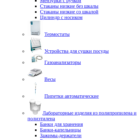
Мензурки с ручкой
Стаканы низкие без шкалы
Стаканы низкие со шкалой
Цилиндр с носиком
Термостаты
Устройства для сушки посуды
Газоанализаторы
Весы
Пипетки автоматические
Лабораторные изделия из полипропилена и
полиэтилена
Банки для хранения
Банки-капельницы
Зажимы-держатели