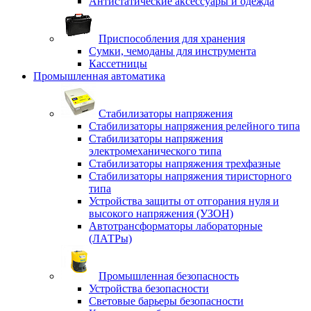
Антистатические аксессуары и одежда
Приспособления для хранения
Сумки, чемоданы для инструмента
Кассетницы
Промышленная автоматика
Стабилизаторы напряжения
Стабилизаторы напряжения релейного типа
Стабилизаторы напряжения
электромеханического типа
Стабилизаторы напряжения трехфазные
Стабилизаторы напряжения тиристорного
типа
Устройства защиты от отгорания нуля и
высокого напряжения (УЗОН)
Автотрансформаторы лабораторные
(ЛАТРы)
Промышленная безопасность
Устройства безопасности
Световые барьеры безопасности