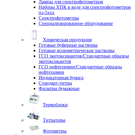
Лампы для спектрофотометров
Наборы ХПК в воде для спектрофотометров
пэ-5ххх
Спектрофотометры
Специализированное оборудование
Химическая продукция
Готовые буферные растворы
Готовые волюметрические растворы
ГСО экотоксикантов/Стандартные образцы
экотоксикантов
ГСО нефтехимии/Стандартные образцы
нефтехимии
Индикаторная бумага
Стандарт-титры
Фильтры бумажные
Термоблоки
Титраторы
Фотометры