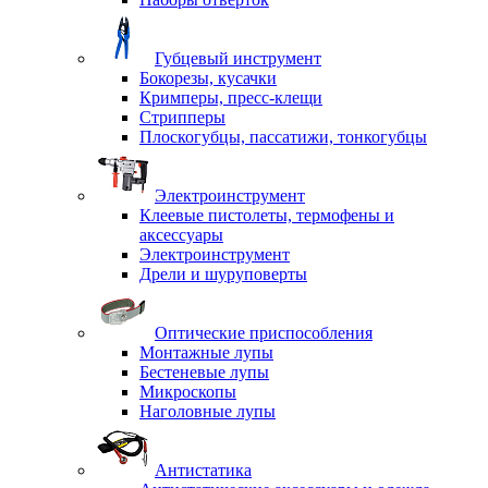
Губцевый инструмент
Бокорезы, кусачки
Кримперы, пресс-клещи
Стрипперы
Плоскогубцы, пассатижи, тонкогубцы
Электроинструмент
Клеевые пистолеты, термофены и
аксессуары
Электроинструмент
Дрели и шуруповерты
Оптические приспособления
Монтажные лупы
Бестеневые лупы
Микроскопы
Наголовные лупы
Антистатика