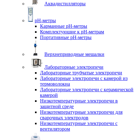
Аквадистилляторы
pH-метры
Карманные pH-метры
Комплектующие к pH-метрам
Портативные pH-метры
Верхнеприводные мешалки
Лабораторные электропечи
Лабораторные трубчатые электропечи
Лабораторные электропечи с камерой из
термоволокна
Лабораторные электропечи с керамической
камерой
Низкотемпературные электропечи в
защитной среде
Низкотемпературные электропечи для
cварочных электродов
Низкотемпературные электропечи с
вентилятором