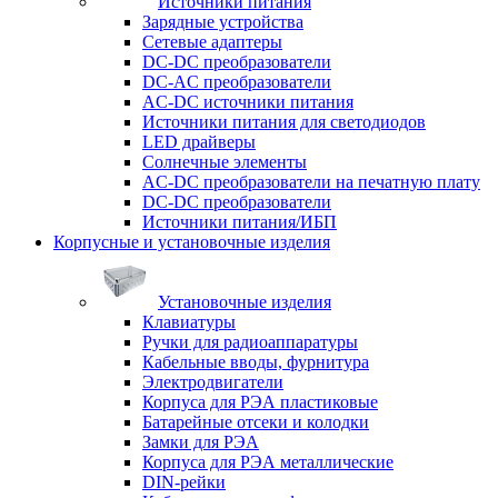
Источники питания
Зарядные устройства
Сетевые адаптеры
DC-DC преобразователи
DC-AC преобразователи
AC-DC источники питания
Источники питания для светодиодов
LED драйверы
Солнечные элементы
AC-DC преобразователи на печатную плату
DC-DC преобразователи
Источники питания/ИБП
Корпусные и установочные изделия
Установочные изделия
Клавиатуры
Ручки для радиоаппаратуры
Кабельные вводы, фурнитура
Электродвигатели
Корпуса для РЭА пластиковые
Батарейные отсеки и колодки
Замки для РЭА
Корпуса для РЭА металлические
DIN-рейки