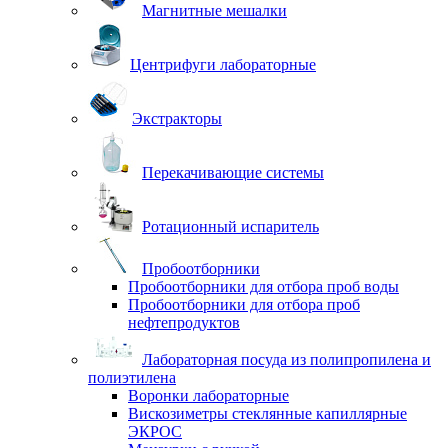
Магнитные мешалки
Центрифуги лабораторные
Экстракторы
Перекачивающие системы
Ротационный испаритель
Пробоотборники
Пробоотборники для отбора проб воды
Пробоотборники для отбора проб
нефтепродуктов
Лабораторная посуда из полипропилена и
полиэтилена
Воронки лабораторные
Вискозиметры стеклянные капиллярные
ЭКРОС