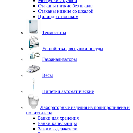
Мензурки с ручкой
Стаканы низкие без шкалы
Стаканы низкие со шкалой
Цилиндр с носиком
Термостаты
Устройства для сушки посуды
Газоанализаторы
Весы
Пипетки автоматические
Лабораторные изделия из полипропилена и
полиэтилена
Банки для хранения
Банки-капельницы
Зажимы-держатели