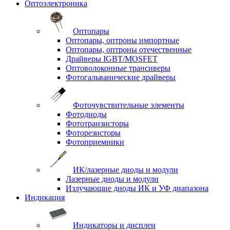
Оптоэлектроника
Оптопары
Оптопары, оптроны импортные
Оптопары, оптроны отечественные
Драйверы IGBT/MOSFET
Оптоволоконные трансиверы
Фотогальванические драйверы
Фоточувствительные элементы
Фотодиоды
Фототранзисторы
Фоторезисторы
Фотоприемники
ИК/лазерные диоды и модули
Лазерные диоды и модули
Излучающие диоды ИК и УФ диапазона
Индикация
Индикаторы и дисплеи