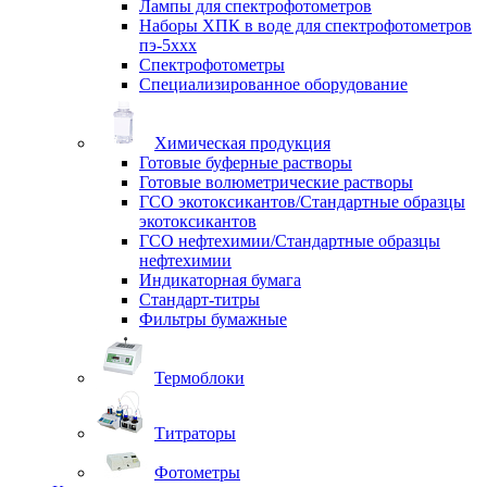
Лампы для спектрофотометров
Наборы ХПК в воде для спектрофотометров
пэ-5ххх
Спектрофотометры
Специализированное оборудование
Химическая продукция
Готовые буферные растворы
Готовые волюметрические растворы
ГСО экотоксикантов/Стандартные образцы
экотоксикантов
ГСО нефтехимии/Стандартные образцы
нефтехимии
Индикаторная бумага
Стандарт-титры
Фильтры бумажные
Термоблоки
Титраторы
Фотометры