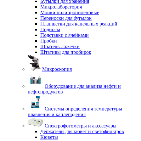
Бутылки для хранения
Микролаборатория
Мойки полипропиленовые
Переноски для бутылок
Планшетки для капельных реакций
Подносы
Подставки с ячейками
Пробки
Шпатель-ложечки
Штативы для пробирок
Микроскопия
Оборудование для анализа нефти и
нефтепродуктов
Системы определения температуры
плавления и каплепадения
Спектрофотометры и аксессуары
Держатели для кювет и светофильтров
Кюветы