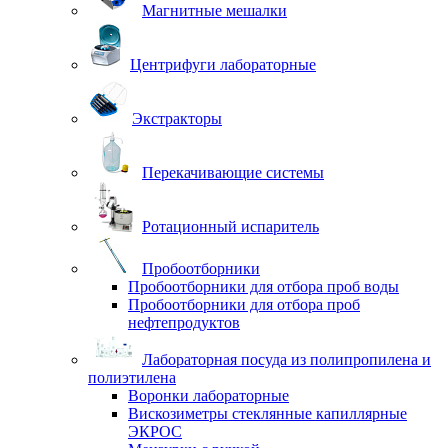
Магнитные мешалки
Центрифуги лабораторные
Экстракторы
Перекачивающие системы
Ротационный испаритель
Пробоотборники
Пробоотборники для отбора проб воды
Пробоотборники для отбора проб
нефтепродуктов
Лабораторная посуда из полипропилена и
полиэтилена
Воронки лабораторные
Вискозиметры стеклянные капиллярные
ЭКРОС