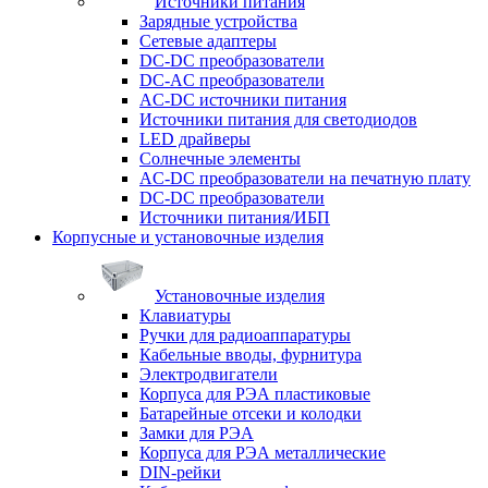
Источники питания
Зарядные устройства
Сетевые адаптеры
DC-DC преобразователи
DC-AC преобразователи
AC-DC источники питания
Источники питания для светодиодов
LED драйверы
Солнечные элементы
AC-DC преобразователи на печатную плату
DC-DC преобразователи
Источники питания/ИБП
Корпусные и установочные изделия
Установочные изделия
Клавиатуры
Ручки для радиоаппаратуры
Кабельные вводы, фурнитура
Электродвигатели
Корпуса для РЭА пластиковые
Батарейные отсеки и колодки
Замки для РЭА
Корпуса для РЭА металлические
DIN-рейки