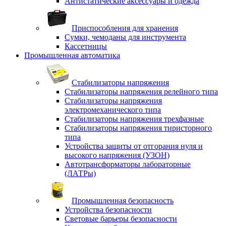
Антистатические аксессуары и одежда
Приспособления для хранения
Сумки, чемоданы для инструмента
Кассетницы
Промышленная автоматика
Стабилизаторы напряжения
Стабилизаторы напряжения релейного типа
Стабилизаторы напряжения
электромеханического типа
Стабилизаторы напряжения трехфазные
Стабилизаторы напряжения тиристорного
типа
Устройства защиты от отгорания нуля и
высокого напряжения (УЗОН)
Автотрансформаторы лабораторные
(ЛАТРы)
Промышленная безопасность
Устройства безопасности
Световые барьеры безопасности