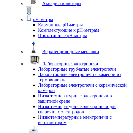
Аквадистилляторы
pH-метры
Карманные pH-метры
Комплектующие к pH-метрам
Портативные pH-метры
Верхнеприводные мешалки
Лабораторные электропечи
Лабораторные трубчатые электропечи
Лабораторные электропечи с камерой из
термоволокна
Лабораторные электропечи с керамической
камерой
Низкотемпературные электропечи в
защитной среде
Низкотемпературные электропечи для
cварочных электродов
Низкотемпературные электропечи с
вентилятором