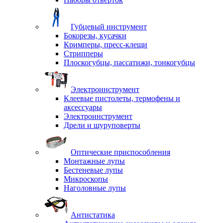
Губцевый инструмент
Бокорезы, кусачки
Кримперы, пресс-клещи
Стрипперы
Плоскогубцы, пассатижи, тонкогубцы
Электроинструмент
Клеевые пистолеты, термофены и
аксессуары
Электроинструмент
Дрели и шуруповерты
Оптические приспособления
Монтажные лупы
Бестеневые лупы
Микроскопы
Наголовные лупы
Антистатика