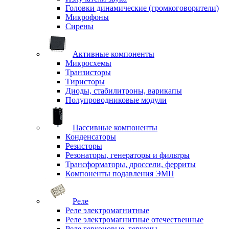
Головки динамические (громкоговорители)
Микрофоны
Сирены
Активные компоненты
Микросхемы
Транзисторы
Тиристоры
Диоды, стабилитроны, варикапы
Полупроводниковые модули
Пассивные компоненты
Конденсаторы
Резисторы
Резонаторы, генераторы и фильтры
Трансформаторы, дроссели, ферриты
Компоненты подавления ЭМП
Реле
Реле электромагнитные
Реле электромагнитные отечественные
Реле герконовые, герконы