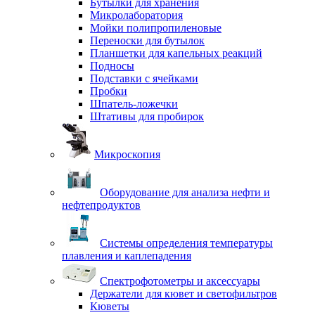
Бутылки для хранения
Микролаборатория
Мойки полипропиленовые
Переноски для бутылок
Планшетки для капельных реакций
Подносы
Подставки с ячейками
Пробки
Шпатель-ложечки
Штативы для пробирок
Микроскопия
Оборудование для анализа нефти и
нефтепродуктов
Системы определения температуры
плавления и каплепадения
Спектрофотометры и аксессуары
Держатели для кювет и светофильтров
Кюветы