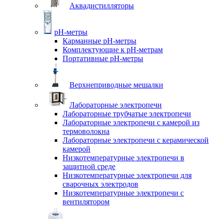
Аквадистилляторы
pH-метры
Карманные pH-метры
Комплектующие к pH-метрам
Портативные pH-метры
Верхнеприводные мешалки
Лабораторные электропечи
Лабораторные трубчатые электропечи
Лабораторные электропечи с камерой из
термоволокна
Лабораторные электропечи с керамической
камерой
Низкотемпературные электропечи в
защитной среде
Низкотемпературные электропечи для
cварочных электродов
Низкотемпературные электропечи с
вентилятором