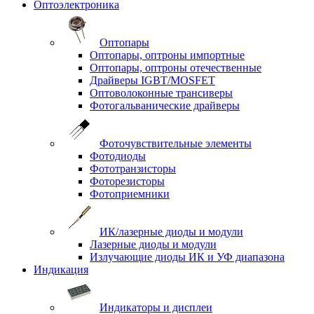
Оптоэлектроника
Оптопары
Оптопары, оптроны импортные
Оптопары, оптроны отечественные
Драйверы IGBT/MOSFET
Оптоволоконные трансиверы
Фотогальванические драйверы
Фоточувствительные элементы
Фотодиоды
Фототранзисторы
Фоторезисторы
Фотоприемники
ИК/лазерные диоды и модули
Лазерные диоды и модули
Излучающие диоды ИК и УФ диапазона
Индикация
Индикаторы и дисплеи