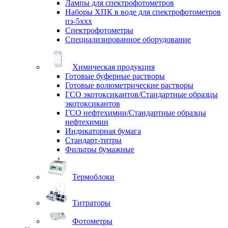
Лампы для спектрофотометров
Наборы ХПК в воде для спектрофотометров
пэ-5ххх
Спектрофотометры
Специализированное оборудование
Химическая продукция
Готовые буферные растворы
Готовые волюметрические растворы
ГСО экотоксикантов/Стандартные образцы
экотоксикантов
ГСО нефтехимии/Стандартные образцы
нефтехимии
Индикаторная бумага
Стандарт-титры
Фильтры бумажные
Термоблоки
Титраторы
Фотометры