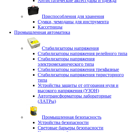
Антистатические аксессуары и одежда
Приспособления для хранения
Сумки, чемоданы для инструмента
Кассетницы
Промышленная автоматика
Стабилизаторы напряжения
Стабилизаторы напряжения релейного типа
Стабилизаторы напряжения
электромеханического типа
Стабилизаторы напряжения трехфазные
Стабилизаторы напряжения тиристорного
типа
Устройства защиты от отгорания нуля и
высокого напряжения (УЗОН)
Автотрансформаторы лабораторные
(ЛАТРы)
Промышленная безопасность
Устройства безопасности
Световые барьеры безопасности