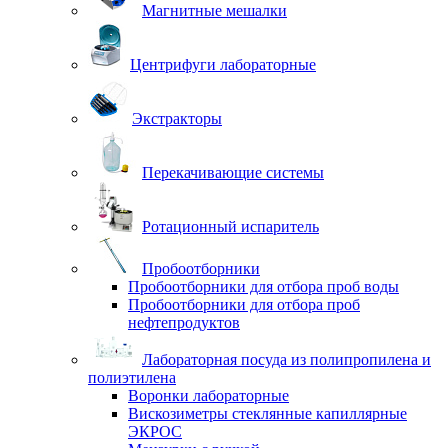
Магнитные мешалки
Центрифуги лабораторные
Экстракторы
Перекачивающие системы
Ротационный испаритель
Пробоотборники
Пробоотборники для отбора проб воды
Пробоотборники для отбора проб
нефтепродуктов
Лабораторная посуда из полипропилена и
полиэтилена
Воронки лабораторные
Вискозиметры стеклянные капиллярные
ЭКРОС