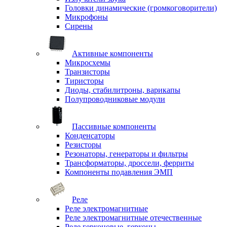
Головки динамические (громкоговорители)
Микрофоны
Сирены
Активные компоненты
Микросхемы
Транзисторы
Тиристоры
Диоды, стабилитроны, варикапы
Полупроводниковые модули
Пассивные компоненты
Конденсаторы
Резисторы
Резонаторы, генераторы и фильтры
Трансформаторы, дроссели, ферриты
Компоненты подавления ЭМП
Реле
Реле электромагнитные
Реле электромагнитные отечественные
Реле герконовые, герконы