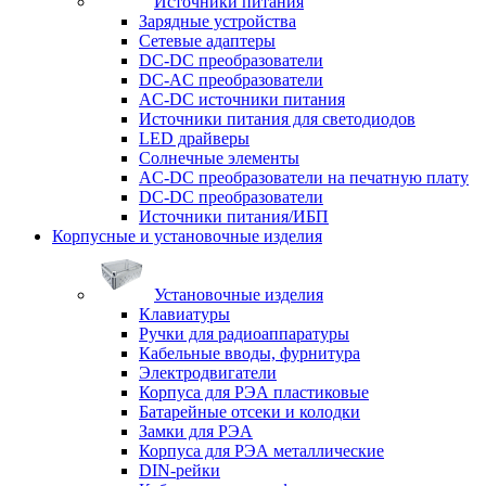
Источники питания
Зарядные устройства
Сетевые адаптеры
DC-DC преобразователи
DC-AC преобразователи
AC-DC источники питания
Источники питания для светодиодов
LED драйверы
Солнечные элементы
AC-DC преобразователи на печатную плату
DC-DC преобразователи
Источники питания/ИБП
Корпусные и установочные изделия
Установочные изделия
Клавиатуры
Ручки для радиоаппаратуры
Кабельные вводы, фурнитура
Электродвигатели
Корпуса для РЭА пластиковые
Батарейные отсеки и колодки
Замки для РЭА
Корпуса для РЭА металлические
DIN-рейки