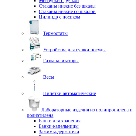
Мензурки с ручкой
Стаканы низкие без шкалы
Стаканы низкие со шкалой
Цилиндр с носиком
Термостаты
Устройства для сушки посуды
Газоанализаторы
Весы
Пипетки автоматические
Лабораторные изделия из полипропилена и
полиэтилена
Банки для хранения
Банки-капельницы
Зажимы-держатели