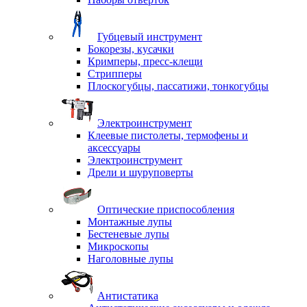
Губцевый инструмент
Бокорезы, кусачки
Кримперы, пресс-клещи
Стрипперы
Плоскогубцы, пассатижи, тонкогубцы
Электроинструмент
Клеевые пистолеты, термофены и
аксессуары
Электроинструмент
Дрели и шуруповерты
Оптические приспособления
Монтажные лупы
Бестеневые лупы
Микроскопы
Наголовные лупы
Антистатика