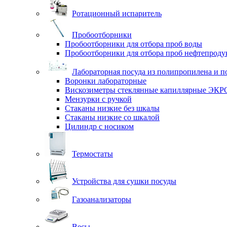
Ротационный испаритель
Пробоотборники
Пробоотборники для отбора проб воды
Пробоотборники для отбора проб нефтепроду
Лабораторная посуда из полипропилена и п
Воронки лабораторные
Вискозиметры стеклянные капиллярные ЭК
Мензурки с ручкой
Стаканы низкие без шкалы
Стаканы низкие со шкалой
Цилиндр с носиком
Термостаты
Устройства для сушки посуды
Газоанализаторы
Весы