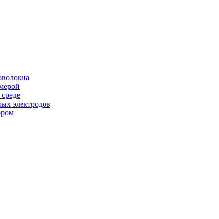
оволокна
амерой
 среде
ных электродов
ором