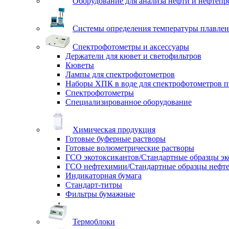
Оборудование для анализа нефти и нефтепр
Системы определения температуры плавлен
Спектрофотометры и аксессуары
Держатели для кювет и светофильтров
Кюветы
Лампы для спектрофотометров
Наборы ХПК в воде для спектрофотометров п
Спектрофотометры
Специализированное оборудование
Химическая продукция
Готовые буферные растворы
Готовые волюметрические растворы
ГСО экотоксикантов/Стандартные образцы эк
ГСО нефтехимии/Стандартные образцы нефт
Индикаторная бумага
Стандарт-титры
Фильтры бумажные
Термоблоки