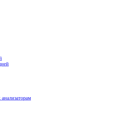
й
цией
 анализаторам