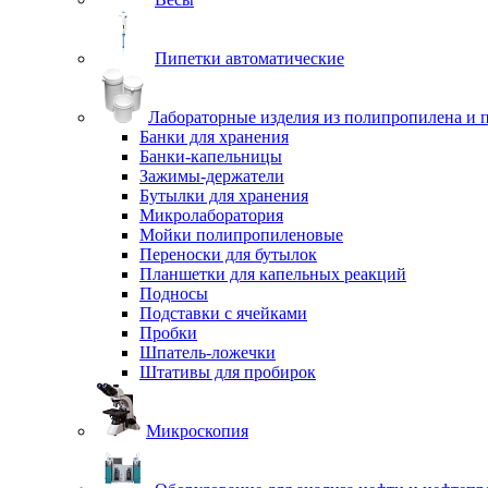
Пипетки автоматические
Лабораторные изделия из полипропилена и 
Банки для хранения
Банки-капельницы
Зажимы-держатели
Бутылки для хранения
Микролаборатория
Мойки полипропиленовые
Переноски для бутылок
Планшетки для капельных реакций
Подносы
Подставки с ячейками
Пробки
Шпатель-ложечки
Штативы для пробирок
Микроскопия