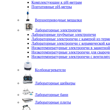
Комплектующие к pH-метрам
Портативные pH-метры
Верхнеприводные мешалки
Лабораторные электропечи
Лабораторные трубчатые электропечи
Лабораторные электропечи с камерой из терм
Лабораторные электропечи с керамической к
Низкотемпературные электропечи в защитной
Низкотемпературные электропечи для cвароч
Низкотемпературные электропечи с вентилят
Колбонагреватели
Лабораторные шейкеры
Лабораторные бани
Лабораторные плиты