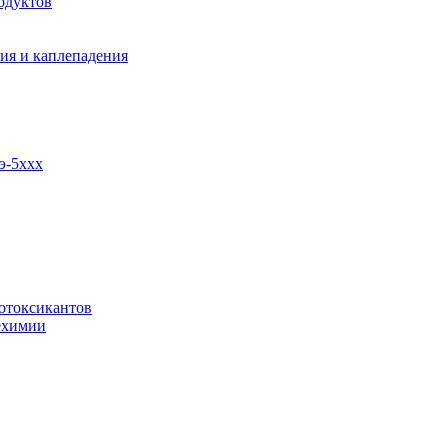
одуктов
ия и каплепадения
э-5ххх
отоксикантов
ехимии