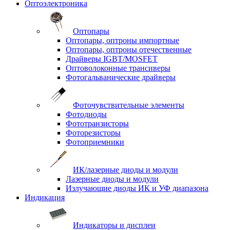
Оптоэлектроника
Оптопары
Оптопары, оптроны импортные
Оптопары, оптроны отечественные
Драйверы IGBT/MOSFET
Оптоволоконные трансиверы
Фотогальванические драйверы
Фоточувствительные элементы
Фотодиоды
Фототранзисторы
Фоторезисторы
Фотоприемники
ИК/лазерные диоды и модули
Лазерные диоды и модули
Излучающие диоды ИК и УФ диапазона
Индикация
Индикаторы и дисплеи