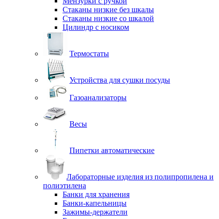
Мензурки с ручкой
Стаканы низкие без шкалы
Стаканы низкие со шкалой
Цилиндр с носиком
Термостаты
Устройства для сушки посуды
Газоанализаторы
Весы
Пипетки автоматические
Лабораторные изделия из полипропилена и
полиэтилена
Банки для хранения
Банки-капельницы
Зажимы-держатели