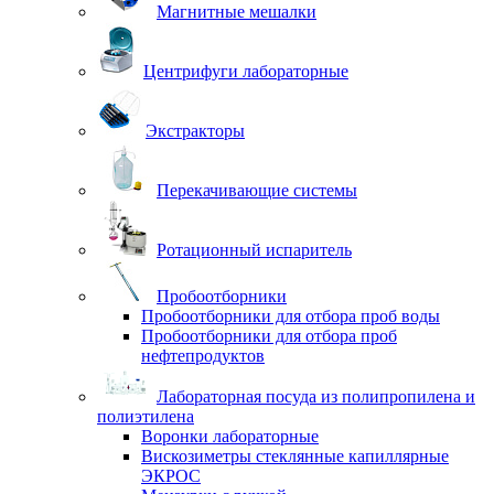
Магнитные мешалки
Центрифуги лабораторные
Экстракторы
Перекачивающие системы
Ротационный испаритель
Пробоотборники
Пробоотборники для отбора проб воды
Пробоотборники для отбора проб
нефтепродуктов
Лабораторная посуда из полипропилена и
полиэтилена
Воронки лабораторные
Вискозиметры стеклянные капиллярные
ЭКРОС