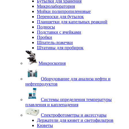
Бутылки для хранения
Микролаборатория
Мойки полипропиленовые
Переноски для бутылок
Планшетки для капельных реакций
Подносы
Подставки с ячейками
Пробки
Шпатель-ложечки
Штативы для пробирок
Микроскопия
Оборудование для анализа нефти и
нефтепродуктов
Системы определения температуры
плавления и каплепадения
Спектрофотометры и аксессуары
Держатели для кювет и светофильтров
Кюветы