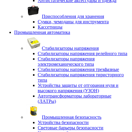
Антистатические аксессуары и одежда
Приспособления для хранения
Сумки, чемоданы для инструмента
Кассетницы
Промышленная автоматика
Стабилизаторы напряжения
Стабилизаторы напряжения релейного типа
Стабилизаторы напряжения
электромеханического типа
Стабилизаторы напряжения трехфазные
Стабилизаторы напряжения тиристорного
типа
Устройства защиты от отгорания нуля и
высокого напряжения (УЗОН)
Автотрансформаторы лабораторные
(ЛАТРы)
Промышленная безопасность
Устройства безопасности
Световые барьеры безопасности