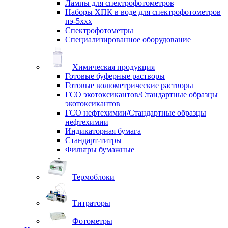
Лампы для спектрофотометров
Наборы ХПК в воде для спектрофотометров
пэ-5ххх
Спектрофотометры
Специализированное оборудование
Химическая продукция
Готовые буферные растворы
Готовые волюметрические растворы
ГСО экотоксикантов/Стандартные образцы
экотоксикантов
ГСО нефтехимии/Стандартные образцы
нефтехимии
Индикаторная бумага
Стандарт-титры
Фильтры бумажные
Термоблоки
Титраторы
Фотометры