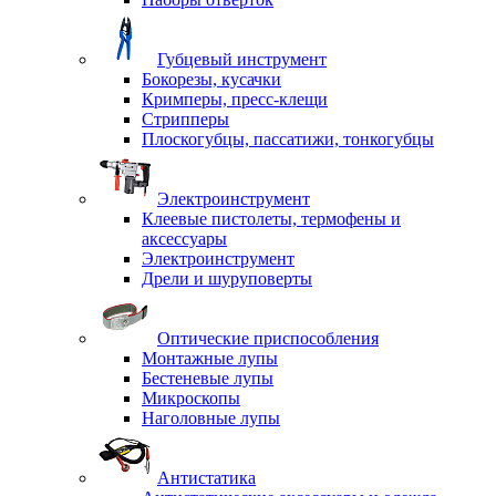
Губцевый инструмент
Бокорезы, кусачки
Кримперы, пресс-клещи
Стрипперы
Плоскогубцы, пассатижи, тонкогубцы
Электроинструмент
Клеевые пистолеты, термофены и
аксессуары
Электроинструмент
Дрели и шуруповерты
Оптические приспособления
Монтажные лупы
Бестеневые лупы
Микроскопы
Наголовные лупы
Антистатика