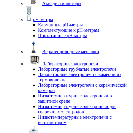
Аквадистилляторы
pH-метры
Карманные pH-метры
Комплектующие к pH-метрам
Портативные pH-метры
Верхнеприводные мешалки
Лабораторные электропечи
Лабораторные трубчатые электропечи
Лабораторные электропечи с камерой из
термоволокна
Лабораторные электропечи с керамической
камерой
Низкотемпературные электропечи в
защитной среде
Низкотемпературные электропечи для
cварочных электродов
Низкотемпературные электропечи с
вентилятором