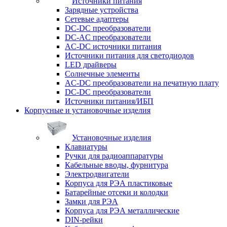
Источники питания
Зарядные устройства
Сетевые адаптеры
DC-DC преобразователи
DC-AC преобразователи
AC-DC источники питания
Источники питания для светодиодов
LED драйверы
Солнечные элементы
AC-DC преобразователи на печатную плату
DC-DC преобразователи
Источники питания/ИБП
Корпусные и установочные изделия
Установочные изделия
Клавиатуры
Ручки для радиоаппаратуры
Кабельные вводы, фурнитура
Электродвигатели
Корпуса для РЭА пластиковые
Батарейные отсеки и колодки
Замки для РЭА
Корпуса для РЭА металлические
DIN-рейки