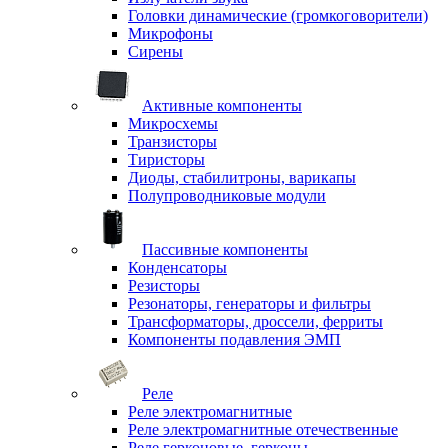
Головки динамические (громкоговорители)
Микрофоны
Сирены
Активные компоненты
Микросхемы
Транзисторы
Тиристоры
Диоды, стабилитроны, варикапы
Полупроводниковые модули
Пассивные компоненты
Конденсаторы
Резисторы
Резонаторы, генераторы и фильтры
Трансформаторы, дроссели, ферриты
Компоненты подавления ЭМП
Реле
Реле электромагнитные
Реле электромагнитные отечественные
Реле герконовые, герконы