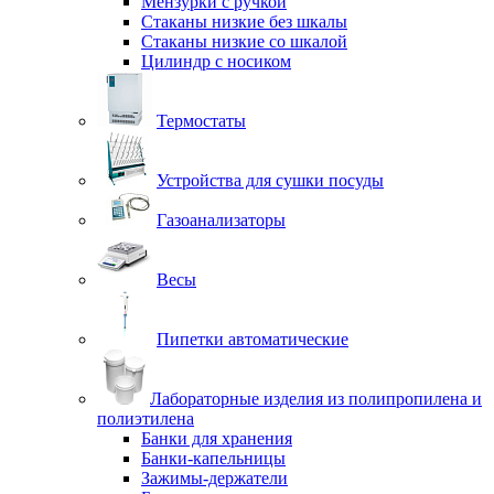
Мензурки с ручкой
Стаканы низкие без шкалы
Стаканы низкие со шкалой
Цилиндр с носиком
Термостаты
Устройства для сушки посуды
Газоанализаторы
Весы
Пипетки автоматические
Лабораторные изделия из полипропилена и
полиэтилена
Банки для хранения
Банки-капельницы
Зажимы-держатели