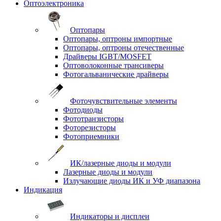
Оптоэлектроника
Оптопары
Оптопары, оптроны импортные
Оптопары, оптроны отечественные
Драйверы IGBT/MOSFET
Оптоволоконные трансиверы
Фотогальванические драйверы
Фоточувствительные элементы
Фотодиоды
Фототранзисторы
Фоторезисторы
Фотоприемники
ИК/лазерные диоды и модули
Лазерные диоды и модули
Излучающие диоды ИК и УФ диапазона
Индикация
Индикаторы и дисплеи