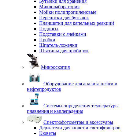
Бутылки для хранения
Микролаборатория
Мойки полипропиленовые
Переноски для бутылок
Планшетки для капельных реакций
Подносы
Подставки с ячейками
Пробки
Шпатель-ложечки
Штативы для пробирок
Микроскопия
Оборудование для анализа нефти и
нефтепродуктов
Системы определения температуры
плавления и каплепадения
Спектрофотометры и аксессуары
Держатели для кювет и светофильтров
Кюветы