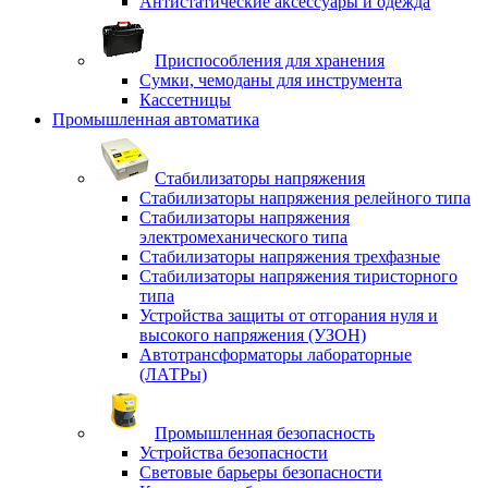
Антистатические аксессуары и одежда
Приспособления для хранения
Сумки, чемоданы для инструмента
Кассетницы
Промышленная автоматика
Стабилизаторы напряжения
Стабилизаторы напряжения релейного типа
Стабилизаторы напряжения
электромеханического типа
Стабилизаторы напряжения трехфазные
Стабилизаторы напряжения тиристорного
типа
Устройства защиты от отгорания нуля и
высокого напряжения (УЗОН)
Автотрансформаторы лабораторные
(ЛАТРы)
Промышленная безопасность
Устройства безопасности
Световые барьеры безопасности