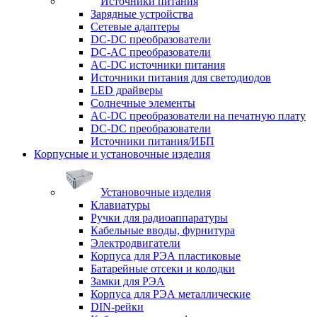
Источники питания
Зарядные устройства
Сетевые адаптеры
DC-DC преобразователи
DC-AC преобразователи
AC-DC источники питания
Источники питания для светодиодов
LED драйверы
Солнечные элементы
AC-DC преобразователи на печатную плату
DC-DC преобразователи
Источники питания/ИБП
Корпусные и установочные изделия
Установочные изделия
Клавиатуры
Ручки для радиоаппаратуры
Кабельные вводы, фурнитура
Электродвигатели
Корпуса для РЭА пластиковые
Батарейные отсеки и колодки
Замки для РЭА
Корпуса для РЭА металлические
DIN-рейки