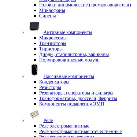
Головки динамические (громкоговорители)
Микрофоны
Сирены
Активные компоненты
Микросхемы
Транзисторы
Тиристоры
Диоды, стабилитроны, варикапы
Полупроводниковые модули
Пассивные компоненты
Конденсаторы
Резисторы
Резонаторы, генераторы и фильтры
Трансформаторы, дроссели, ферриты
Компоненты подавления ЭМП
Реле
Реле электромагнитные
Реле электромагнитные отечественные
Реле герконовые, герконы