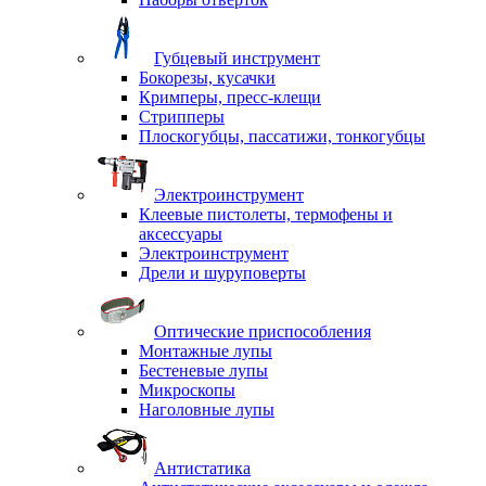
Губцевый инструмент
Бокорезы, кусачки
Кримперы, пресс-клещи
Стрипперы
Плоскогубцы, пассатижи, тонкогубцы
Электроинструмент
Клеевые пистолеты, термофены и
аксессуары
Электроинструмент
Дрели и шуруповерты
Оптические приспособления
Монтажные лупы
Бестеневые лупы
Микроскопы
Наголовные лупы
Антистатика