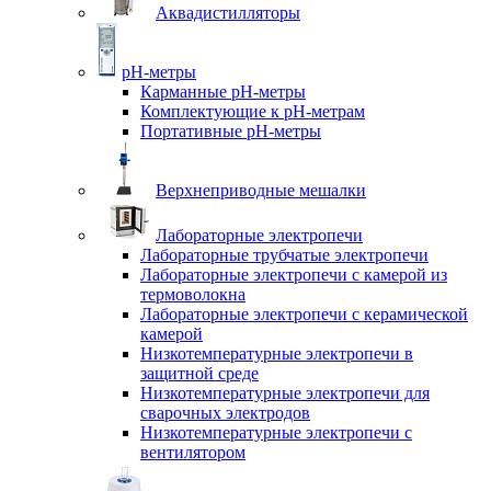
Аквадистилляторы
pH-метры
Карманные pH-метры
Комплектующие к pH-метрам
Портативные pH-метры
Верхнеприводные мешалки
Лабораторные электропечи
Лабораторные трубчатые электропечи
Лабораторные электропечи с камерой из
термоволокна
Лабораторные электропечи с керамической
камерой
Низкотемпературные электропечи в
защитной среде
Низкотемпературные электропечи для
cварочных электродов
Низкотемпературные электропечи с
вентилятором