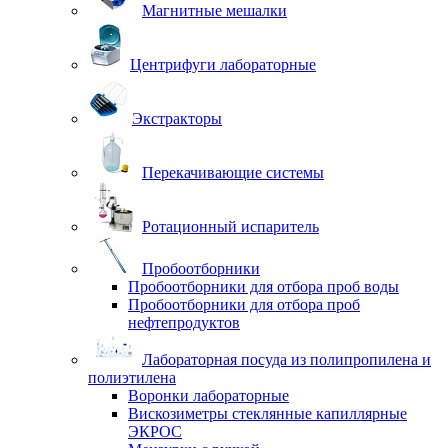
Магнитные мешалки
Центрифуги лабораторные
Экстракторы
Перекачивающие системы
Ротационный испаритель
Пробоотборники
Пробоотборники для отбора проб воды
Пробоотборники для отбора проб
нефтепродуктов
Лабораторная посуда из полипропилена и
полиэтилена
Воронки лабораторные
Вискозиметры стеклянные капиллярные
ЭКРОС