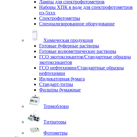
Лампы для спектрофотометров
Наборы ХПК в воде для спектрофотометров
пэ-5ххх
Спектрофотометры
Специализированное оборудование
Химическая продукция
Готовые буферные растворы
Готовые волюметрические растворы
ГСО экотоксикантов/Стандартные образцы
экотоксикантов
ГСО нефтехимии/Стандартные образцы
нефтехимии
Индикаторная бумага
Стандарт-титры
Фильтры бумажные
Термоблоки
Титраторы
Фотометры