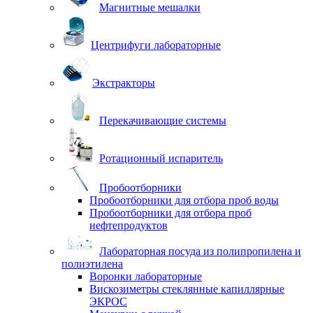
Магнитные мешалки
Центрифуги лабораторные
Экстракторы
Перекачивающие системы
Ротационный испаритель
Пробоотборники
Пробоотборники для отбора проб воды
Пробоотборники для отбора проб
нефтепродуктов
Лабораторная посуда из полипропилена и
полиэтилена
Воронки лабораторные
Вискозиметры стеклянные капиллярные
ЭКРОС