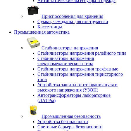
Антистатические аксессуары и одежда
Приспособления для хранения
Сумки, чемоданы для инструмента
Кассетницы
Промышленная автоматика
Стабилизаторы напряжения
Стабилизаторы напряжения релейного типа
Стабилизаторы напряжения
электромеханического типа
Стабилизаторы напряжения трехфазные
Стабилизаторы напряжения тиристорного
типа
Устройства защиты от отгорания нуля и
высокого напряжения (УЗОН)
Автотрансформаторы лабораторные
(ЛАТРы)
Промышленная безопасность
Устройства безопасности
Световые барьеры безопасности