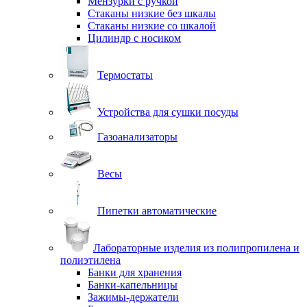
Мензурки с ручкой
Стаканы низкие без шкалы
Стаканы низкие со шкалой
Цилиндр с носиком
Термостаты
Устройства для сушки посуды
Газоанализаторы
Весы
Пипетки автоматические
Лабораторные изделия из полипропилена и
полиэтилена
Банки для хранения
Банки-капельницы
Зажимы-держатели