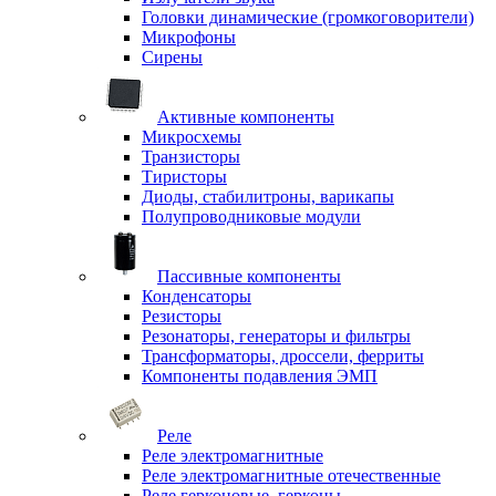
Головки динамические (громкоговорители)
Микрофоны
Сирены
Активные компоненты
Микросхемы
Транзисторы
Тиристоры
Диоды, стабилитроны, варикапы
Полупроводниковые модули
Пассивные компоненты
Конденсаторы
Резисторы
Резонаторы, генераторы и фильтры
Трансформаторы, дроссели, ферриты
Компоненты подавления ЭМП
Реле
Реле электромагнитные
Реле электромагнитные отечественные
Реле герконовые, герконы