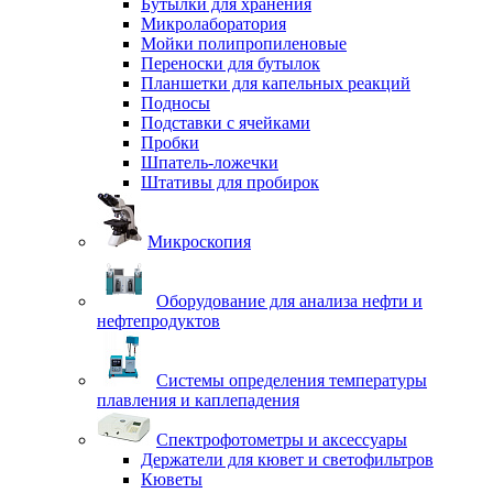
Бутылки для хранения
Микролаборатория
Мойки полипропиленовые
Переноски для бутылок
Планшетки для капельных реакций
Подносы
Подставки с ячейками
Пробки
Шпатель-ложечки
Штативы для пробирок
Микроскопия
Оборудование для анализа нефти и
нефтепродуктов
Системы определения температуры
плавления и каплепадения
Спектрофотометры и аксессуары
Держатели для кювет и светофильтров
Кюветы