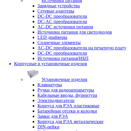
Источники питания
Зарядные устройства
Сетевые адаптеры
DC-DC преобразователи
DC-AC преобразователи
AC-DC источники питания
Источники питания для светодиодов
LED драйверы
Солнечные элементы
AC-DC преобразователи на печатную плату
DC-DC преобразователи
Источники питания/ИБП
Корпусные и установочные изделия
Установочные изделия
Клавиатуры
Ручки для радиоаппаратуры
Кабельные вводы, фурнитура
Электродвигатели
Корпуса для РЭА пластиковые
Батарейные отсеки и колодки
Замки для РЭА
Корпуса для РЭА металлические
DIN-рейки