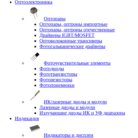
Оптоэлектроника
Оптопары
Оптопары, оптроны импортные
Оптопары, оптроны отечественные
Драйверы IGBT/MOSFET
Оптоволоконные трансиверы
Фотогальванические драйверы
Фоточувствительные элементы
Фотодиоды
Фототранзисторы
Фоторезисторы
Фотоприемники
ИК/лазерные диоды и модули
Лазерные диоды и модули
Излучающие диоды ИК и УФ диапазона
Индикация
Индикаторы и дисплеи