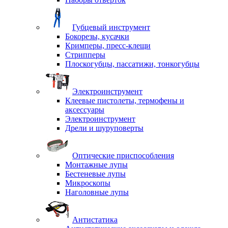
Губцевый инструмент
Бокорезы, кусачки
Кримперы, пресс-клещи
Стрипперы
Плоскогубцы, пассатижи, тонкогубцы
Электроинструмент
Клеевые пистолеты, термофены и
аксессуары
Электроинструмент
Дрели и шуруповерты
Оптические приспособления
Монтажные лупы
Бестеневые лупы
Микроскопы
Наголовные лупы
Антистатика