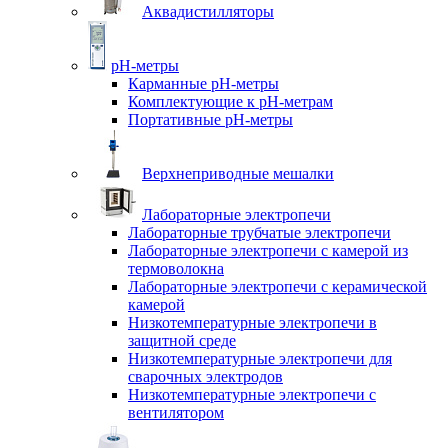
Аквадистилляторы
pH-метры
Карманные pH-метры
Комплектующие к pH-метрам
Портативные pH-метры
Верхнеприводные мешалки
Лабораторные электропечи
Лабораторные трубчатые электропечи
Лабораторные электропечи с камерой из
термоволокна
Лабораторные электропечи с керамической
камерой
Низкотемпературные электропечи в
защитной среде
Низкотемпературные электропечи для
cварочных электродов
Низкотемпературные электропечи с
вентилятором