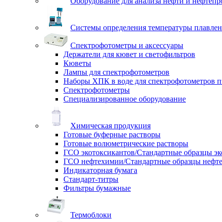
Оборудование для анализа нефти и нефтепр
Системы определения температуры плавлен
Спектрофотометры и аксессуары
Держатели для кювет и светофильтров
Кюветы
Лампы для спектрофотометров
Наборы ХПК в воде для спектрофотометров п
Спектрофотометры
Специализированное оборудование
Химическая продукция
Готовые буферные растворы
Готовые волюметрические растворы
ГСО экотоксикантов/Стандартные образцы эк
ГСО нефтехимии/Стандартные образцы нефт
Индикаторная бумага
Стандарт-титры
Фильтры бумажные
Термоблоки