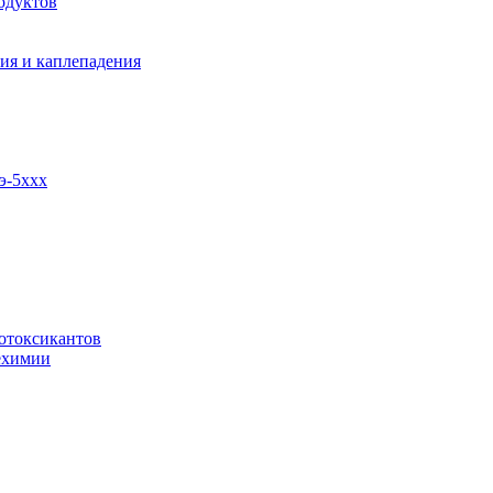
одуктов
ия и каплепадения
э-5ххх
отоксикантов
ехимии