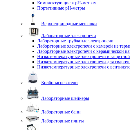
Комплектующие к pH-метрам
Портативные pH-метры
Верхнеприводные мешалки
Лабораторные электропечи
Лабораторные трубчатые электропечи
Лабораторные электропечи с камерой из терм
Лабораторные электропечи с керамической к
Низкотемпературные электропечи в защитной
Низкотемпературные электропечи для cвароч
Низкотемпературные электропечи с вентилят
Колбонагреватели
Лабораторные шейкеры
Лабораторные бани
Лабораторные плиты