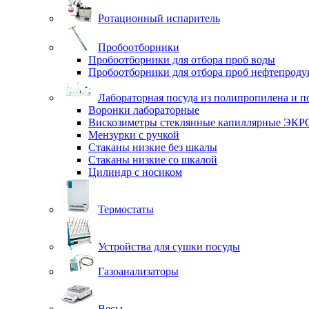
Ротационный испаритель
Пробоотборники
Пробоотборники для отбора проб воды
Пробоотборники для отбора проб нефтепроду
Лабораторная посуда из полипропилена и п
Воронки лабораторные
Вискозиметры стеклянные капиллярные ЭК
Мензурки с ручкой
Стаканы низкие без шкалы
Стаканы низкие со шкалой
Цилиндр с носиком
Термостаты
Устройства для сушки посуды
Газоанализаторы
Весы