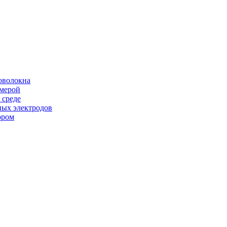
оволокна
амерой
 среде
ных электродов
ором