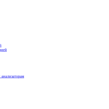
й
цией
 анализаторам