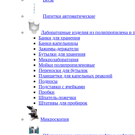
Пипетки автоматические
Лабораторные изделия из полипропилена и 
Банки для хранения
Банки-капельницы
Зажимы-держатели
Бутылки для хранения
Микролаборатория
Мойки полипропиленовые
Переноски для бутылок
Планшетки для капельных реакций
Подносы
Подставки с ячейками
Пробки
Шпатель-ложечки
Штативы для пробирок
Микроскопия