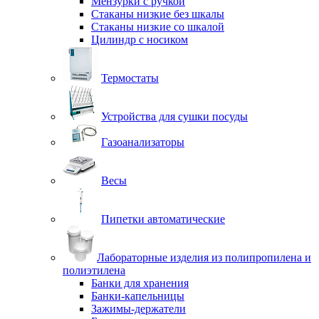
Мензурки с ручкой
Стаканы низкие без шкалы
Стаканы низкие со шкалой
Цилиндр с носиком
Термостаты
Устройства для сушки посуды
Газоанализаторы
Весы
Пипетки автоматические
Лабораторные изделия из полипропилена и
полиэтилена
Банки для хранения
Банки-капельницы
Зажимы-держатели