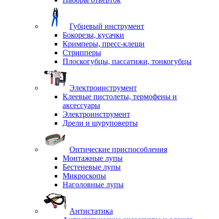
Губцевый инструмент
Бокорезы, кусачки
Кримперы, пресс-клещи
Стрипперы
Плоскогубцы, пассатижи, тонкогубцы
Электроинструмент
Клеевые пистолеты, термофены и
аксессуары
Электроинструмент
Дрели и шуруповерты
Оптические приспособления
Монтажные лупы
Бестеневые лупы
Микроскопы
Наголовные лупы
Антистатика