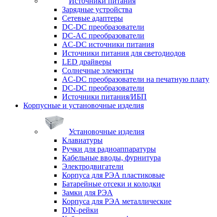
Источники питания
Зарядные устройства
Сетевые адаптеры
DC-DC преобразователи
DC-AC преобразователи
AC-DC источники питания
Источники питания для светодиодов
LED драйверы
Солнечные элементы
AC-DC преобразователи на печатную плату
DC-DC преобразователи
Источники питания/ИБП
Корпусные и установочные изделия
Установочные изделия
Клавиатуры
Ручки для радиоаппаратуры
Кабельные вводы, фурнитура
Электродвигатели
Корпуса для РЭА пластиковые
Батарейные отсеки и колодки
Замки для РЭА
Корпуса для РЭА металлические
DIN-рейки