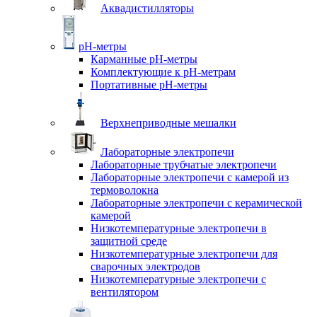
Аквадистилляторы
pH-метры
Карманные pH-метры
Комплектующие к pH-метрам
Портативные pH-метры
Верхнеприводные мешалки
Лабораторные электропечи
Лабораторные трубчатые электропечи
Лабораторные электропечи с камерой из
термоволокна
Лабораторные электропечи с керамической
камерой
Низкотемпературные электропечи в
защитной среде
Низкотемпературные электропечи для
cварочных электродов
Низкотемпературные электропечи с
вентилятором