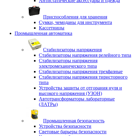
Антистатические аксессуары и одежда
Приспособления для хранения
Сумки, чемоданы для инструмента
Кассетницы
Промышленная автоматика
Стабилизаторы напряжения
Стабилизаторы напряжения релейного типа
Стабилизаторы напряжения
электромеханического типа
Стабилизаторы напряжения трехфазные
Стабилизаторы напряжения тиристорного
типа
Устройства защиты от отгорания нуля и
высокого напряжения (УЗОН)
Автотрансформаторы лабораторные
(ЛАТРы)
Промышленная безопасность
Устройства безопасности
Световые барьеры безопасности