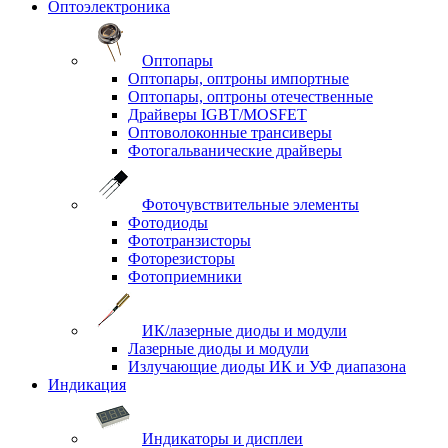
Оптоэлектроника
Оптопары
Оптопары, оптроны импортные
Оптопары, оптроны отечественные
Драйверы IGBT/MOSFET
Оптоволоконные трансиверы
Фотогальванические драйверы
Фоточувствительные элементы
Фотодиоды
Фототранзисторы
Фоторезисторы
Фотоприемники
ИК/лазерные диоды и модули
Лазерные диоды и модули
Излучающие диоды ИК и УФ диапазона
Индикация
Индикаторы и дисплеи