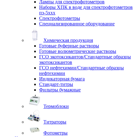
Лампы для спектрофотометров
Наборы ХПК в воде для спектрофотометров
пэ-5ххх
Спектрофотометры
Специализированное оборудование
Химическая продукция
Готовые буферные растворы
Готовые волюметрические растворы
ГСО экотоксикантов/Стандартные образцы
экотоксикантов
ГСО нефтехимии/Стандартные образцы
нефтехимии
Индикаторная бумага
Стандарт-титры
Фильтры бумажные
Термоблоки
Титраторы
Фотометры