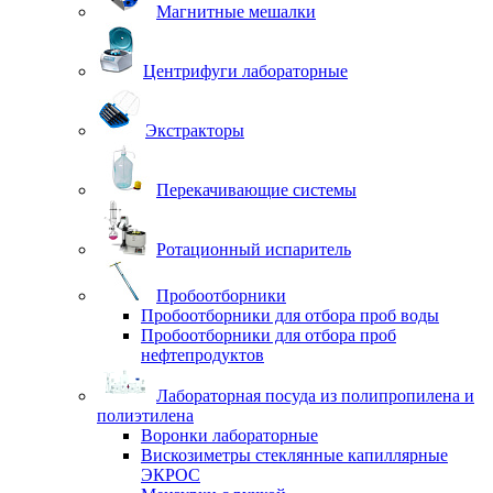
Магнитные мешалки
Центрифуги лабораторные
Экстракторы
Перекачивающие системы
Ротационный испаритель
Пробоотборники
Пробоотборники для отбора проб воды
Пробоотборники для отбора проб
нефтепродуктов
Лабораторная посуда из полипропилена и
полиэтилена
Воронки лабораторные
Вискозиметры стеклянные капиллярные
ЭКРОС