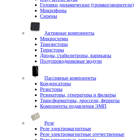
Головки динамические (громкоговорители)
Микрофоны
Сирены
Активные компоненты
Микросхемы
Транзисторы
Тиристоры
Диоды, стабилитроны, варикапы
Полупроводниковые модули
Пассивные компоненты
Конденсаторы
Резисторы
Резонаторы, генераторы и фильтры
Трансформаторы, дроссели, ферриты
Компоненты подавления ЭМП
Реле
Реле электромагнитные
Реле электромагнитные отечественные
Реле герконовые, герконы