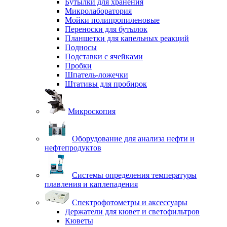
Бутылки для хранения
Микролаборатория
Мойки полипропиленовые
Переноски для бутылок
Планшетки для капельных реакций
Подносы
Подставки с ячейками
Пробки
Шпатель-ложечки
Штативы для пробирок
Микроскопия
Оборудование для анализа нефти и
нефтепродуктов
Системы определения температуры
плавления и каплепадения
Спектрофотометры и аксессуары
Держатели для кювет и светофильтров
Кюветы