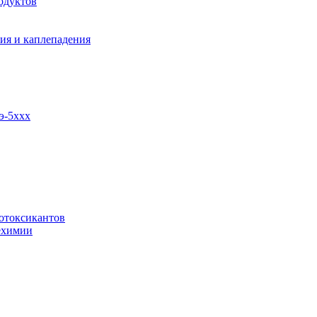
одуктов
ия и каплепадения
э-5ххх
отоксикантов
ехимии