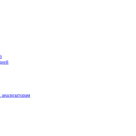
й
цией
 анализаторам