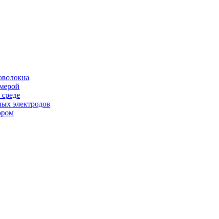
оволокна
амерой
 среде
ных электродов
ором