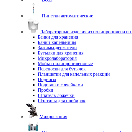
Пипетки автоматические
Лабораторные изделия из полипропилена и 
Банки для хранения
Банки-капельницы
Зажимы-держатели
Бутылки для хранения
Микролаборатория
Мойки полипропиленовые
Переноски для бутылок
Планшетки для капельных реакций
Подносы
Подставки с ячейками
Пробки
Шпатель-ложечки
Штативы для пробирок
Микроскопия