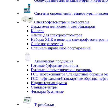
Оборудование для анализа нефти и нефтепр
Системы определения температуры плавлен
Спектрофотометры и аксессуары
Держатели для кювет и светофильтров
Кюветы
Лампы для спектрофотометров
Наборы ХПК в воде для спектрофотометров п
Спектрофотометры
Специализированное оборудование
Химическая продукция
Готовые буферные растворы
Готовые волюметрические растворы
ГСО экотоксикантов/Стандартные образцы эк
ГСО нефтехимии/Стандартные образцы нефт
Индикаторная бумага
Стандарт-титры
Фильтры бумажные
Термоблоки