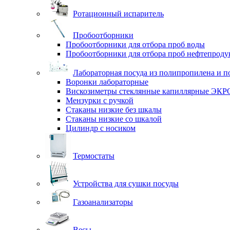
Ротационный испаритель
Пробоотборники
Пробоотборники для отбора проб воды
Пробоотборники для отбора проб нефтепроду
Лабораторная посуда из полипропилена и п
Воронки лабораторные
Вискозиметры стеклянные капиллярные ЭК
Мензурки с ручкой
Стаканы низкие без шкалы
Стаканы низкие со шкалой
Цилиндр с носиком
Термостаты
Устройства для сушки посуды
Газоанализаторы
Весы