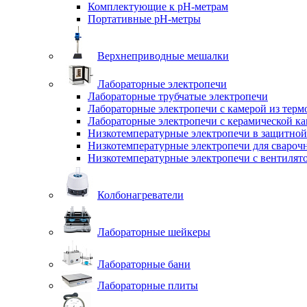
Комплектующие к pH-метрам
Портативные pH-метры
Верхнеприводные мешалки
Лабораторные электропечи
Лабораторные трубчатые электропечи
Лабораторные электропечи с камерой из терм
Лабораторные электропечи с керамической к
Низкотемпературные электропечи в защитной
Низкотемпературные электропечи для cвароч
Низкотемпературные электропечи с вентилят
Колбонагреватели
Лабораторные шейкеры
Лабораторные бани
Лабораторные плиты