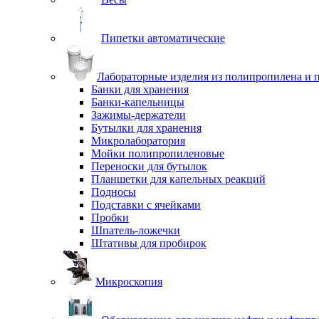
Пипетки автоматические
Лабораторные изделия из полипропилена и 
Банки для хранения
Банки-капельницы
Зажимы-держатели
Бутылки для хранения
Микролаборатория
Мойки полипропиленовые
Переноски для бутылок
Планшетки для капельных реакций
Подносы
Подставки с ячейками
Пробки
Шпатель-ложечки
Штативы для пробирок
Микроскопия