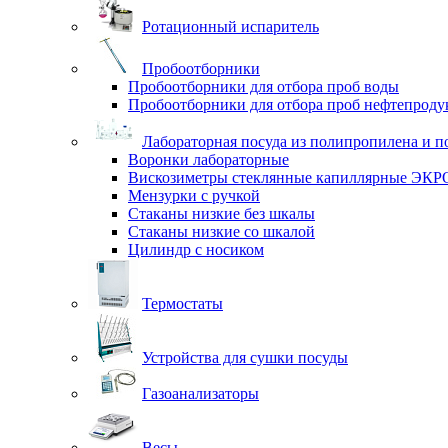
Ротационный испаритель
Пробоотборники
Пробоотборники для отбора проб воды
Пробоотборники для отбора проб нефтепроду
Лабораторная посуда из полипропилена и п
Воронки лабораторные
Вискозиметры стеклянные капиллярные ЭК
Мензурки с ручкой
Стаканы низкие без шкалы
Стаканы низкие со шкалой
Цилиндр с носиком
Термостаты
Устройства для сушки посуды
Газоанализаторы
Весы