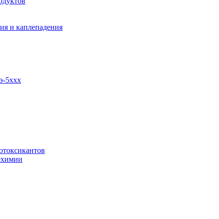
одуктов
ия и каплепадения
э-5ххх
отоксикантов
ехимии