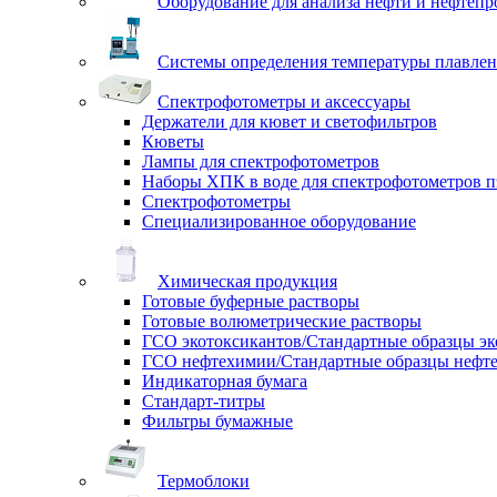
Оборудование для анализа нефти и нефтепр
Системы определения температуры плавлен
Спектрофотометры и аксессуары
Держатели для кювет и светофильтров
Кюветы
Лампы для спектрофотометров
Наборы ХПК в воде для спектрофотометров п
Спектрофотометры
Специализированное оборудование
Химическая продукция
Готовые буферные растворы
Готовые волюметрические растворы
ГСО экотоксикантов/Стандартные образцы эк
ГСО нефтехимии/Стандартные образцы нефт
Индикаторная бумага
Стандарт-титры
Фильтры бумажные
Термоблоки