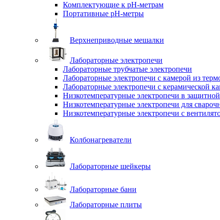
Комплектующие к pH-метрам
Портативные pH-метры
Верхнеприводные мешалки
Лабораторные электропечи
Лабораторные трубчатые электропечи
Лабораторные электропечи с камерой из терм
Лабораторные электропечи с керамической к
Низкотемпературные электропечи в защитной
Низкотемпературные электропечи для cвароч
Низкотемпературные электропечи с вентилят
Колбонагреватели
Лабораторные шейкеры
Лабораторные бани
Лабораторные плиты