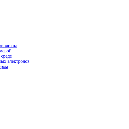
оволокна
амерой
 среде
ных электродов
ором