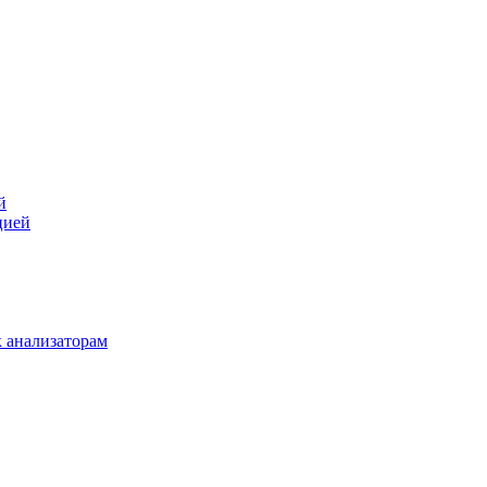
й
цией
 анализаторам