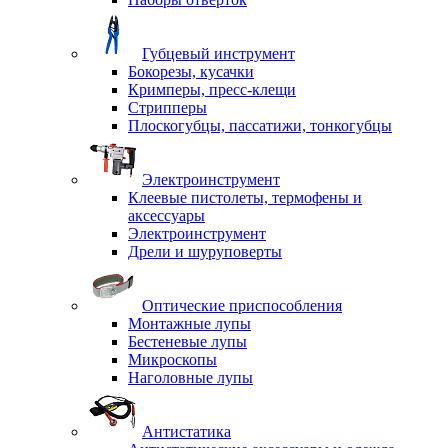
Губцевый инструмент
Бокорезы, кусачки
Кримперы, пресс-клещи
Стрипперы
Плоскогубцы, пассатижи, тонкогубцы
Электроинструмент
Клеевые пистолеты, термофены и
аксессуары
Электроинструмент
Дрели и шуруповерты
Оптические приспособления
Монтажные лупы
Бестеневые лупы
Микроскопы
Наголовные лупы
Антистатика