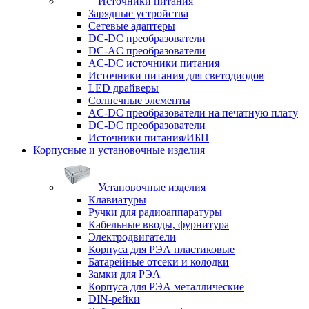
Источники питания
Зарядные устройства
Сетевые адаптеры
DC-DC преобразователи
DC-AC преобразователи
AC-DC источники питания
Источники питания для светодиодов
LED драйверы
Солнечные элементы
AC-DC преобразователи на печатную плату
DC-DC преобразователи
Источники питания/ИБП
Корпусные и установочные изделия
Установочные изделия
Клавиатуры
Ручки для радиоаппаратуры
Кабельные вводы, фурнитура
Электродвигатели
Корпуса для РЭА пластиковые
Батарейные отсеки и колодки
Замки для РЭА
Корпуса для РЭА металлические
DIN-рейки