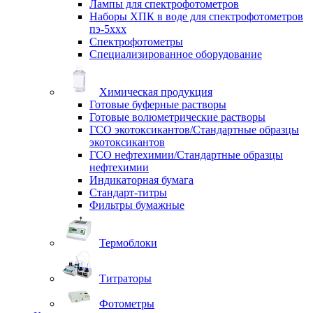
Лампы для спектрофотометров
Наборы ХПК в воде для спектрофотометров
пэ-5ххх
Спектрофотометры
Специализированное оборудование
Химическая продукция
Готовые буферные растворы
Готовые волюметрические растворы
ГСО экотоксикантов/Стандартные образцы
экотоксикантов
ГСО нефтехимии/Стандартные образцы
нефтехимии
Индикаторная бумага
Стандарт-титры
Фильтры бумажные
Термоблоки
Титраторы
Фотометры