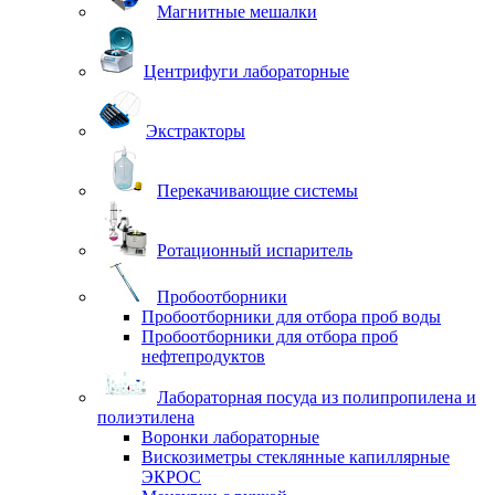
Магнитные мешалки
Центрифуги лабораторные
Экстракторы
Перекачивающие системы
Ротационный испаритель
Пробоотборники
Пробоотборники для отбора проб воды
Пробоотборники для отбора проб
нефтепродуктов
Лабораторная посуда из полипропилена и
полиэтилена
Воронки лабораторные
Вискозиметры стеклянные капиллярные
ЭКРОС