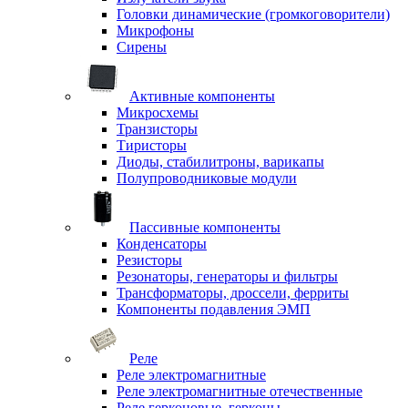
Головки динамические (громкоговорители)
Микрофоны
Сирены
Активные компоненты
Микросхемы
Транзисторы
Тиристоры
Диоды, стабилитроны, варикапы
Полупроводниковые модули
Пассивные компоненты
Конденсаторы
Резисторы
Резонаторы, генераторы и фильтры
Трансформаторы, дроссели, ферриты
Компоненты подавления ЭМП
Реле
Реле электромагнитные
Реле электромагнитные отечественные
Реле герконовые, герконы