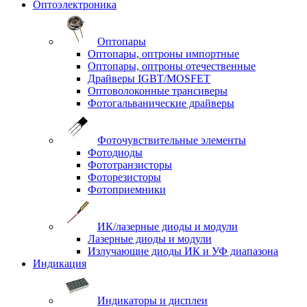
Оптоэлектроника
Оптопары
Оптопары, оптроны импортные
Оптопары, оптроны отечественные
Драйверы IGBT/MOSFET
Оптоволоконные трансиверы
Фотогальванические драйверы
Фоточувствительные элементы
Фотодиоды
Фототранзисторы
Фоторезисторы
Фотоприемники
ИК/лазерные диоды и модули
Лазерные диоды и модули
Излучающие диоды ИК и УФ диапазона
Индикация
Индикаторы и дисплеи