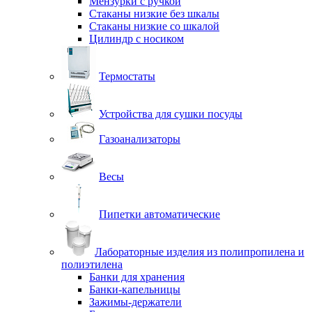
Мензурки с ручкой
Стаканы низкие без шкалы
Стаканы низкие со шкалой
Цилиндр с носиком
Термостаты
Устройства для сушки посуды
Газоанализаторы
Весы
Пипетки автоматические
Лабораторные изделия из полипропилена и
полиэтилена
Банки для хранения
Банки-капельницы
Зажимы-держатели