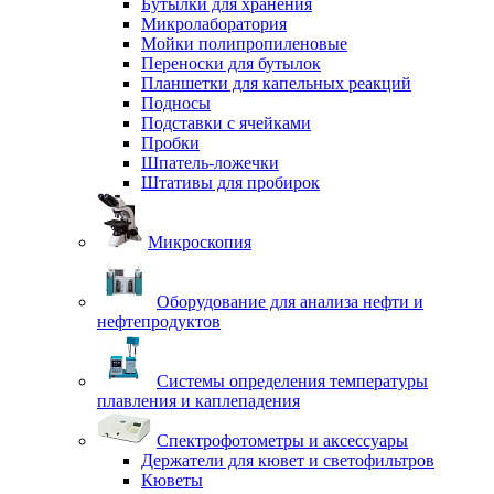
Бутылки для хранения
Микролаборатория
Мойки полипропиленовые
Переноски для бутылок
Планшетки для капельных реакций
Подносы
Подставки с ячейками
Пробки
Шпатель-ложечки
Штативы для пробирок
Микроскопия
Оборудование для анализа нефти и
нефтепродуктов
Системы определения температуры
плавления и каплепадения
Спектрофотометры и аксессуары
Держатели для кювет и светофильтров
Кюветы