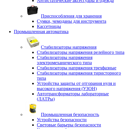
Антистатические аксессуары и одежда
Приспособления для хранения
Сумки, чемоданы для инструмента
Кассетницы
Промышленная автоматика
Стабилизаторы напряжения
Стабилизаторы напряжения релейного типа
Стабилизаторы напряжения
электромеханического типа
Стабилизаторы напряжения трехфазные
Стабилизаторы напряжения тиристорного
типа
Устройства защиты от отгорания нуля и
высокого напряжения (УЗОН)
Автотрансформаторы лабораторные
(ЛАТРы)
Промышленная безопасность
Устройства безопасности
Световые барьеры безопасности