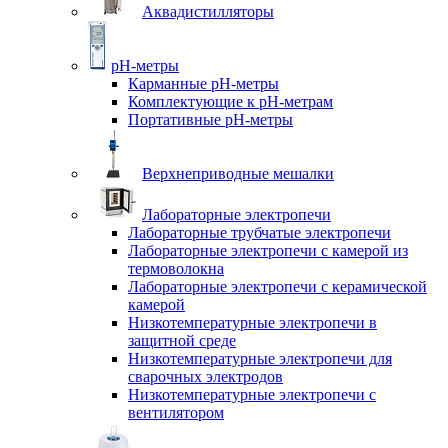
Аквадистилляторы
pH-метры
Карманные pH-метры
Комплектующие к pH-метрам
Портативные pH-метры
Верхнеприводные мешалки
Лабораторные электропечи
Лабораторные трубчатые электропечи
Лабораторные электропечи с камерой из
термоволокна
Лабораторные электропечи с керамической
камерой
Низкотемпературные электропечи в
защитной среде
Низкотемпературные электропечи для
cварочных электродов
Низкотемпературные электропечи с
вентилятором