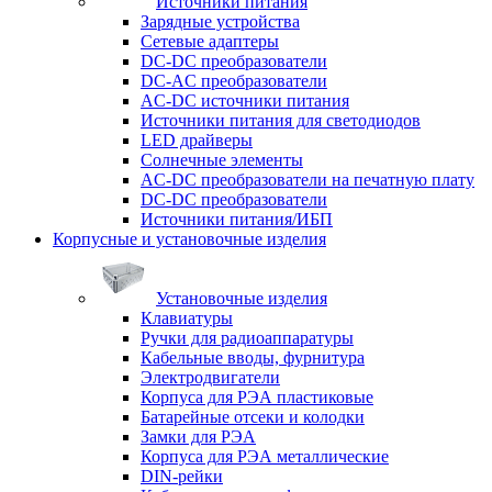
Источники питания
Зарядные устройства
Сетевые адаптеры
DC-DC преобразователи
DC-AC преобразователи
AC-DC источники питания
Источники питания для светодиодов
LED драйверы
Солнечные элементы
AC-DC преобразователи на печатную плату
DC-DC преобразователи
Источники питания/ИБП
Корпусные и установочные изделия
Установочные изделия
Клавиатуры
Ручки для радиоаппаратуры
Кабельные вводы, фурнитура
Электродвигатели
Корпуса для РЭА пластиковые
Батарейные отсеки и колодки
Замки для РЭА
Корпуса для РЭА металлические
DIN-рейки