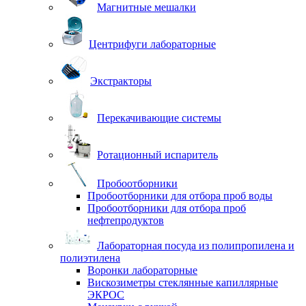
Магнитные мешалки
Центрифуги лабораторные
Экстракторы
Перекачивающие системы
Ротационный испаритель
Пробоотборники
Пробоотборники для отбора проб воды
Пробоотборники для отбора проб
нефтепродуктов
Лабораторная посуда из полипропилена и
полиэтилена
Воронки лабораторные
Вискозиметры стеклянные капиллярные
ЭКРОС