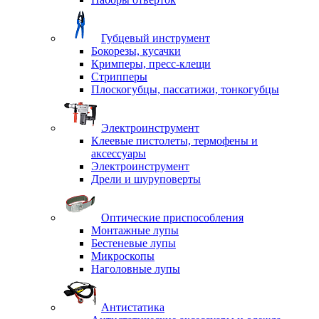
Губцевый инструмент
Бокорезы, кусачки
Кримперы, пресс-клещи
Стрипперы
Плоскогубцы, пассатижи, тонкогубцы
Электроинструмент
Клеевые пистолеты, термофены и
аксессуары
Электроинструмент
Дрели и шуруповерты
Оптические приспособления
Монтажные лупы
Бестеневые лупы
Микроскопы
Наголовные лупы
Антистатика