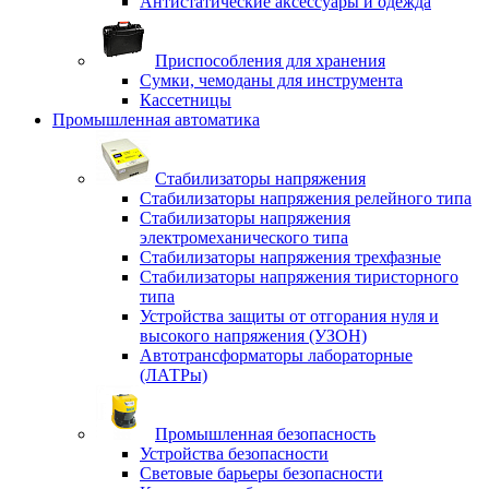
Антистатические аксессуары и одежда
Приспособления для хранения
Сумки, чемоданы для инструмента
Кассетницы
Промышленная автоматика
Стабилизаторы напряжения
Стабилизаторы напряжения релейного типа
Стабилизаторы напряжения
электромеханического типа
Стабилизаторы напряжения трехфазные
Стабилизаторы напряжения тиристорного
типа
Устройства защиты от отгорания нуля и
высокого напряжения (УЗОН)
Автотрансформаторы лабораторные
(ЛАТРы)
Промышленная безопасность
Устройства безопасности
Световые барьеры безопасности