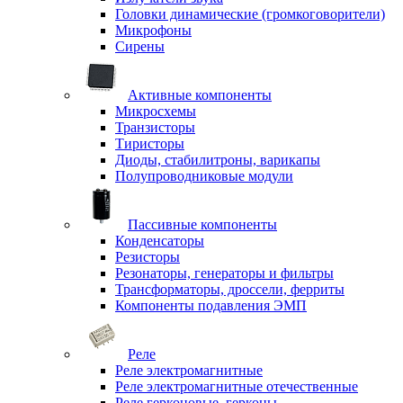
Головки динамические (громкоговорители)
Микрофоны
Сирены
Активные компоненты
Микросхемы
Транзисторы
Тиристоры
Диоды, стабилитроны, варикапы
Полупроводниковые модули
Пассивные компоненты
Конденсаторы
Резисторы
Резонаторы, генераторы и фильтры
Трансформаторы, дроссели, ферриты
Компоненты подавления ЭМП
Реле
Реле электромагнитные
Реле электромагнитные отечественные
Реле герконовые, герконы