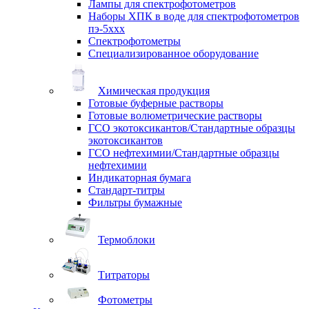
Лампы для спектрофотометров
Наборы ХПК в воде для спектрофотометров
пэ-5ххх
Спектрофотометры
Специализированное оборудование
Химическая продукция
Готовые буферные растворы
Готовые волюметрические растворы
ГСО экотоксикантов/Стандартные образцы
экотоксикантов
ГСО нефтехимии/Стандартные образцы
нефтехимии
Индикаторная бумага
Стандарт-титры
Фильтры бумажные
Термоблоки
Титраторы
Фотометры