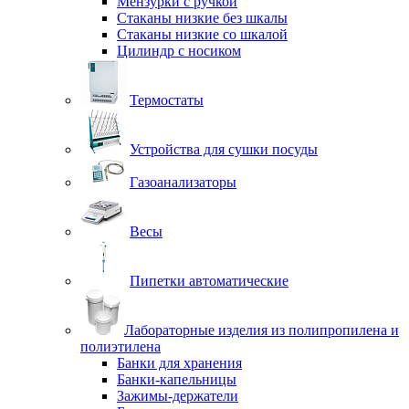
Мензурки с ручкой
Стаканы низкие без шкалы
Стаканы низкие со шкалой
Цилиндр с носиком
Термостаты
Устройства для сушки посуды
Газоанализаторы
Весы
Пипетки автоматические
Лабораторные изделия из полипропилена и
полиэтилена
Банки для хранения
Банки-капельницы
Зажимы-держатели