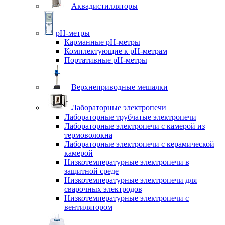
Аквадистилляторы
pH-метры
Карманные pH-метры
Комплектующие к pH-метрам
Портативные pH-метры
Верхнеприводные мешалки
Лабораторные электропечи
Лабораторные трубчатые электропечи
Лабораторные электропечи с камерой из
термоволокна
Лабораторные электропечи с керамической
камерой
Низкотемпературные электропечи в
защитной среде
Низкотемпературные электропечи для
cварочных электродов
Низкотемпературные электропечи с
вентилятором