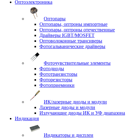
Оптоэлектроника
Оптопары
Оптопары, оптроны импортные
Оптопары, оптроны отечественные
Драйверы IGBT/MOSFET
Оптоволоконные трансиверы
Фотогальванические драйверы
Фоточувствительные элементы
Фотодиоды
Фототранзисторы
Фоторезисторы
Фотоприемники
ИК/лазерные диоды и модули
Лазерные диоды и модули
Излучающие диоды ИК и УФ диапазона
Индикация
Индикаторы и дисплеи