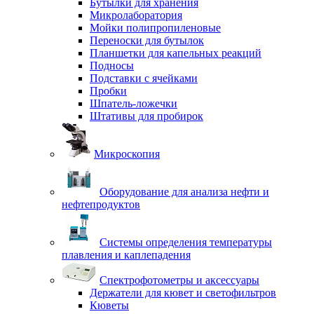
Бутылки для хранения
Микролаборатория
Мойки полипропиленовые
Переноски для бутылок
Планшетки для капельных реакций
Подносы
Подставки с ячейками
Пробки
Шпатель-ложечки
Штативы для пробирок
Микроскопия
Оборудование для анализа нефти и
нефтепродуктов
Системы определения температуры
плавления и каплепадения
Спектрофотометры и аксессуары
Держатели для кювет и светофильтров
Кюветы