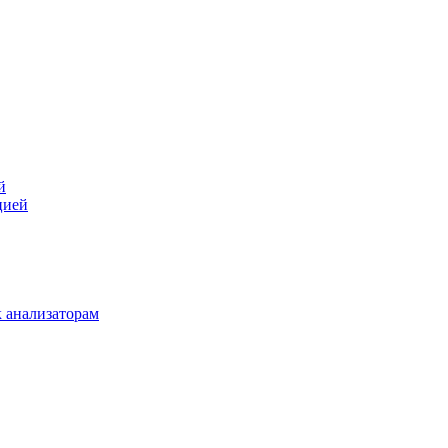
й
цией
 анализаторам