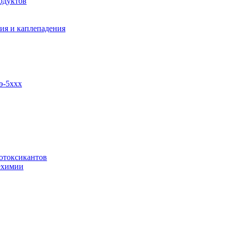
одуктов
ия и каплепадения
э-5ххх
отоксикантов
ехимии