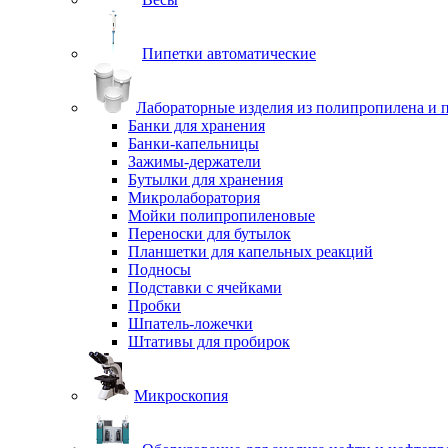
Пипетки автоматические
Лабораторные изделия из полипропилена и 
Банки для хранения
Банки-капельницы
Зажимы-держатели
Бутылки для хранения
Микролаборатория
Мойки полипропиленовые
Переноски для бутылок
Планшетки для капельных реакций
Подносы
Подставки с ячейками
Пробки
Шпатель-ложечки
Штативы для пробирок
Микроскопия