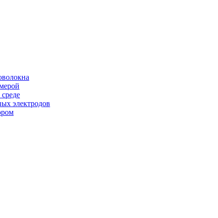
оволокна
амерой
 среде
ных электродов
ором