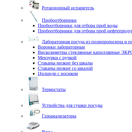
Ротационный испаритель
Пробоотборники
Пробоотборники для отбора проб воды
Пробоотборники для отбора проб нефтепроду
Лабораторная посуда из полипропилена и п
Воронки лабораторные
Вискозиметры стеклянные капиллярные ЭК
Мензурки с ручкой
Стаканы низкие без шкалы
Стаканы низкие со шкалой
Цилиндр с носиком
Термостаты
Устройства для сушки посуды
Газоанализаторы
Весы