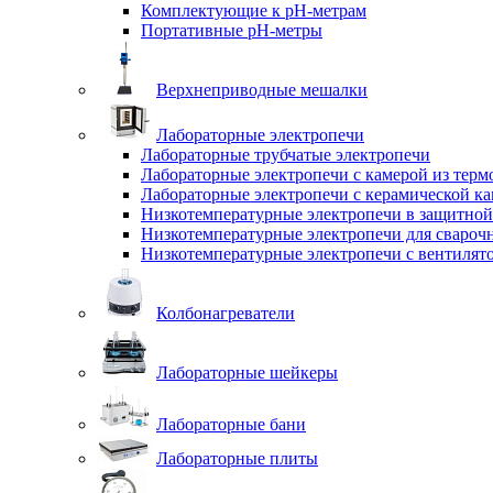
Комплектующие к pH-метрам
Портативные pH-метры
Верхнеприводные мешалки
Лабораторные электропечи
Лабораторные трубчатые электропечи
Лабораторные электропечи с камерой из терм
Лабораторные электропечи с керамической к
Низкотемпературные электропечи в защитной
Низкотемпературные электропечи для cвароч
Низкотемпературные электропечи с вентилят
Колбонагреватели
Лабораторные шейкеры
Лабораторные бани
Лабораторные плиты