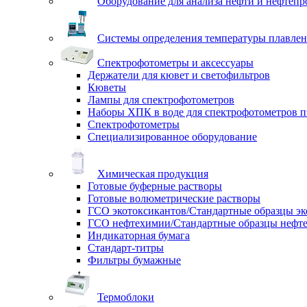
Оборудование для анализа нефти и нефтепр
Системы определения температуры плавлен
Спектрофотометры и аксессуары
Держатели для кювет и светофильтров
Кюветы
Лампы для спектрофотометров
Наборы ХПК в воде для спектрофотометров п
Спектрофотометры
Специализированное оборудование
Химическая продукция
Готовые буферные растворы
Готовые волюметрические растворы
ГСО экотоксикантов/Стандартные образцы эк
ГСО нефтехимии/Стандартные образцы нефт
Индикаторная бумага
Стандарт-титры
Фильтры бумажные
Термоблоки