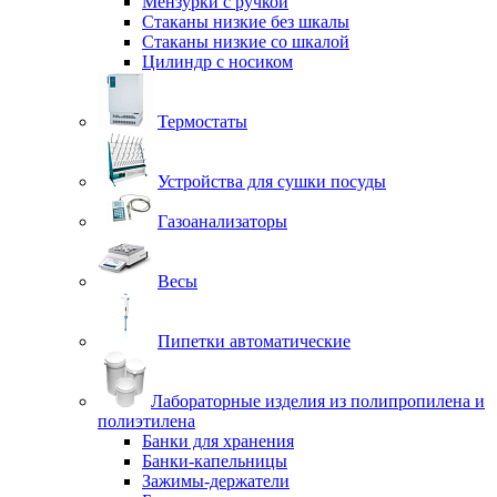
Мензурки с ручкой
Стаканы низкие без шкалы
Стаканы низкие со шкалой
Цилиндр с носиком
Термостаты
Устройства для сушки посуды
Газоанализаторы
Весы
Пипетки автоматические
Лабораторные изделия из полипропилена и
полиэтилена
Банки для хранения
Банки-капельницы
Зажимы-держатели