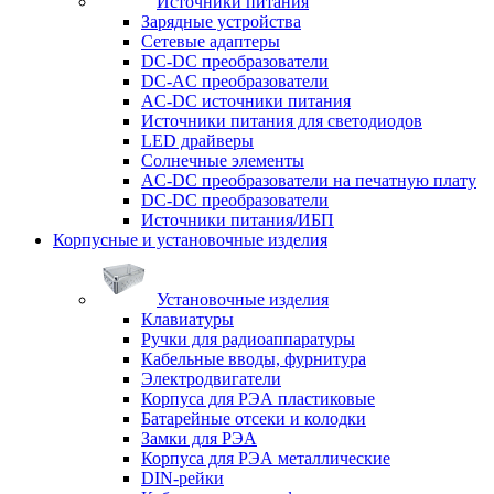
Источники питания
Зарядные устройства
Сетевые адаптеры
DC-DC преобразователи
DC-AC преобразователи
AC-DC источники питания
Источники питания для светодиодов
LED драйверы
Солнечные элементы
AC-DC преобразователи на печатную плату
DC-DC преобразователи
Источники питания/ИБП
Корпусные и установочные изделия
Установочные изделия
Клавиатуры
Ручки для радиоаппаратуры
Кабельные вводы, фурнитура
Электродвигатели
Корпуса для РЭА пластиковые
Батарейные отсеки и колодки
Замки для РЭА
Корпуса для РЭА металлические
DIN-рейки