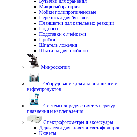
Бутылки для хранения
Микролаборатория
Мойки полипропиленовые
Переноски для бутылок
Планшетки для капельных реакций
Подносы
Подставки с ячейками
Пробки
Шпатель-ложечки
Штативы для пробирок
Микроскопия
Оборудование для анализа нефти и
нефтепродуктов
Системы определения температуры
плавления и каплепадения
Спектрофотометры и аксессуары
Держатели для кювет и светофильтров
Кюветы