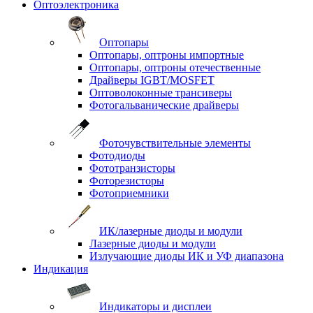
Оптоэлектроника
Оптопары
Оптопары, оптроны импортные
Оптопары, оптроны отечественные
Драйверы IGBT/MOSFET
Оптоволоконные трансиверы
Фотогальванические драйверы
Фоточувствительные элементы
Фотодиоды
Фототранзисторы
Фоторезисторы
Фотоприемники
ИК/лазерные диоды и модули
Лазерные диоды и модули
Излучающие диоды ИК и УФ диапазона
Индикация
Индикаторы и дисплеи