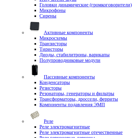
Головки динамические (громкоговорители)
Микрофоны
Сирены
Активные компоненты
Микросхемы
Транзисторы
Тиристоры
Диоды, стабилитроны, варикапы
Полупроводниковые модули
Пассивные компоненты
Конденсаторы
Резисторы
Резонаторы, генераторы и фильтры
Трансформаторы, дроссели, ферриты
Компоненты подавления ЭМП
Реле
Реле электромагнитные
Реле электромагнитные отечественные
Реле герконовые, герконы