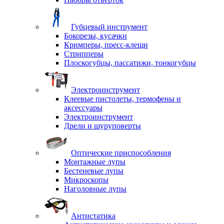
Губцевый инструмент
Бокорезы, кусачки
Кримперы, пресс-клещи
Стрипперы
Плоскогубцы, пассатижи, тонкогубцы
Электроинструмент
Клеевые пистолеты, термофены и
аксессуары
Электроинструмент
Дрели и шуруповерты
Оптические приспособления
Монтажные лупы
Бестеневые лупы
Микроскопы
Наголовные лупы
Антистатика