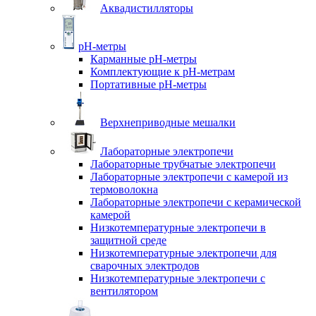
Аквадистилляторы
pH-метры
Карманные pH-метры
Комплектующие к pH-метрам
Портативные pH-метры
Верхнеприводные мешалки
Лабораторные электропечи
Лабораторные трубчатые электропечи
Лабораторные электропечи с камерой из
термоволокна
Лабораторные электропечи с керамической
камерой
Низкотемпературные электропечи в
защитной среде
Низкотемпературные электропечи для
cварочных электродов
Низкотемпературные электропечи с
вентилятором