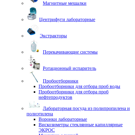
Магнитные мешалки
Центрифуги лабораторные
Экстракторы
Перекачивающие системы
Ротационный испаритель
Пробоотборники
Пробоотборники для отбора проб воды
Пробоотборники для отбора проб
нефтепродуктов
Лабораторная посуда из полипропилена и
полиэтилена
Воронки лабораторные
Вискозиметры стеклянные капиллярные
ЭКРОС