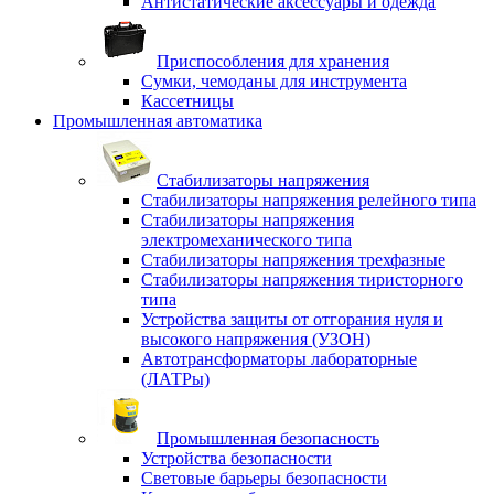
Антистатические аксессуары и одежда
Приспособления для хранения
Сумки, чемоданы для инструмента
Кассетницы
Промышленная автоматика
Стабилизаторы напряжения
Стабилизаторы напряжения релейного типа
Стабилизаторы напряжения
электромеханического типа
Стабилизаторы напряжения трехфазные
Стабилизаторы напряжения тиристорного
типа
Устройства защиты от отгорания нуля и
высокого напряжения (УЗОН)
Автотрансформаторы лабораторные
(ЛАТРы)
Промышленная безопасность
Устройства безопасности
Световые барьеры безопасности