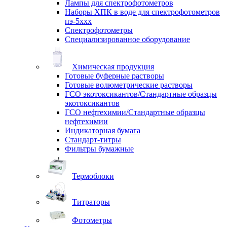
Лампы для спектрофотометров
Наборы ХПК в воде для спектрофотометров
пэ-5ххх
Спектрофотометры
Специализированное оборудование
Химическая продукция
Готовые буферные растворы
Готовые волюметрические растворы
ГСО экотоксикантов/Стандартные образцы
экотоксикантов
ГСО нефтехимии/Стандартные образцы
нефтехимии
Индикаторная бумага
Стандарт-титры
Фильтры бумажные
Термоблоки
Титраторы
Фотометры