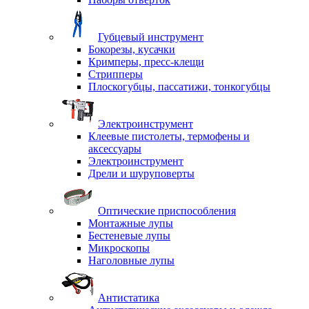
Губцевый инструмент
Бокорезы, кусачки
Кримперы, пресс-клещи
Стрипперы
Плоскогубцы, пассатижи, тонкогубцы
Электроинструмент
Клеевые пистолеты, термофены и
аксессуары
Электроинструмент
Дрели и шуруповерты
Оптические приспособления
Монтажные лупы
Бестеневые лупы
Микроскопы
Наголовные лупы
Антистатика