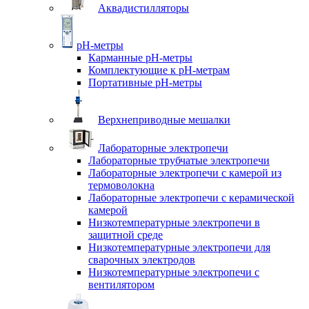
Аквадистилляторы
pH-метры
Карманные pH-метры
Комплектующие к pH-метрам
Портативные pH-метры
Верхнеприводные мешалки
Лабораторные электропечи
Лабораторные трубчатые электропечи
Лабораторные электропечи с камерой из
термоволокна
Лабораторные электропечи с керамической
камерой
Низкотемпературные электропечи в
защитной среде
Низкотемпературные электропечи для
cварочных электродов
Низкотемпературные электропечи с
вентилятором