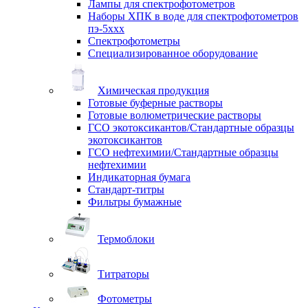
Лампы для спектрофотометров
Наборы ХПК в воде для спектрофотометров
пэ-5ххх
Спектрофотометры
Специализированное оборудование
Химическая продукция
Готовые буферные растворы
Готовые волюметрические растворы
ГСО экотоксикантов/Стандартные образцы
экотоксикантов
ГСО нефтехимии/Стандартные образцы
нефтехимии
Индикаторная бумага
Стандарт-титры
Фильтры бумажные
Термоблоки
Титраторы
Фотометры