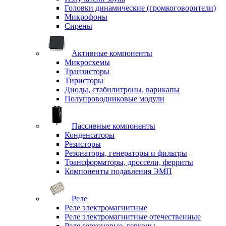
Головки динамические (громкоговорители)
Микрофоны
Сирены
Активные компоненты
Микросхемы
Транзисторы
Тиристоры
Диоды, стабилитроны, варикапы
Полупроводниковые модули
Пассивные компоненты
Конденсаторы
Резисторы
Резонаторы, генераторы и фильтры
Трансформаторы, дроссели, ферриты
Компоненты подавления ЭМП
Реле
Реле электромагнитные
Реле электромагнитные отечественные
Реле герконовые, герконы