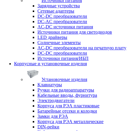
Источники питания
Зарядные устройства
Сетевые адаптеры
DC-DC преобразователи
DC-AC преобразователи
AC-DC источники питания
Источники питания для светодиодов
LED драйверы
Солнечные элементы
AC-DC преобразователи на печатную плату
DC-DC преобразователи
Источники питания/ИБП
Корпусные и установочные изделия
Установочные изделия
Клавиатуры
Ручки для радиоаппаратуры
Кабельные вводы, фурнитура
Электродвигатели
Корпуса для РЭА пластиковые
Батарейные отсеки и колодки
Замки для РЭА
Корпуса для РЭА металлические
DIN-рейки