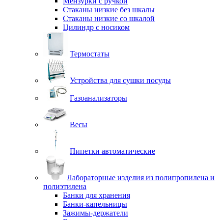
Мензурки с ручкой
Стаканы низкие без шкалы
Стаканы низкие со шкалой
Цилиндр с носиком
Термостаты
Устройства для сушки посуды
Газоанализаторы
Весы
Пипетки автоматические
Лабораторные изделия из полипропилена и
полиэтилена
Банки для хранения
Банки-капельницы
Зажимы-держатели