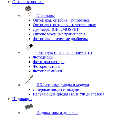
Оптоэлектроника
Оптопары
Оптопары, оптроны импортные
Оптопары, оптроны отечественные
Драйверы IGBT/MOSFET
Оптоволоконные трансиверы
Фотогальванические драйверы
Фоточувствительные элементы
Фотодиоды
Фототранзисторы
Фоторезисторы
Фотоприемники
ИК/лазерные диоды и модули
Лазерные диоды и модули
Излучающие диоды ИК и УФ диапазона
Индикация
Индикаторы и дисплеи