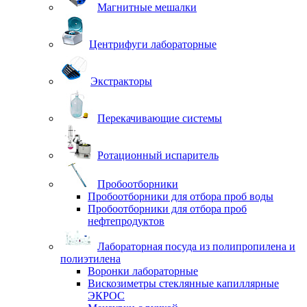
Магнитные мешалки
Центрифуги лабораторные
Экстракторы
Перекачивающие системы
Ротационный испаритель
Пробоотборники
Пробоотборники для отбора проб воды
Пробоотборники для отбора проб
нефтепродуктов
Лабораторная посуда из полипропилена и
полиэтилена
Воронки лабораторные
Вискозиметры стеклянные капиллярные
ЭКРОС