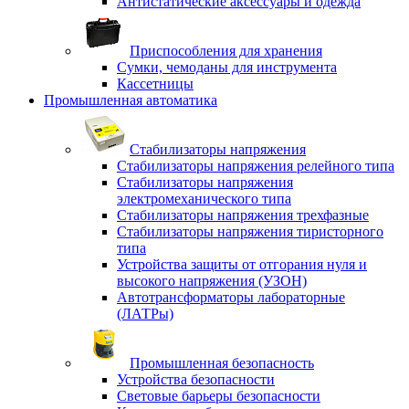
Антистатические аксессуары и одежда
Приспособления для хранения
Сумки, чемоданы для инструмента
Кассетницы
Промышленная автоматика
Стабилизаторы напряжения
Стабилизаторы напряжения релейного типа
Стабилизаторы напряжения
электромеханического типа
Стабилизаторы напряжения трехфазные
Стабилизаторы напряжения тиристорного
типа
Устройства защиты от отгорания нуля и
высокого напряжения (УЗОН)
Автотрансформаторы лабораторные
(ЛАТРы)
Промышленная безопасность
Устройства безопасности
Световые барьеры безопасности