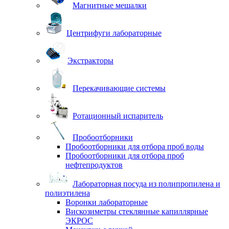
Магнитные мешалки
Центрифуги лабораторные
Экстракторы
Перекачивающие системы
Ротационный испаритель
Пробоотборники
Пробоотборники для отбора проб воды
Пробоотборники для отбора проб
нефтепродуктов
Лабораторная посуда из полипропилена и
полиэтилена
Воронки лабораторные
Вискозиметры стеклянные капиллярные
ЭКРОС