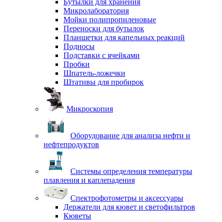
Бутылки для хранения
Микролаборатория
Мойки полипропиленовые
Переноски для бутылок
Планшетки для капельных реакций
Подносы
Подставки с ячейками
Пробки
Шпатель-ложечки
Штативы для пробирок
Микроскопия
Оборудование для анализа нефти и
нефтепродуктов
Системы определения температуры
плавления и каплепадения
Спектрофотометры и аксессуары
Держатели для кювет и светофильтров
Кюветы