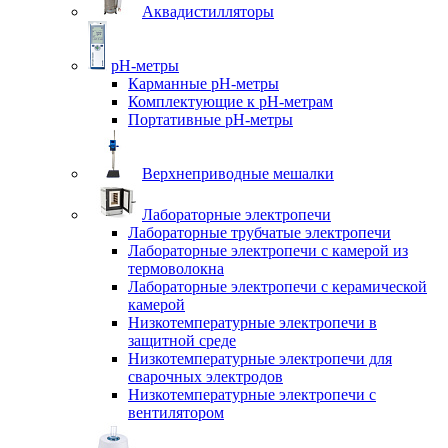
Аквадистилляторы
pH-метры
Карманные pH-метры
Комплектующие к pH-метрам
Портативные pH-метры
Верхнеприводные мешалки
Лабораторные электропечи
Лабораторные трубчатые электропечи
Лабораторные электропечи с камерой из
термоволокна
Лабораторные электропечи с керамической
камерой
Низкотемпературные электропечи в
защитной среде
Низкотемпературные электропечи для
cварочных электродов
Низкотемпературные электропечи с
вентилятором