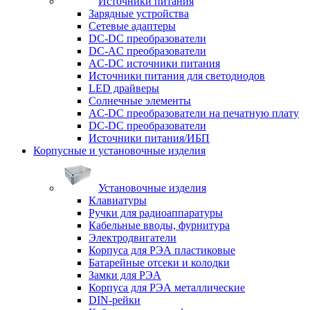
Источники питания
Зарядные устройства
Сетевые адаптеры
DC-DC преобразователи
DC-AC преобразователи
AC-DC источники питания
Источники питания для светодиодов
LED драйверы
Солнечные элементы
AC-DC преобразователи на печатную плату
DC-DC преобразователи
Источники питания/ИБП
Корпусные и установочные изделия
Установочные изделия
Клавиатуры
Ручки для радиоаппаратуры
Кабельные вводы, фурнитура
Электродвигатели
Корпуса для РЭА пластиковые
Батарейные отсеки и колодки
Замки для РЭА
Корпуса для РЭА металлические
DIN-рейки