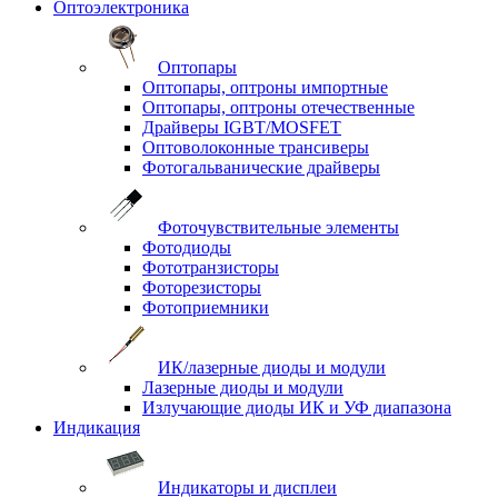
Оптоэлектроника
Оптопары
Оптопары, оптроны импортные
Оптопары, оптроны отечественные
Драйверы IGBT/MOSFET
Оптоволоконные трансиверы
Фотогальванические драйверы
Фоточувствительные элементы
Фотодиоды
Фототранзисторы
Фоторезисторы
Фотоприемники
ИК/лазерные диоды и модули
Лазерные диоды и модули
Излучающие диоды ИК и УФ диапазона
Индикация
Индикаторы и дисплеи