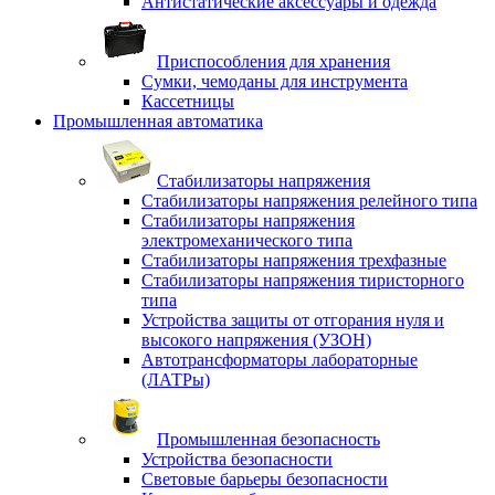
Антистатические аксессуары и одежда
Приспособления для хранения
Сумки, чемоданы для инструмента
Кассетницы
Промышленная автоматика
Стабилизаторы напряжения
Стабилизаторы напряжения релейного типа
Стабилизаторы напряжения
электромеханического типа
Стабилизаторы напряжения трехфазные
Стабилизаторы напряжения тиристорного
типа
Устройства защиты от отгорания нуля и
высокого напряжения (УЗОН)
Автотрансформаторы лабораторные
(ЛАТРы)
Промышленная безопасность
Устройства безопасности
Световые барьеры безопасности