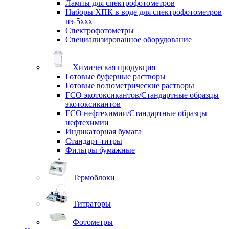
Лампы для спектрофотометров
Наборы ХПК в воде для спектрофотометров
пэ-5ххх
Спектрофотометры
Специализированное оборудование
Химическая продукция
Готовые буферные растворы
Готовые волюметрические растворы
ГСО экотоксикантов/Стандартные образцы
экотоксикантов
ГСО нефтехимии/Стандартные образцы
нефтехимии
Индикаторная бумага
Стандарт-титры
Фильтры бумажные
Термоблоки
Титраторы
Фотометры