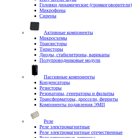
Головки динамические (громкоговорители)
Микрофоны
Сирены
Активные компоненты
Микросхемы
Транзисторы
Тиристоры
Диоды, стабилитроны, варикапы
Полупроводниковые модули
Пассивные компоненты
Конденсаторы
Резисторы
Резонаторы, генераторы и фильтры
Трансформаторы, дроссели, ферриты
Компоненты подавления ЭМП
Реле
Реле электромагнитные
Реле электромагнитные отечественные
Реле герконовые, герконы