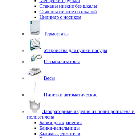
Мензурки с ручкой
Стаканы низкие без шкалы
Стаканы низкие со шкалой
Цилиндр с носиком
Термостаты
Устройства для сушки посуды
Газоанализаторы
Весы
Пипетки автоматические
Лабораторные изделия из полипропилена и
полиэтилена
Банки для хранения
Банки-капельницы
Зажимы-держатели