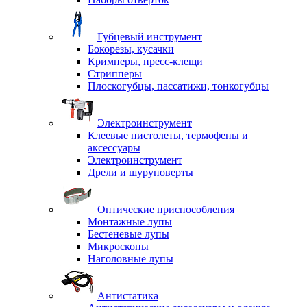
Губцевый инструмент
Бокорезы, кусачки
Кримперы, пресс-клещи
Стрипперы
Плоскогубцы, пассатижи, тонкогубцы
Электроинструмент
Клеевые пистолеты, термофены и
аксессуары
Электроинструмент
Дрели и шуруповерты
Оптические приспособления
Монтажные лупы
Бестеневые лупы
Микроскопы
Наголовные лупы
Антистатика