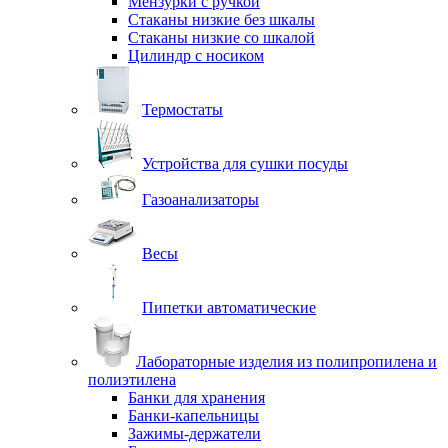
Мензурки с ручкой
Стаканы низкие без шкалы
Стаканы низкие со шкалой
Цилиндр с носиком
Термостаты
Устройства для сушки посуды
Газоанализаторы
Весы
Пипетки автоматические
Лабораторные изделия из полипропилена и
полиэтилена
Банки для хранения
Банки-капельницы
Зажимы-держатели