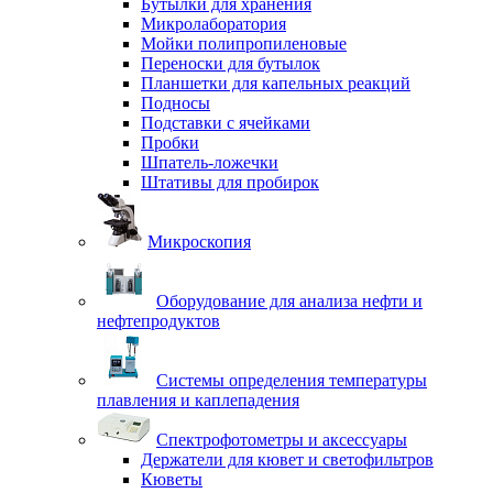
Бутылки для хранения
Микролаборатория
Мойки полипропиленовые
Переноски для бутылок
Планшетки для капельных реакций
Подносы
Подставки с ячейками
Пробки
Шпатель-ложечки
Штативы для пробирок
Микроскопия
Оборудование для анализа нефти и
нефтепродуктов
Системы определения температуры
плавления и каплепадения
Спектрофотометры и аксессуары
Держатели для кювет и светофильтров
Кюветы