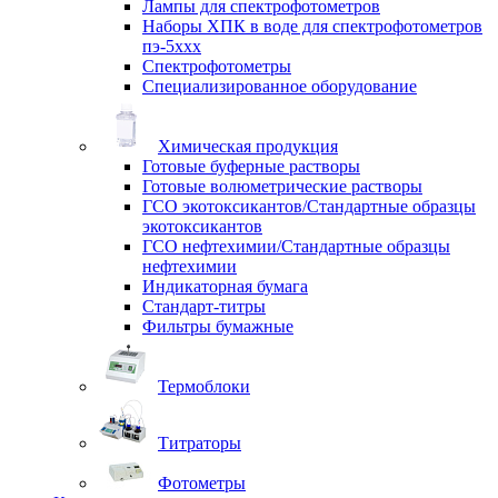
Лампы для спектрофотометров
Наборы ХПК в воде для спектрофотометров
пэ-5ххх
Спектрофотометры
Специализированное оборудование
Химическая продукция
Готовые буферные растворы
Готовые волюметрические растворы
ГСО экотоксикантов/Стандартные образцы
экотоксикантов
ГСО нефтехимии/Стандартные образцы
нефтехимии
Индикаторная бумага
Стандарт-титры
Фильтры бумажные
Термоблоки
Титраторы
Фотометры