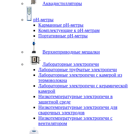
Аквадистилляторы
pH-метры
Карманные pH-метры
Комплектующие к pH-метрам
Портативные pH-метры
Верхнеприводные мешалки
Лабораторные электропечи
Лабораторные трубчатые электропечи
Лабораторные электропечи с камерой из
термоволокна
Лабораторные электропечи с керамической
камерой
Низкотемпературные электропечи в
защитной среде
Низкотемпературные электропечи для
cварочных электродов
Низкотемпературные электропечи с
вентилятором