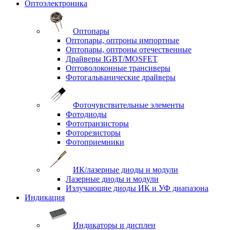
Оптоэлектроника
Оптопары
Оптопары, оптроны импортные
Оптопары, оптроны отечественные
Драйверы IGBT/MOSFET
Оптоволоконные трансиверы
Фотогальванические драйверы
Фоточувствительные элементы
Фотодиоды
Фототранзисторы
Фоторезисторы
Фотоприемники
ИК/лазерные диоды и модули
Лазерные диоды и модули
Излучающие диоды ИК и УФ диапазона
Индикация
Индикаторы и дисплеи