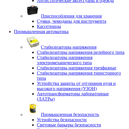
Антистатические аксессуары и одежда
Приспособления для хранения
Сумки, чемоданы для инструмента
Кассетницы
Промышленная автоматика
Стабилизаторы напряжения
Стабилизаторы напряжения релейного типа
Стабилизаторы напряжения
электромеханического типа
Стабилизаторы напряжения трехфазные
Стабилизаторы напряжения тиристорного
типа
Устройства защиты от отгорания нуля и
высокого напряжения (УЗОН)
Автотрансформаторы лабораторные
(ЛАТРы)
Промышленная безопасность
Устройства безопасности
Световые барьеры безопасности