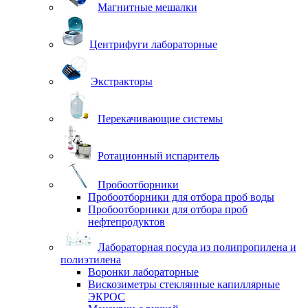
Магнитные мешалки
Центрифуги лабораторные
Экстракторы
Перекачивающие системы
Ротационный испаритель
Пробоотборники
Пробоотборники для отбора проб воды
Пробоотборники для отбора проб
нефтепродуктов
Лабораторная посуда из полипропилена и
полиэтилена
Воронки лабораторные
Вискозиметры стеклянные капиллярные
ЭКРОС