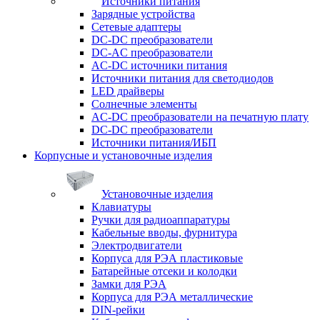
Источники питания
Зарядные устройства
Сетевые адаптеры
DC-DC преобразователи
DC-AC преобразователи
AC-DC источники питания
Источники питания для светодиодов
LED драйверы
Солнечные элементы
AC-DC преобразователи на печатную плату
DC-DC преобразователи
Источники питания/ИБП
Корпусные и установочные изделия
Установочные изделия
Клавиатуры
Ручки для радиоаппаратуры
Кабельные вводы, фурнитура
Электродвигатели
Корпуса для РЭА пластиковые
Батарейные отсеки и колодки
Замки для РЭА
Корпуса для РЭА металлические
DIN-рейки