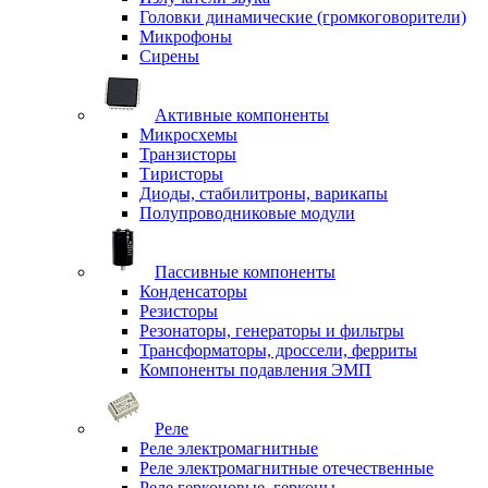
Головки динамические (громкоговорители)
Микрофоны
Сирены
Активные компоненты
Микросхемы
Транзисторы
Тиристоры
Диоды, стабилитроны, варикапы
Полупроводниковые модули
Пассивные компоненты
Конденсаторы
Резисторы
Резонаторы, генераторы и фильтры
Трансформаторы, дроссели, ферриты
Компоненты подавления ЭМП
Реле
Реле электромагнитные
Реле электромагнитные отечественные
Реле герконовые, герконы