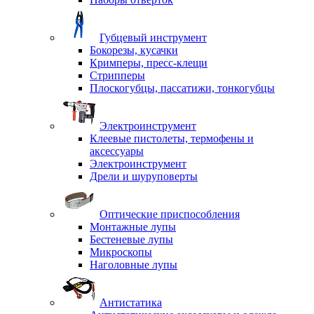
Губцевый инструмент
Бокорезы, кусачки
Кримперы, пресс-клещи
Стрипперы
Плоскогубцы, пассатижи, тонкогубцы
Электроинструмент
Клеевые пистолеты, термофены и
аксессуары
Электроинструмент
Дрели и шуруповерты
Оптические приспособления
Монтажные лупы
Бестеневые лупы
Микроскопы
Наголовные лупы
Антистатика