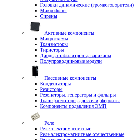
Головки динамические (громкоговорители)
Микрофоны
Сирены
Активные компоненты
Микросхемы
Транзисторы
Тиристоры
Диоды, стабилитроны, варикапы
Полупроводниковые модули
Пассивные компоненты
Конденсаторы
Резисторы
Резонаторы, генераторы и фильтры
Трансформаторы, дроссели, ферриты
Компоненты подавления ЭМП
Реле
Реле электромагнитные
Реле электромагнитные отечественные
Реле герконовые, герконы