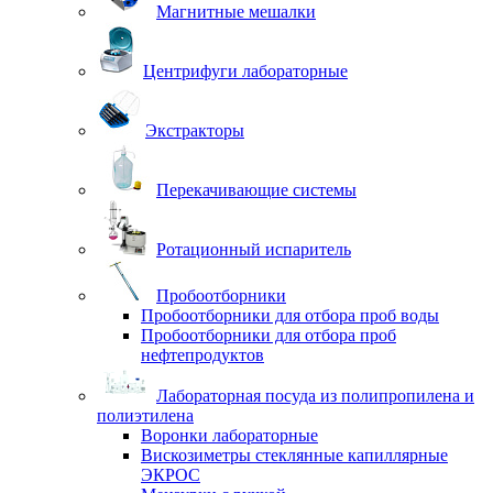
Магнитные мешалки
Центрифуги лабораторные
Экстракторы
Перекачивающие системы
Ротационный испаритель
Пробоотборники
Пробоотборники для отбора проб воды
Пробоотборники для отбора проб
нефтепродуктов
Лабораторная посуда из полипропилена и
полиэтилена
Воронки лабораторные
Вискозиметры стеклянные капиллярные
ЭКРОС