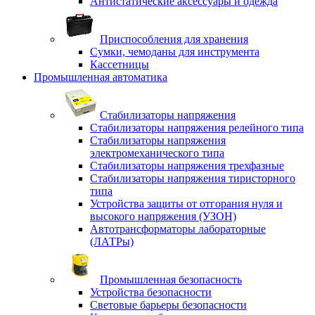
Антистатические аксессуары и одежда
Приспособления для хранения
Сумки, чемоданы для инструмента
Кассетницы
Промышленная автоматика
Стабилизаторы напряжения
Стабилизаторы напряжения релейного типа
Стабилизаторы напряжения
электромеханического типа
Стабилизаторы напряжения трехфазные
Стабилизаторы напряжения тиристорного
типа
Устройства защиты от отгорания нуля и
высокого напряжения (УЗОН)
Автотрансформаторы лабораторные
(ЛАТРы)
Промышленная безопасность
Устройства безопасности
Световые барьеры безопасности