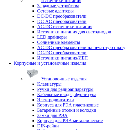
Источники питания
Зарядные устройства
Сетевые адаптеры
DC-DC преобразователи
DC-AC преобразователи
AC-DC источники питания
Источники питания для светодиодов
LED драйверы
Солнечные элементы
AC-DC преобразователи на печатную плату
DC-DC преобразователи
Источники питания/ИБП
Корпусные и установочные изделия
Установочные изделия
Клавиатуры
Ручки для радиоаппаратуры
Кабельные вводы, фурнитура
Электродвигатели
Корпуса для РЭА пластиковые
Батарейные отсеки и колодки
Замки для РЭА
Корпуса для РЭА металлические
DIN-рейки