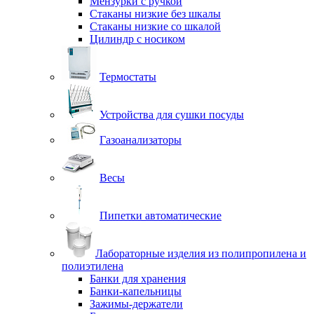
Мензурки с ручкой
Стаканы низкие без шкалы
Стаканы низкие со шкалой
Цилиндр с носиком
Термостаты
Устройства для сушки посуды
Газоанализаторы
Весы
Пипетки автоматические
Лабораторные изделия из полипропилена и
полиэтилена
Банки для хранения
Банки-капельницы
Зажимы-держатели