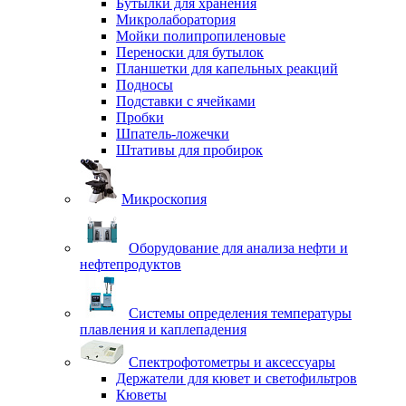
Бутылки для хранения
Микролаборатория
Мойки полипропиленовые
Переноски для бутылок
Планшетки для капельных реакций
Подносы
Подставки с ячейками
Пробки
Шпатель-ложечки
Штативы для пробирок
Микроскопия
Оборудование для анализа нефти и
нефтепродуктов
Системы определения температуры
плавления и каплепадения
Спектрофотометры и аксессуары
Держатели для кювет и светофильтров
Кюветы