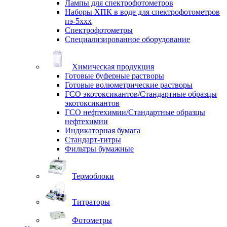
Лампы для спектрофотометров
Наборы ХПК в воде для спектрофотометров
пэ-5ххх
Спектрофотометры
Специализированное оборудование
Химическая продукция
Готовые буферные растворы
Готовые волюметрические растворы
ГСО экотоксикантов/Стандартные образцы
экотоксикантов
ГСО нефтехимии/Стандартные образцы
нефтехимии
Индикаторная бумага
Стандарт-титры
Фильтры бумажные
Термоблоки
Титраторы
Фотометры