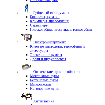
Губцевый инструмент
Бокорезы, кусачки
Кримперы, пресс-клещи
Стрипперы
Плоскогубцы, пассатижи, тонкогубцы
Электроинструмент
Клеевые пистолеты, термофены и
аксессуары
Электроинструмент
Дрели и шуруповерты
Оптические приспособления
Монтажные лупы
Бестеневые лупы
Микроскопы
Наголовные лупы
Антистатика