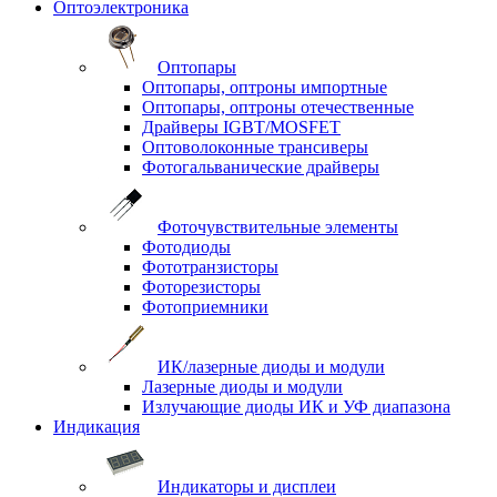
Оптоэлектроника
Оптопары
Оптопары, оптроны импортные
Оптопары, оптроны отечественные
Драйверы IGBT/MOSFET
Оптоволоконные трансиверы
Фотогальванические драйверы
Фоточувствительные элементы
Фотодиоды
Фототранзисторы
Фоторезисторы
Фотоприемники
ИК/лазерные диоды и модули
Лазерные диоды и модули
Излучающие диоды ИК и УФ диапазона
Индикация
Индикаторы и дисплеи