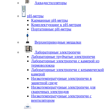
Аквадистилляторы
pH-метры
Карманные pH-метры
Комплектующие к pH-метрам
Портативные pH-метры
Верхнеприводные мешалки
Лабораторные электропечи
Лабораторные трубчатые электропечи
Лабораторные электропечи с камерой из
термоволокна
Лабораторные электропечи с керамической
камерой
Низкотемпературные электропечи в
защитной среде
Низкотемпературные электропечи для
cварочных электродов
Низкотемпературные электропечи с
вентилятором