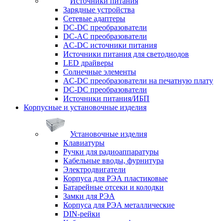
Источники питания
Зарядные устройства
Сетевые адаптеры
DC-DC преобразователи
DC-AC преобразователи
AC-DC источники питания
Источники питания для светодиодов
LED драйверы
Солнечные элементы
AC-DC преобразователи на печатную плату
DC-DC преобразователи
Источники питания/ИБП
Корпусные и установочные изделия
Установочные изделия
Клавиатуры
Ручки для радиоаппаратуры
Кабельные вводы, фурнитура
Электродвигатели
Корпуса для РЭА пластиковые
Батарейные отсеки и колодки
Замки для РЭА
Корпуса для РЭА металлические
DIN-рейки