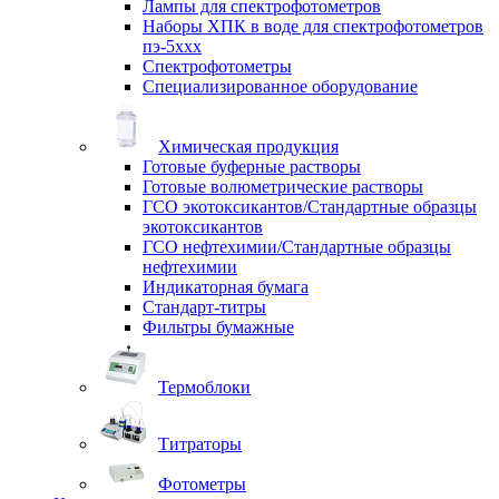
Лампы для спектрофотометров
Наборы ХПК в воде для спектрофотометров
пэ-5ххх
Спектрофотометры
Специализированное оборудование
Химическая продукция
Готовые буферные растворы
Готовые волюметрические растворы
ГСО экотоксикантов/Стандартные образцы
экотоксикантов
ГСО нефтехимии/Стандартные образцы
нефтехимии
Индикаторная бумага
Стандарт-титры
Фильтры бумажные
Термоблоки
Титраторы
Фотометры