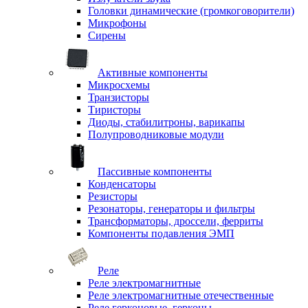
Головки динамические (громкоговорители)
Микрофоны
Сирены
Активные компоненты
Микросхемы
Транзисторы
Тиристоры
Диоды, стабилитроны, варикапы
Полупроводниковые модули
Пассивные компоненты
Конденсаторы
Резисторы
Резонаторы, генераторы и фильтры
Трансформаторы, дроссели, ферриты
Компоненты подавления ЭМП
Реле
Реле электромагнитные
Реле электромагнитные отечественные
Реле герконовые, герконы