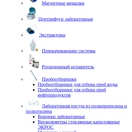
Магнитные мешалки
Центрифуги лабораторные
Экстракторы
Перекачивающие системы
Ротационный испаритель
Пробоотборники
Пробоотборники для отбора проб воды
Пробоотборники для отбора проб
нефтепродуктов
Лабораторная посуда из полипропилена и
полиэтилена
Воронки лабораторные
Вискозиметры стеклянные капиллярные
ЭКРОС