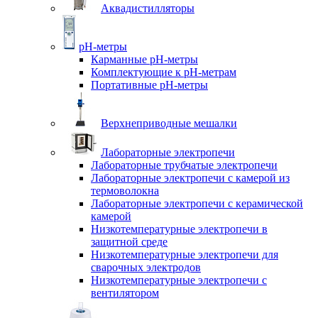
Аквадистилляторы
pH-метры
Карманные pH-метры
Комплектующие к pH-метрам
Портативные pH-метры
Верхнеприводные мешалки
Лабораторные электропечи
Лабораторные трубчатые электропечи
Лабораторные электропечи с камерой из
термоволокна
Лабораторные электропечи с керамической
камерой
Низкотемпературные электропечи в
защитной среде
Низкотемпературные электропечи для
cварочных электродов
Низкотемпературные электропечи с
вентилятором