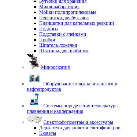
Бутылки для хранения
Микролаборатория
Мойки полипропиленовые
Переноски для бутылок
Планшетки для капельных реакций
Подносы
Подставки с ячейками
Пробки
Шпатель-ложечки
Штативы для пробирок
Микроскопия
Оборудование для анализа нефти и
нефтепродуктов
Системы определения температуры
плавления и каплепадения
Спектрофотометры и аксессуары
Держатели для кювет и светофильтров
Кюветы