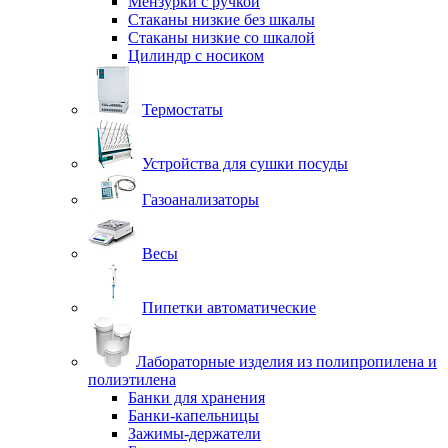
Мензурки с ручкой
Стаканы низкие без шкалы
Стаканы низкие со шкалой
Цилиндр с носиком
Термостаты
Устройства для сушки посуды
Газоанализаторы
Весы
Пипетки автоматические
Лабораторные изделия из полипропилена и
полиэтилена
Банки для хранения
Банки-капельницы
Зажимы-держатели