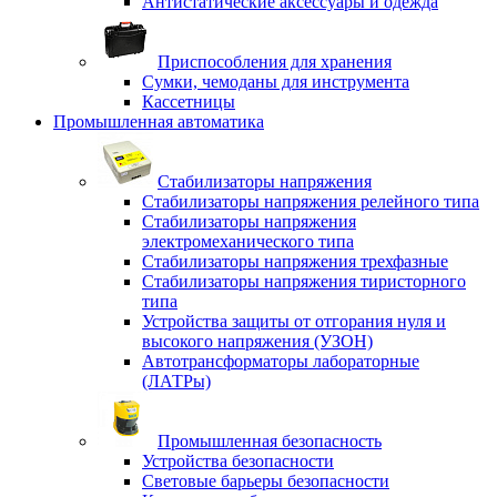
Антистатические аксессуары и одежда
Приспособления для хранения
Сумки, чемоданы для инструмента
Кассетницы
Промышленная автоматика
Стабилизаторы напряжения
Стабилизаторы напряжения релейного типа
Стабилизаторы напряжения
электромеханического типа
Стабилизаторы напряжения трехфазные
Стабилизаторы напряжения тиристорного
типа
Устройства защиты от отгорания нуля и
высокого напряжения (УЗОН)
Автотрансформаторы лабораторные
(ЛАТРы)
Промышленная безопасность
Устройства безопасности
Световые барьеры безопасности