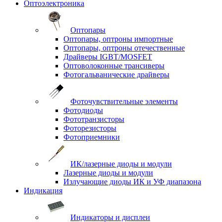
Оптоэлектроника
Оптопары
Оптопары, оптроны импортные
Оптопары, оптроны отечественные
Драйверы IGBT/MOSFET
Оптоволоконные трансиверы
Фотогальванические драйверы
Фоточувствительные элементы
Фотодиоды
Фототранзисторы
Фоторезисторы
Фотоприемники
ИК/лазерные диоды и модули
Лазерные диоды и модули
Излучающие диоды ИК и УФ диапазона
Индикация
Индикаторы и дисплеи