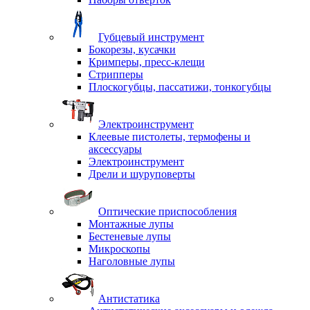
Губцевый инструмент
Бокорезы, кусачки
Кримперы, пресс-клещи
Стрипперы
Плоскогубцы, пассатижи, тонкогубцы
Электроинструмент
Клеевые пистолеты, термофены и
аксессуары
Электроинструмент
Дрели и шуруповерты
Оптические приспособления
Монтажные лупы
Бестеневые лупы
Микроскопы
Наголовные лупы
Антистатика