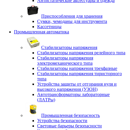
Антистатические аксессуары и одежда
Приспособления для хранения
Сумки, чемоданы для инструмента
Кассетницы
Промышленная автоматика
Стабилизаторы напряжения
Стабилизаторы напряжения релейного типа
Стабилизаторы напряжения
электромеханического типа
Стабилизаторы напряжения трехфазные
Стабилизаторы напряжения тиристорного
типа
Устройства защиты от отгорания нуля и
высокого напряжения (УЗОН)
Автотрансформаторы лабораторные
(ЛАТРы)
Промышленная безопасность
Устройства безопасности
Световые барьеры безопасности