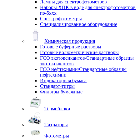
Лампы для спектрофотометров
Наборы ХПК в воде для спектрофотометров
пэ-5ххх
Спектрофотометры
Специализированное оборудование
Химическая продукция
Готовые буферные растворы
Готовые волюметрические растворы
ГСО экотоксикантов/Стандартные образцы
экотоксикантов
ГСО нефтехимии/Стандартные образцы
нефтехимии
Индикаторная бумага
Стандарт-титры
Фильтры бумажные
Термоблоки
Титраторы
Фотометры