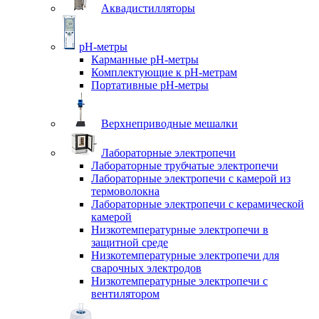
Аквадистилляторы
pH-метры
Карманные pH-метры
Комплектующие к pH-метрам
Портативные pH-метры
Верхнеприводные мешалки
Лабораторные электропечи
Лабораторные трубчатые электропечи
Лабораторные электропечи с камерой из
термоволокна
Лабораторные электропечи с керамической
камерой
Низкотемпературные электропечи в
защитной среде
Низкотемпературные электропечи для
cварочных электродов
Низкотемпературные электропечи с
вентилятором