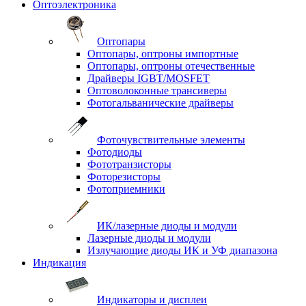
Оптоэлектроника
Оптопары
Оптопары, оптроны импортные
Оптопары, оптроны отечественные
Драйверы IGBT/MOSFET
Оптоволоконные трансиверы
Фотогальванические драйверы
Фоточувствительные элементы
Фотодиоды
Фототранзисторы
Фоторезисторы
Фотоприемники
ИК/лазерные диоды и модули
Лазерные диоды и модули
Излучающие диоды ИК и УФ диапазона
Индикация
Индикаторы и дисплеи