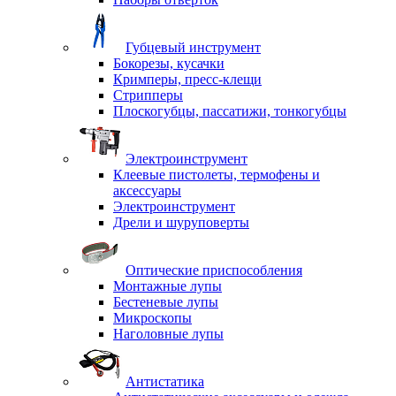
Губцевый инструмент
Бокорезы, кусачки
Кримперы, пресс-клещи
Стрипперы
Плоскогубцы, пассатижи, тонкогубцы
Электроинструмент
Клеевые пистолеты, термофены и
аксессуары
Электроинструмент
Дрели и шуруповерты
Оптические приспособления
Монтажные лупы
Бестеневые лупы
Микроскопы
Наголовные лупы
Антистатика