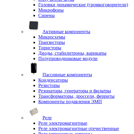
Головки динамические (громкоговорители)
Микрофоны
Сирены
Активные компоненты
Микросхемы
Транзисторы
Тиристоры
Диоды, стабилитроны, варикапы
Полупроводниковые модули
Пассивные компоненты
Конденсаторы
Резисторы
Резонаторы, генераторы и фильтры
Трансформаторы, дроссели, ферриты
Компоненты подавления ЭМП
Реле
Реле электромагнитные
Реле электромагнитные отечественные
Реле герконовые, герконы