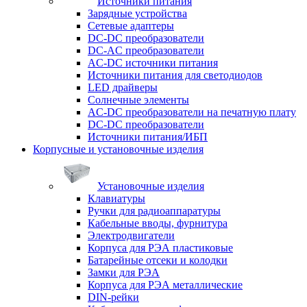
Источники питания
Зарядные устройства
Сетевые адаптеры
DC-DC преобразователи
DC-AC преобразователи
AC-DC источники питания
Источники питания для светодиодов
LED драйверы
Солнечные элементы
AC-DC преобразователи на печатную плату
DC-DC преобразователи
Источники питания/ИБП
Корпусные и установочные изделия
Установочные изделия
Клавиатуры
Ручки для радиоаппаратуры
Кабельные вводы, фурнитура
Электродвигатели
Корпуса для РЭА пластиковые
Батарейные отсеки и колодки
Замки для РЭА
Корпуса для РЭА металлические
DIN-рейки