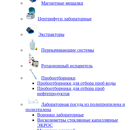
Магнитные мешалки
Центрифуги лабораторные
Экстракторы
Перекачивающие системы
Ротационный испаритель
Пробоотборники
Пробоотборники для отбора проб воды
Пробоотборники для отбора проб
нефтепродуктов
Лабораторная посуда из полипропилена и
полиэтилена
Воронки лабораторные
Вискозиметры стеклянные капиллярные
ЭКРОС