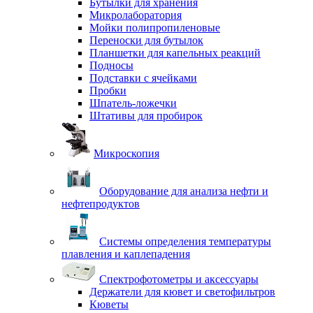
Бутылки для хранения
Микролаборатория
Мойки полипропиленовые
Переноски для бутылок
Планшетки для капельных реакций
Подносы
Подставки с ячейками
Пробки
Шпатель-ложечки
Штативы для пробирок
Микроскопия
Оборудование для анализа нефти и
нефтепродуктов
Системы определения температуры
плавления и каплепадения
Спектрофотометры и аксессуары
Держатели для кювет и светофильтров
Кюветы