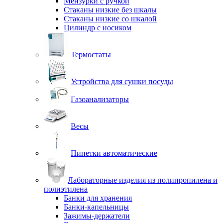
Мензурки с ручкой
Стаканы низкие без шкалы
Стаканы низкие со шкалой
Цилиндр с носиком
Термостаты
Устройства для сушки посуды
Газоанализаторы
Весы
Пипетки автоматические
Лабораторные изделия из полипропилена и
полиэтилена
Банки для хранения
Банки-капельницы
Зажимы-держатели