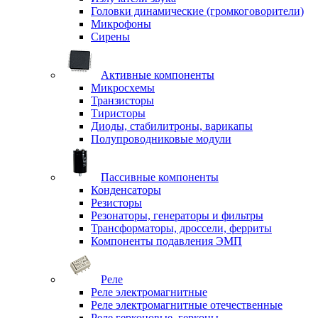
Головки динамические (громкоговорители)
Микрофоны
Сирены
Активные компоненты
Микросхемы
Транзисторы
Тиристоры
Диоды, стабилитроны, варикапы
Полупроводниковые модули
Пассивные компоненты
Конденсаторы
Резисторы
Резонаторы, генераторы и фильтры
Трансформаторы, дроссели, ферриты
Компоненты подавления ЭМП
Реле
Реле электромагнитные
Реле электромагнитные отечественные
Реле герконовые, герконы