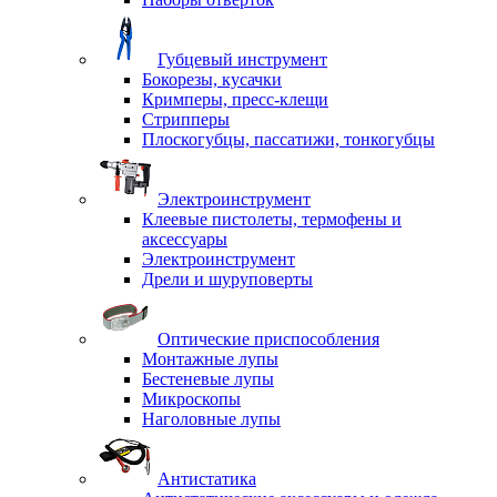
Губцевый инструмент
Бокорезы, кусачки
Кримперы, пресс-клещи
Стрипперы
Плоскогубцы, пассатижи, тонкогубцы
Электроинструмент
Клеевые пистолеты, термофены и
аксессуары
Электроинструмент
Дрели и шуруповерты
Оптические приспособления
Монтажные лупы
Бестеневые лупы
Микроскопы
Наголовные лупы
Антистатика