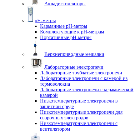
Аквадистилляторы
pH-метры
Карманные pH-метры
Комплектующие к pH-метрам
Портативные pH-метры
Верхнеприводные мешалки
Лабораторные электропечи
Лабораторные трубчатые электропечи
Лабораторные электропечи с камерой из
термоволокна
Лабораторные электропечи с керамической
камерой
Низкотемпературные электропечи в
защитной среде
Низкотемпературные электропечи для
cварочных электродов
Низкотемпературные электропечи с
вентилятором