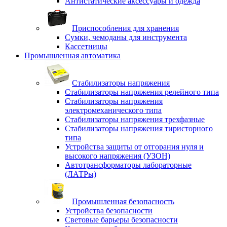
Антистатические аксессуары и одежда
Приспособления для хранения
Сумки, чемоданы для инструмента
Кассетницы
Промышленная автоматика
Стабилизаторы напряжения
Стабилизаторы напряжения релейного типа
Стабилизаторы напряжения
электромеханического типа
Стабилизаторы напряжения трехфазные
Стабилизаторы напряжения тиристорного
типа
Устройства защиты от отгорания нуля и
высокого напряжения (УЗОН)
Автотрансформаторы лабораторные
(ЛАТРы)
Промышленная безопасность
Устройства безопасности
Световые барьеры безопасности