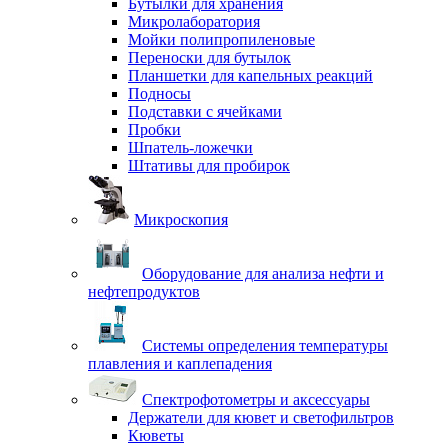
Бутылки для хранения
Микролаборатория
Мойки полипропиленовые
Переноски для бутылок
Планшетки для капельных реакций
Подносы
Подставки с ячейками
Пробки
Шпатель-ложечки
Штативы для пробирок
Микроскопия
Оборудование для анализа нефти и
нефтепродуктов
Системы определения температуры
плавления и каплепадения
Спектрофотометры и аксессуары
Держатели для кювет и светофильтров
Кюветы