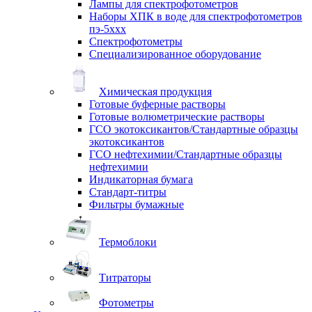
Лампы для спектрофотометров
Наборы ХПК в воде для спектрофотометров
пэ-5ххх
Спектрофотометры
Специализированное оборудование
Химическая продукция
Готовые буферные растворы
Готовые волюметрические растворы
ГСО экотоксикантов/Стандартные образцы
экотоксикантов
ГСО нефтехимии/Стандартные образцы
нефтехимии
Индикаторная бумага
Стандарт-титры
Фильтры бумажные
Термоблоки
Титраторы
Фотометры