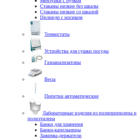
Мензурки с ручкой
Стаканы низкие без шкалы
Стаканы низкие со шкалой
Цилиндр с носиком
Термостаты
Устройства для сушки посуды
Газоанализаторы
Весы
Пипетки автоматические
Лабораторные изделия из полипропилена и
полиэтилена
Банки для хранения
Банки-капельницы
Зажимы-держатели