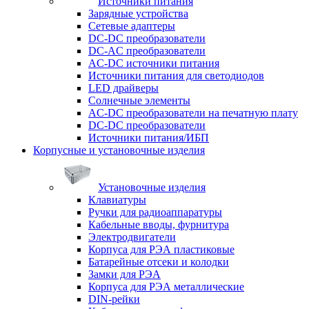
Источники питания
Зарядные устройства
Сетевые адаптеры
DC-DC преобразователи
DC-AC преобразователи
AC-DC источники питания
Источники питания для светодиодов
LED драйверы
Солнечные элементы
AC-DC преобразователи на печатную плату
DC-DC преобразователи
Источники питания/ИБП
Корпусные и установочные изделия
Установочные изделия
Клавиатуры
Ручки для радиоаппаратуры
Кабельные вводы, фурнитура
Электродвигатели
Корпуса для РЭА пластиковые
Батарейные отсеки и колодки
Замки для РЭА
Корпуса для РЭА металлические
DIN-рейки