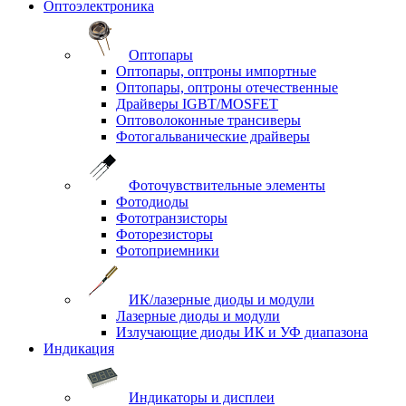
Оптоэлектроника
Оптопары
Оптопары, оптроны импортные
Оптопары, оптроны отечественные
Драйверы IGBT/MOSFET
Оптоволоконные трансиверы
Фотогальванические драйверы
Фоточувствительные элементы
Фотодиоды
Фототранзисторы
Фоторезисторы
Фотоприемники
ИК/лазерные диоды и модули
Лазерные диоды и модули
Излучающие диоды ИК и УФ диапазона
Индикация
Индикаторы и дисплеи