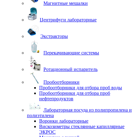
Магнитные мешалки
Центрифуги лабораторные
Экстракторы
Перекачивающие системы
Ротационный испаритель
Пробоотборники
Пробоотборники для отбора проб воды
Пробоотборники для отбора проб
нефтепродуктов
Лабораторная посуда из полипропилена и
полиэтилена
Воронки лабораторные
Вискозиметры стеклянные капиллярные
ЭКРОС