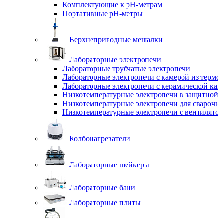
Комплектующие к pH-метрам
Портативные pH-метры
Верхнеприводные мешалки
Лабораторные электропечи
Лабораторные трубчатые электропечи
Лабораторные электропечи с камерой из терм
Лабораторные электропечи с керамической к
Низкотемпературные электропечи в защитной
Низкотемпературные электропечи для cвароч
Низкотемпературные электропечи с вентилят
Колбонагреватели
Лабораторные шейкеры
Лабораторные бани
Лабораторные плиты