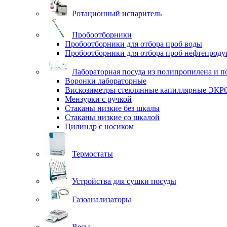
Ротационный испаритель
Пробоотборники
Пробоотборники для отбора проб воды
Пробоотборники для отбора проб нефтепроду
Лабораторная посуда из полипропилена и п
Воронки лабораторные
Вискозиметры стеклянные капиллярные ЭК
Мензурки с ручкой
Стаканы низкие без шкалы
Стаканы низкие со шкалой
Цилиндр с носиком
Термостаты
Устройства для сушки посуды
Газоанализаторы
Весы