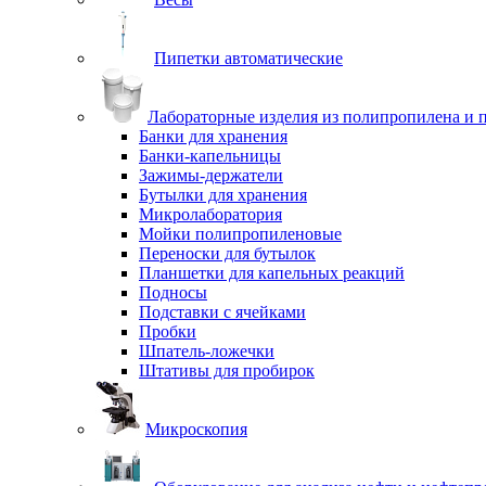
Пипетки автоматические
Лабораторные изделия из полипропилена и 
Банки для хранения
Банки-капельницы
Зажимы-держатели
Бутылки для хранения
Микролаборатория
Мойки полипропиленовые
Переноски для бутылок
Планшетки для капельных реакций
Подносы
Подставки с ячейками
Пробки
Шпатель-ложечки
Штативы для пробирок
Микроскопия