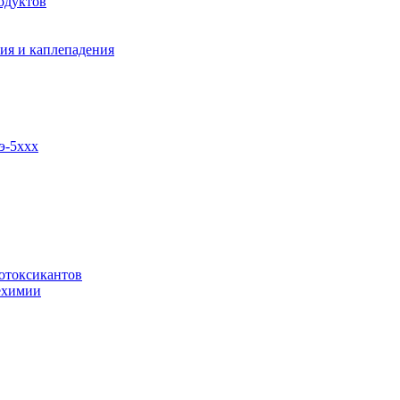
одуктов
ия и каплепадения
э-5ххх
отоксикантов
ехимии