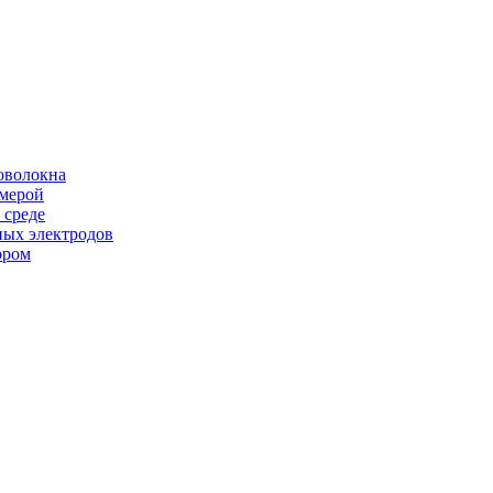
оволокна
амерой
 среде
ных электродов
ором