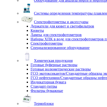
Оборудование для анализа нефти и нефтепр
Системы определения температуры плавлен
Спектрофотометры и аксессуары
Держатели для кювет и светофильтров
Кюветы
Лампы для спектрофотометров
Наборы ХПК в воде для спектрофотометров п
Спектрофотометры
Специализированное оборудование
Химическая продукция
Готовые буферные растворы
Готовые волюметрические растворы
ГСО экотоксикантов/Стандартные образцы эк
ГСО нефтехимии/Стандартные образцы нефт
Индикаторная бумага
Стандарт-титры
Фильтры бумажные
Термоблоки