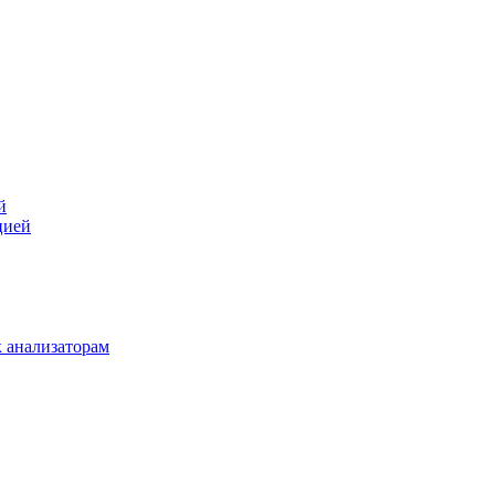
й
цией
 анализаторам