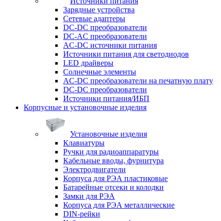
Источники питания
Зарядные устройства
Сетевые адаптеры
DC-DC преобразователи
DC-AC преобразователи
AC-DC источники питания
Источники питания для светодиодов
LED драйверы
Солнечные элементы
AC-DC преобразователи на печатную плату
DC-DC преобразователи
Источники питания/ИБП
Корпусные и установочные изделия
Установочные изделия
Клавиатуры
Ручки для радиоаппаратуры
Кабельные вводы, фурнитура
Электродвигатели
Корпуса для РЭА пластиковые
Батарейные отсеки и колодки
Замки для РЭА
Корпуса для РЭА металлические
DIN-рейки