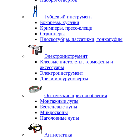
Губцевый инструмент
Бокорезы, кусачки
Кримперы, пресс-клещи
Стрипперы
Плоскогубцы, пассатижи, тонкогубцы
Электроинструмент
Клеевые пистолеты, термофены и
аксессуары
Электроинструмент
Дрели и шуруповерты
Оптические приспособления
Монтажные лупы
Бестеневые лупы
Микроскопы
Наголовные лупы
Антистатика