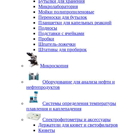
Бутылки для хранения
Микролаборатория
Мойки полипропиленовые
Переноски для бутылок
Планшетки для капельных реакций
Подносы
Подставки с ячейками
Пробки
Шпатель-ложечки
Штативы для пробирок
Микроскопия
Оборудование для анализа нефти и
нефтепродуктов
Системы определения температуры
плавления и каплепадения
Спектрофотометры и аксессуары
Держатели для кювет и светофильтров
Кюветы