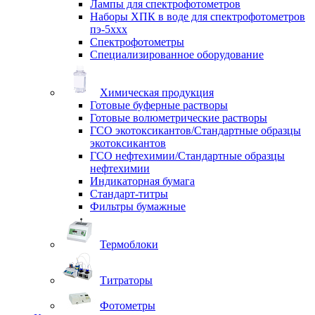
Лампы для спектрофотометров
Наборы ХПК в воде для спектрофотометров
пэ-5ххх
Спектрофотометры
Специализированное оборудование
Химическая продукция
Готовые буферные растворы
Готовые волюметрические растворы
ГСО экотоксикантов/Стандартные образцы
экотоксикантов
ГСО нефтехимии/Стандартные образцы
нефтехимии
Индикаторная бумага
Стандарт-титры
Фильтры бумажные
Термоблоки
Титраторы
Фотометры