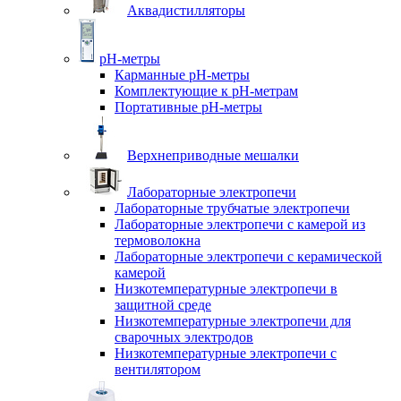
Аквадистилляторы
pH-метры
Карманные pH-метры
Комплектующие к pH-метрам
Портативные pH-метры
Верхнеприводные мешалки
Лабораторные электропечи
Лабораторные трубчатые электропечи
Лабораторные электропечи с камерой из
термоволокна
Лабораторные электропечи с керамической
камерой
Низкотемпературные электропечи в
защитной среде
Низкотемпературные электропечи для
cварочных электродов
Низкотемпературные электропечи с
вентилятором