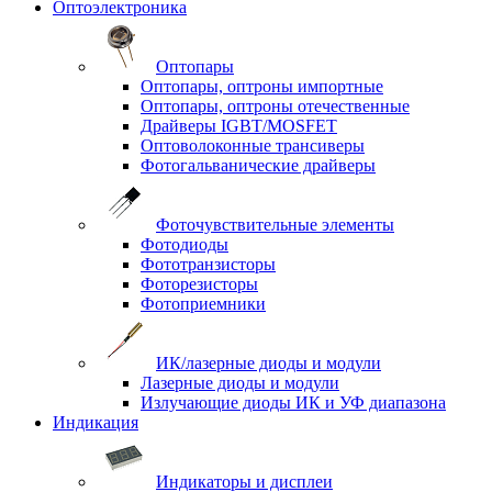
Оптоэлектроника
Оптопары
Оптопары, оптроны импортные
Оптопары, оптроны отечественные
Драйверы IGBT/MOSFET
Оптоволоконные трансиверы
Фотогальванические драйверы
Фоточувствительные элементы
Фотодиоды
Фототранзисторы
Фоторезисторы
Фотоприемники
ИК/лазерные диоды и модули
Лазерные диоды и модули
Излучающие диоды ИК и УФ диапазона
Индикация
Индикаторы и дисплеи