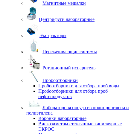
Магнитные мешалки
Центрифуги лабораторные
Экстракторы
Перекачивающие системы
Ротационный испаритель
Пробоотборники
Пробоотборники для отбора проб воды
Пробоотборники для отбора проб
нефтепродуктов
Лабораторная посуда из полипропилена и
полиэтилена
Воронки лабораторные
Вискозиметры стеклянные капиллярные
ЭКРОС