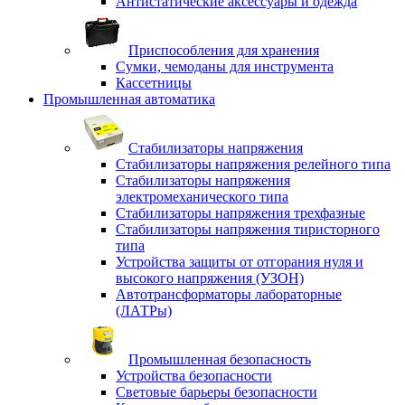
Антистатические аксессуары и одежда
Приспособления для хранения
Сумки, чемоданы для инструмента
Кассетницы
Промышленная автоматика
Стабилизаторы напряжения
Стабилизаторы напряжения релейного типа
Стабилизаторы напряжения
электромеханического типа
Стабилизаторы напряжения трехфазные
Стабилизаторы напряжения тиристорного
типа
Устройства защиты от отгорания нуля и
высокого напряжения (УЗОН)
Автотрансформаторы лабораторные
(ЛАТРы)
Промышленная безопасность
Устройства безопасности
Световые барьеры безопасности