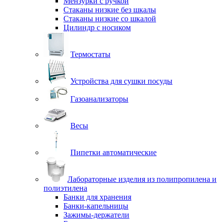
Мензурки с ручкой
Стаканы низкие без шкалы
Стаканы низкие со шкалой
Цилиндр с носиком
Термостаты
Устройства для сушки посуды
Газоанализаторы
Весы
Пипетки автоматические
Лабораторные изделия из полипропилена и
полиэтилена
Банки для хранения
Банки-капельницы
Зажимы-держатели