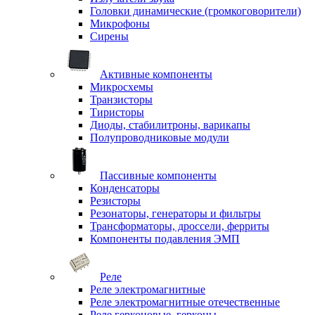
Головки динамические (громкоговорители)
Микрофоны
Сирены
Активные компоненты
Микросхемы
Транзисторы
Тиристоры
Диоды, стабилитроны, варикапы
Полупроводниковые модули
Пассивные компоненты
Конденсаторы
Резисторы
Резонаторы, генераторы и фильтры
Трансформаторы, дроссели, ферриты
Компоненты подавления ЭМП
Реле
Реле электромагнитные
Реле электромагнитные отечественные
Реле герконовые, герконы