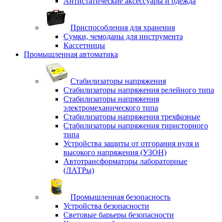
Антистатические аксессуары и одежда
Приспособления для хранения
Сумки, чемоданы для инструмента
Кассетницы
Промышленная автоматика
Стабилизаторы напряжения
Стабилизаторы напряжения релейного типа
Стабилизаторы напряжения
электромеханического типа
Стабилизаторы напряжения трехфазные
Стабилизаторы напряжения тиристорного
типа
Устройства защиты от отгорания нуля и
высокого напряжения (УЗОН)
Автотрансформаторы лабораторные
(ЛАТРы)
Промышленная безопасность
Устройства безопасности
Световые барьеры безопасности