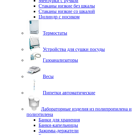
Мензурки с ручкой
Стаканы низкие без шкалы
Стаканы низкие со шкалой
Цилиндр с носиком
Термостаты
Устройства для сушки посуды
Газоанализаторы
Весы
Пипетки автоматические
Лабораторные изделия из полипропилена и
полиэтилена
Банки для хранения
Банки-капельницы
Зажимы-держатели