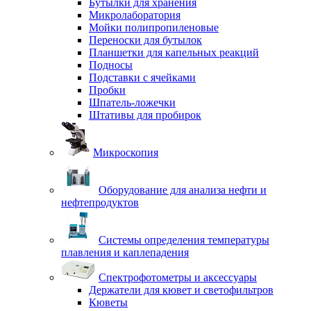
Бутылки для хранения
Микролаборатория
Мойки полипропиленовые
Переноски для бутылок
Планшетки для капельных реакций
Подносы
Подставки с ячейками
Пробки
Шпатель-ложечки
Штативы для пробирок
Микроскопия
Оборудование для анализа нефти и
нефтепродуктов
Системы определения температуры
плавления и каплепадения
Спектрофотометры и аксессуары
Держатели для кювет и светофильтров
Кюветы