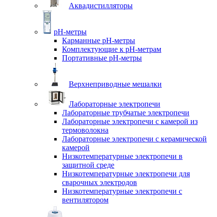
Аквадистилляторы
pH-метры
Карманные pH-метры
Комплектующие к pH-метрам
Портативные pH-метры
Верхнеприводные мешалки
Лабораторные электропечи
Лабораторные трубчатые электропечи
Лабораторные электропечи с камерой из
термоволокна
Лабораторные электропечи с керамической
камерой
Низкотемпературные электропечи в
защитной среде
Низкотемпературные электропечи для
cварочных электродов
Низкотемпературные электропечи с
вентилятором