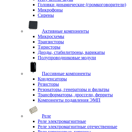
Головки динамические (громкоговорители)
Микрофоны
Сирены
Активные компоненты
Микросхемы
Транзисторы
Тиристоры
Диоды, стабилитроны, варикапы
Полупроводниковые модули
Пассивные компоненты
Конденсаторы
Резисторы
Резонаторы, генераторы и фильтры
Трансформаторы, дроссели, ферриты
Компоненты подавления ЭМП
Реле
Реле электромагнитные
Реле электромагнитные отечественные
Реле герконовые, герконы