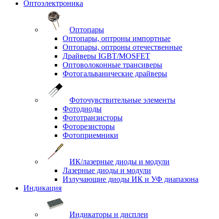
Оптоэлектроника
Оптопары
Оптопары, оптроны импортные
Оптопары, оптроны отечественные
Драйверы IGBT/MOSFET
Оптоволоконные трансиверы
Фотогальванические драйверы
Фоточувствительные элементы
Фотодиоды
Фототранзисторы
Фоторезисторы
Фотоприемники
ИК/лазерные диоды и модули
Лазерные диоды и модули
Излучающие диоды ИК и УФ диапазона
Индикация
Индикаторы и дисплеи