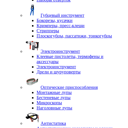
Губцевый инструмент
Бокорезы, кусачки
Кримперы, пресс-клещи
Стрипперы
Плоскогубцы, пассатижи, тонкогубцы
Электроинструмент
Клеевые пистолеты, термофены и
аксессуары
Электроинструмент
Дрели и шуруповерты
Оптические приспособления
Монтажные лупы
Бестеневые лупы
Микроскопы
Наголовные лупы
Антистатика