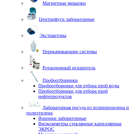
Магнитные мешалки
Центрифуги лабораторные
Экстракторы
Перекачивающие системы
Ротационный испаритель
Пробоотборники
Пробоотборники для отбора проб воды
Пробоотборники для отбора проб
нефтепродуктов
Лабораторная посуда из полипропилена и
полиэтилена
Воронки лабораторные
Вискозиметры стеклянные капиллярные
ЭКРОС