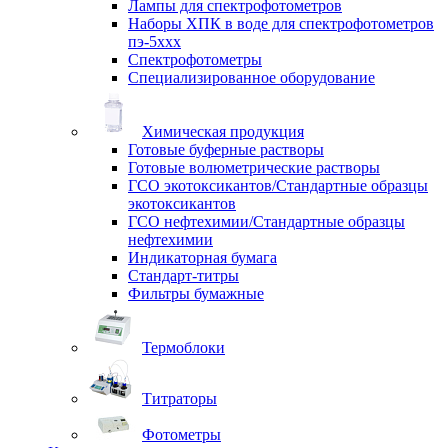
Лампы для спектрофотометров
Наборы ХПК в воде для спектрофотометров
пэ-5ххх
Спектрофотометры
Специализированное оборудование
Химическая продукция
Готовые буферные растворы
Готовые волюметрические растворы
ГСО экотоксикантов/Стандартные образцы
экотоксикантов
ГСО нефтехимии/Стандартные образцы
нефтехимии
Индикаторная бумага
Стандарт-титры
Фильтры бумажные
Термоблоки
Титраторы
Фотометры