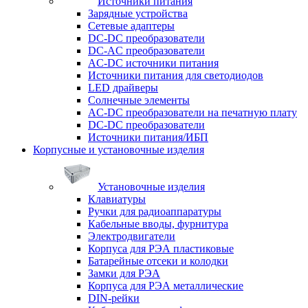
Источники питания
Зарядные устройства
Сетевые адаптеры
DC-DC преобразователи
DC-AC преобразователи
AC-DC источники питания
Источники питания для светодиодов
LED драйверы
Солнечные элементы
AC-DC преобразователи на печатную плату
DC-DC преобразователи
Источники питания/ИБП
Корпусные и установочные изделия
Установочные изделия
Клавиатуры
Ручки для радиоаппаратуры
Кабельные вводы, фурнитура
Электродвигатели
Корпуса для РЭА пластиковые
Батарейные отсеки и колодки
Замки для РЭА
Корпуса для РЭА металлические
DIN-рейки