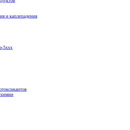
одуктов
ия и каплепадения
э-5ххх
отоксикантов
ехимии