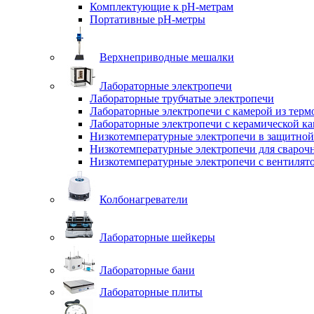
Комплектующие к pH-метрам
Портативные pH-метры
Верхнеприводные мешалки
Лабораторные электропечи
Лабораторные трубчатые электропечи
Лабораторные электропечи с камерой из терм
Лабораторные электропечи с керамической к
Низкотемпературные электропечи в защитной
Низкотемпературные электропечи для cвароч
Низкотемпературные электропечи с вентилят
Колбонагреватели
Лабораторные шейкеры
Лабораторные бани
Лабораторные плиты