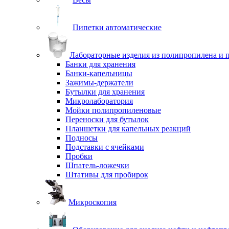
Пипетки автоматические
Лабораторные изделия из полипропилена и 
Банки для хранения
Банки-капельницы
Зажимы-держатели
Бутылки для хранения
Микролаборатория
Мойки полипропиленовые
Переноски для бутылок
Планшетки для капельных реакций
Подносы
Подставки с ячейками
Пробки
Шпатель-ложечки
Штативы для пробирок
Микроскопия