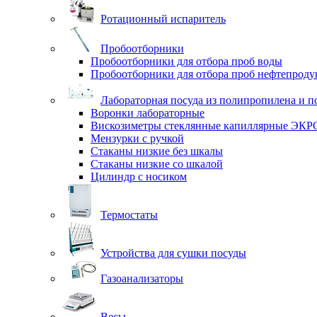
Ротационный испаритель
Пробоотборники
Пробоотборники для отбора проб воды
Пробоотборники для отбора проб нефтепроду
Лабораторная посуда из полипропилена и п
Воронки лабораторные
Вискозиметры стеклянные капиллярные ЭК
Мензурки с ручкой
Стаканы низкие без шкалы
Стаканы низкие со шкалой
Цилиндр с носиком
Термостаты
Устройства для сушки посуды
Газоанализаторы
Весы