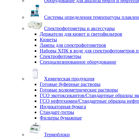
Оборудование для анализа нефти и нефтепр
Системы определения температуры плавлен
Спектрофотометры и аксессуары
Держатели для кювет и светофильтров
Кюветы
Лампы для спектрофотометров
Наборы ХПК в воде для спектрофотометров п
Спектрофотометры
Специализированное оборудование
Химическая продукция
Готовые буферные растворы
Готовые волюметрические растворы
ГСО экотоксикантов/Стандартные образцы эк
ГСО нефтехимии/Стандартные образцы нефт
Индикаторная бумага
Стандарт-титры
Фильтры бумажные
Термоблоки