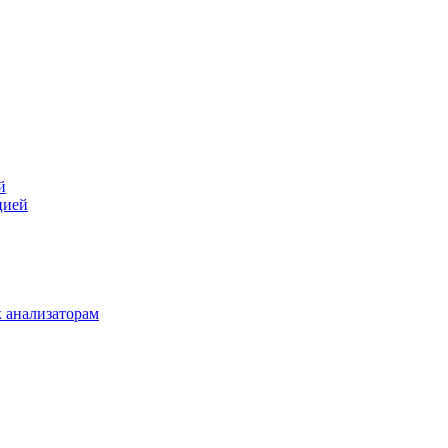
й
цией
 анализаторам