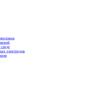
оволокна
амерой
 среде
ных электродов
ором