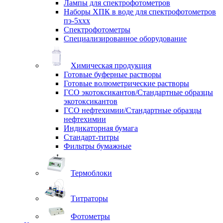
Лампы для спектрофотометров
Наборы ХПК в воде для спектрофотометров
пэ-5ххх
Спектрофотометры
Специализированное оборудование
Химическая продукция
Готовые буферные растворы
Готовые волюметрические растворы
ГСО экотоксикантов/Стандартные образцы
экотоксикантов
ГСО нефтехимии/Стандартные образцы
нефтехимии
Индикаторная бумага
Стандарт-титры
Фильтры бумажные
Термоблоки
Титраторы
Фотометры