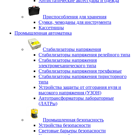
Антистатические аксессуары и одежда
Приспособления для хранения
Сумки, чемоданы для инструмента
Кассетницы
Промышленная автоматика
Стабилизаторы напряжения
Стабилизаторы напряжения релейного типа
Стабилизаторы напряжения
электромеханического типа
Стабилизаторы напряжения трехфазные
Стабилизаторы напряжения тиристорного
типа
Устройства защиты от отгорания нуля и
высокого напряжения (УЗОН)
Автотрансформаторы лабораторные
(ЛАТРы)
Промышленная безопасность
Устройства безопасности
Световые барьеры безопасности