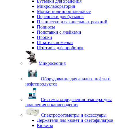
Бутылки для хранения
Микролаборатория
Мойки полипропиленовые
Переноски для бутылок
Планшетки для капельных реакций
Подносы
Подставки с ячейками
Пробки
Шпатель-ложечки
Штативы для пробирок
Микроскопия
Оборудование для анализа нефти и
нефтепродуктов
Системы определения температуры
плавления и каплепадения
Спектрофотометры и аксессуары
Держатели для кювет и светофильтров
Кюветы