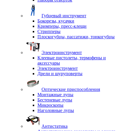
Губцевый инструмент
Бокорезы, кусачки
Кримперы, пресс-клещи
Стрипперы
Плоскогубцы, пассатижи, тонкогубцы
Электроинструмент
Клеевые пистолеты, термофены и
аксессуары
Электроинструмент
Дрели и шуруповерты
Оптические приспособления
Монтажные лупы
Бестеневые лупы
Микроскопы
Наголовные лупы
Антистатика