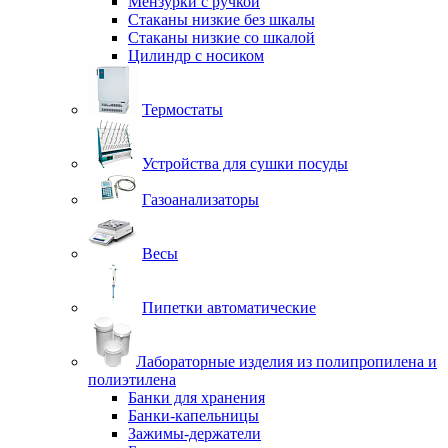
Мензурки с ручкой
Стаканы низкие без шкалы
Стаканы низкие со шкалой
Цилиндр с носиком
Термостаты
Устройства для сушки посуды
Газоанализаторы
Весы
Пипетки автоматические
Лабораторные изделия из полипропилена и
полиэтилена
Банки для хранения
Банки-капельницы
Зажимы-держатели