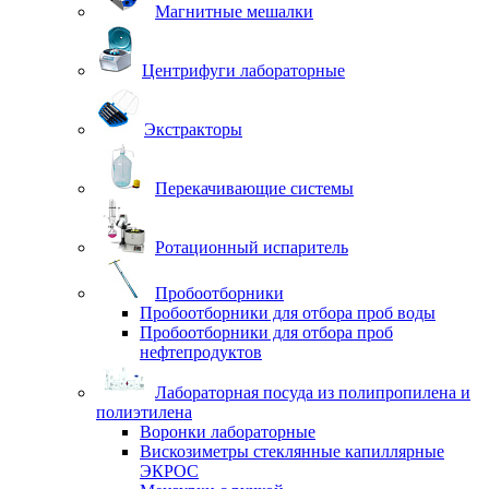
Магнитные мешалки
Центрифуги лабораторные
Экстракторы
Перекачивающие системы
Ротационный испаритель
Пробоотборники
Пробоотборники для отбора проб воды
Пробоотборники для отбора проб
нефтепродуктов
Лабораторная посуда из полипропилена и
полиэтилена
Воронки лабораторные
Вискозиметры стеклянные капиллярные
ЭКРОС