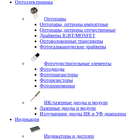
Оптоэлектроника
Оптопары
Оптопары, оптроны импортные
Оптопары, оптроны отечественные
Драйверы IGBT/MOSFET
Оптоволоконные трансиверы
Фотогальванические драйверы
Фоточувствительные элементы
Фотодиоды
Фототранзисторы
Фоторезисторы
Фотоприемники
ИК/лазерные диоды и модули
Лазерные диоды и модули
Излучающие диоды ИК и УФ диапазона
Индикация
Индикаторы и дисплеи