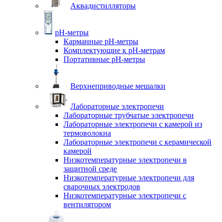
Аквадистилляторы
pH-метры
Карманные pH-метры
Комплектующие к pH-метрам
Портативные pH-метры
Верхнеприводные мешалки
Лабораторные электропечи
Лабораторные трубчатые электропечи
Лабораторные электропечи с камерой из
термоволокна
Лабораторные электропечи с керамической
камерой
Низкотемпературные электропечи в
защитной среде
Низкотемпературные электропечи для
cварочных электродов
Низкотемпературные электропечи с
вентилятором