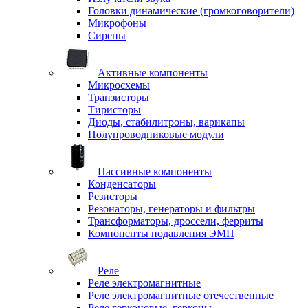
Головки динамические (громкоговорители)
Микрофоны
Сирены
Активные компоненты
Микросхемы
Транзисторы
Тиристоры
Диоды, стабилитроны, варикапы
Полупроводниковые модули
Пассивные компоненты
Конденсаторы
Резисторы
Резонаторы, генераторы и фильтры
Трансформаторы, дроссели, ферриты
Компоненты подавления ЭМП
Реле
Реле электромагнитные
Реле электромагнитные отечественные
Реле герконовые, герконы