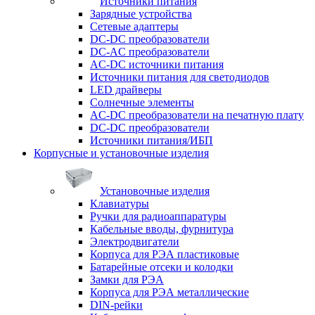
Источники питания
Зарядные устройства
Сетевые адаптеры
DC-DC преобразователи
DC-AC преобразователи
AC-DC источники питания
Источники питания для светодиодов
LED драйверы
Солнечные элементы
AC-DC преобразователи на печатную плату
DC-DC преобразователи
Источники питания/ИБП
Корпусные и установочные изделия
Установочные изделия
Клавиатуры
Ручки для радиоаппаратуры
Кабельные вводы, фурнитура
Электродвигатели
Корпуса для РЭА пластиковые
Батарейные отсеки и колодки
Замки для РЭА
Корпуса для РЭА металлические
DIN-рейки