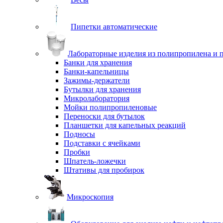
Пипетки автоматические
Лабораторные изделия из полипропилена и 
Банки для хранения
Банки-капельницы
Зажимы-держатели
Бутылки для хранения
Микролаборатория
Мойки полипропиленовые
Переноски для бутылок
Планшетки для капельных реакций
Подносы
Подставки с ячейками
Пробки
Шпатель-ложечки
Штативы для пробирок
Микроскопия