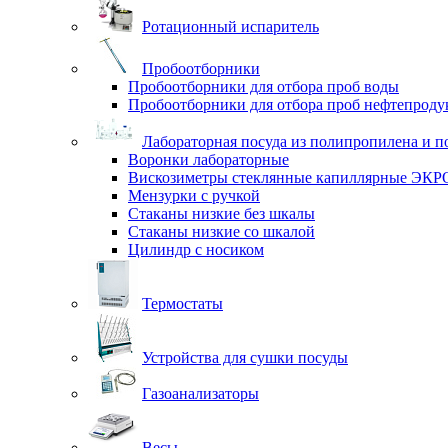
Ротационный испаритель
Пробоотборники
Пробоотборники для отбора проб воды
Пробоотборники для отбора проб нефтепроду
Лабораторная посуда из полипропилена и п
Воронки лабораторные
Вискозиметры стеклянные капиллярные ЭК
Мензурки с ручкой
Стаканы низкие без шкалы
Стаканы низкие со шкалой
Цилиндр с носиком
Термостаты
Устройства для сушки посуды
Газоанализаторы
Весы