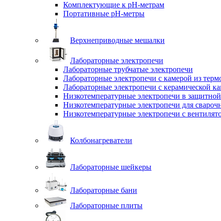
Комплектующие к pH-метрам
Портативные pH-метры
Верхнеприводные мешалки
Лабораторные электропечи
Лабораторные трубчатые электропечи
Лабораторные электропечи с камерой из терм
Лабораторные электропечи с керамической к
Низкотемпературные электропечи в защитной
Низкотемпературные электропечи для cвароч
Низкотемпературные электропечи с вентилят
Колбонагреватели
Лабораторные шейкеры
Лабораторные бани
Лабораторные плиты