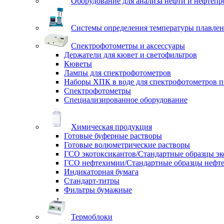
Оборудование для анализа нефти и нефтепр
Системы определения температуры плавлен
Спектрофотометры и аксессуары
Держатели для кювет и светофильтров
Кюветы
Лампы для спектрофотометров
Наборы ХПК в воде для спектрофотометров п
Спектрофотометры
Специализированное оборудование
Химическая продукция
Готовые буферные растворы
Готовые волюметрические растворы
ГСО экотоксикантов/Стандартные образцы эк
ГСО нефтехимии/Стандартные образцы нефт
Индикаторная бумага
Стандарт-титры
Фильтры бумажные
Термоблоки