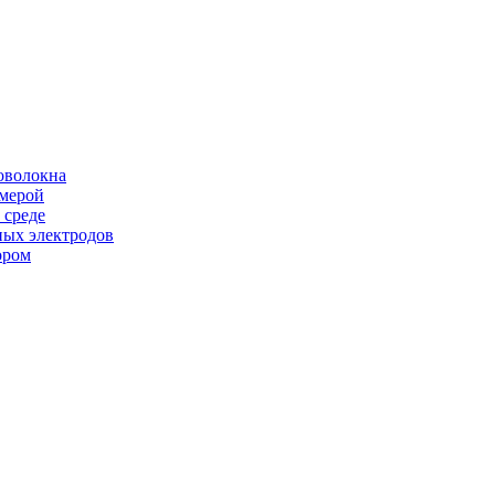
оволокна
амерой
 среде
ных электродов
ором