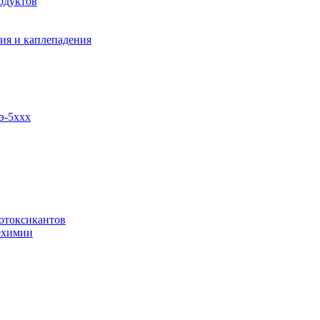
одуктов
ия и каплепадения
э-5ххх
отоксикантов
ехимии