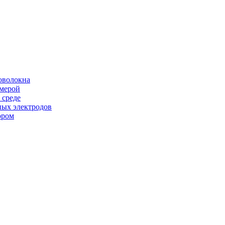
оволокна
амерой
 среде
ных электродов
ором