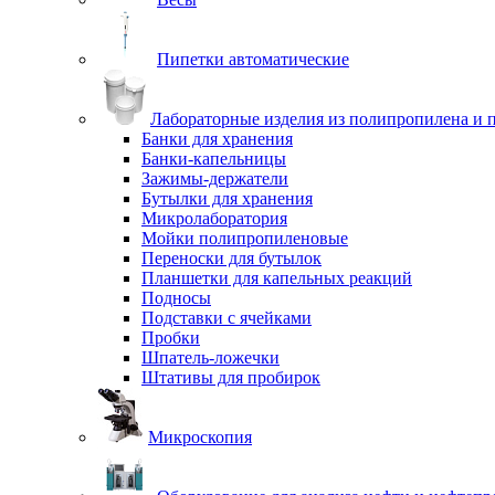
Пипетки автоматические
Лабораторные изделия из полипропилена и 
Банки для хранения
Банки-капельницы
Зажимы-держатели
Бутылки для хранения
Микролаборатория
Мойки полипропиленовые
Переноски для бутылок
Планшетки для капельных реакций
Подносы
Подставки с ячейками
Пробки
Шпатель-ложечки
Штативы для пробирок
Микроскопия