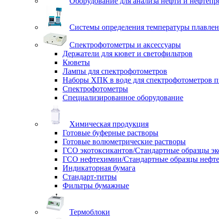
Оборудование для анализа нефти и нефтепр
Системы определения температуры плавлен
Спектрофотометры и аксессуары
Держатели для кювет и светофильтров
Кюветы
Лампы для спектрофотометров
Наборы ХПК в воде для спектрофотометров п
Спектрофотометры
Специализированное оборудование
Химическая продукция
Готовые буферные растворы
Готовые волюметрические растворы
ГСО экотоксикантов/Стандартные образцы эк
ГСО нефтехимии/Стандартные образцы нефт
Индикаторная бумага
Стандарт-титры
Фильтры бумажные
Термоблоки