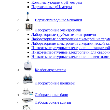
Комплектующие к pH-метрам
Портативные pH-метры
Верхнеприводные мешалки
Лабораторные электропечи
Лабораторные трубчатые электропечи
Лабораторные электропечи с камерой из терм
Лабораторные электропечи с керамической к
Низкотемпературные электропечи в защитной
Низкотемпературные электропечи для cвароч
Низкотемпературные электропечи с вентилят
Колбонагреватели
Лабораторные шейкеры
Лабораторные бани
Лабораторные плиты