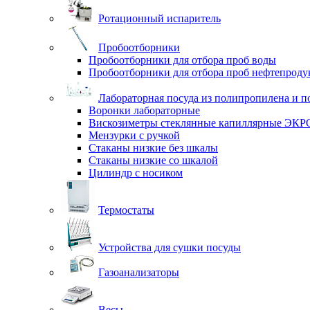
Ротационный испаритель
Пробоотборники
Пробоотборники для отбора проб воды
Пробоотборники для отбора проб нефтепроду
Лабораторная посуда из полипропилена и п
Воронки лабораторные
Вискозиметры стеклянные капиллярные ЭК
Мензурки с ручкой
Стаканы низкие без шкалы
Стаканы низкие со шкалой
Цилиндр с носиком
Термостаты
Устройства для сушки посуды
Газоанализаторы
Весы