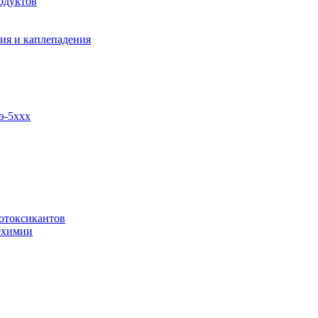
одуктов
ия и каплепадения
э-5ххх
отоксикантов
ехимии