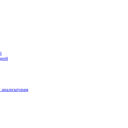
й
цией
 анализаторам