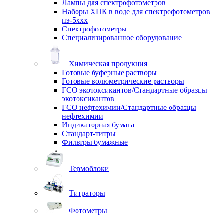
Лампы для спектрофотометров
Наборы ХПК в воде для спектрофотометров
пэ-5ххх
Спектрофотометры
Специализированное оборудование
Химическая продукция
Готовые буферные растворы
Готовые волюметрические растворы
ГСО экотоксикантов/Стандартные образцы
экотоксикантов
ГСО нефтехимии/Стандартные образцы
нефтехимии
Индикаторная бумага
Стандарт-титры
Фильтры бумажные
Термоблоки
Титраторы
Фотометры