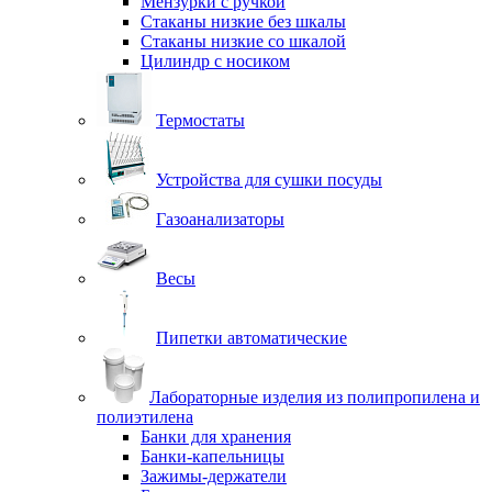
Мензурки с ручкой
Стаканы низкие без шкалы
Стаканы низкие со шкалой
Цилиндр с носиком
Термостаты
Устройства для сушки посуды
Газоанализаторы
Весы
Пипетки автоматические
Лабораторные изделия из полипропилена и
полиэтилена
Банки для хранения
Банки-капельницы
Зажимы-держатели