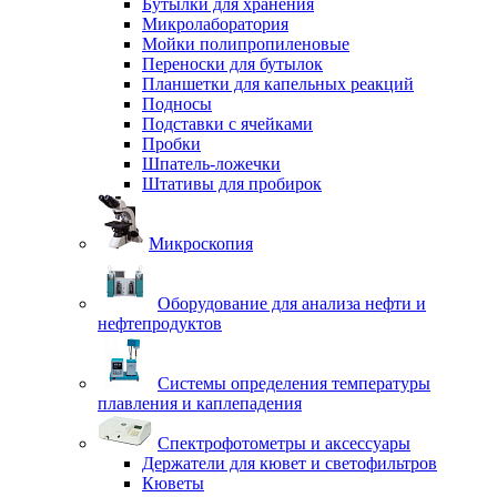
Бутылки для хранения
Микролаборатория
Мойки полипропиленовые
Переноски для бутылок
Планшетки для капельных реакций
Подносы
Подставки с ячейками
Пробки
Шпатель-ложечки
Штативы для пробирок
Микроскопия
Оборудование для анализа нефти и
нефтепродуктов
Системы определения температуры
плавления и каплепадения
Спектрофотометры и аксессуары
Держатели для кювет и светофильтров
Кюветы