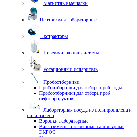
Магнитные мешалки
Центрифуги лабораторные
Экстракторы
Перекачивающие системы
Ротационный испаритель
Пробоотборники
Пробоотборники для отбора проб воды
Пробоотборники для отбора проб
нефтепродуктов
Лабораторная посуда из полипропилена и
полиэтилена
Воронки лабораторные
Вискозиметры стеклянные капиллярные
ЭКРОС