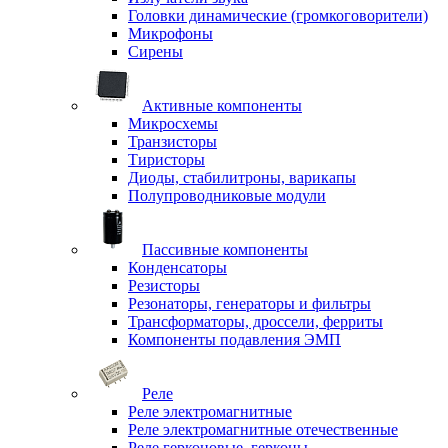
Головки динамические (громкоговорители)
Микрофоны
Сирены
Активные компоненты
Микросхемы
Транзисторы
Тиристоры
Диоды, стабилитроны, варикапы
Полупроводниковые модули
Пассивные компоненты
Конденсаторы
Резисторы
Резонаторы, генераторы и фильтры
Трансформаторы, дроссели, ферриты
Компоненты подавления ЭМП
Реле
Реле электромагнитные
Реле электромагнитные отечественные
Реле герконовые, герконы