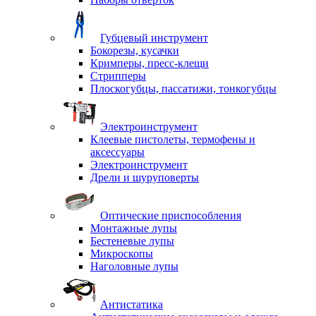
Губцевый инструмент
Бокорезы, кусачки
Кримперы, пресс-клещи
Стрипперы
Плоскогубцы, пассатижи, тонкогубцы
Электроинструмент
Клеевые пистолеты, термофены и
аксессуары
Электроинструмент
Дрели и шуруповерты
Оптические приспособления
Монтажные лупы
Бестеневые лупы
Микроскопы
Наголовные лупы
Антистатика