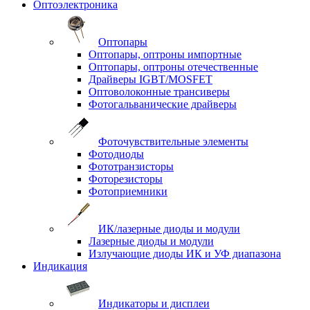
Оптоэлектроника
Оптопары
Оптопары, оптроны импортные
Оптопары, оптроны отечественные
Драйверы IGBT/MOSFET
Оптоволоконные трансиверы
Фотогальванические драйверы
Фоточувствительные элементы
Фотодиоды
Фототранзисторы
Фоторезисторы
Фотоприемники
ИК/лазерные диоды и модули
Лазерные диоды и модули
Излучающие диоды ИК и УФ диапазона
Индикация
Индикаторы и дисплеи