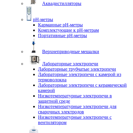
Аквадистилляторы
pH-метры
Карманные pH-метры
Комплектующие к pH-метрам
Портативные pH-метры
Верхнеприводные мешалки
Лабораторные электропечи
Лабораторные трубчатые электропечи
Лабораторные электропечи с камерой из
термоволокна
Лабораторные электропечи с керамической
камерой
Низкотемпературные электропечи в
защитной среде
Низкотемпературные электропечи для
cварочных электродов
Низкотемпературные электропечи с
вентилятором