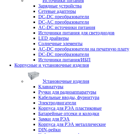
Источники питания
Зарядные устройства
Сетевые адаптеры
DC-DC преобразователи
DC-AC преобразователи
AC-DC источники питания
Источники питания для светодиодов
LED драйверы
Солнечные элементы
AC-DC преобразователи на печатную плату
DC-DC преобразователи
Источники питания/ИБП
Корпусные и установочные изделия
Установочные изделия
Клавиатуры
Ручки для радиоаппаратуры
Кабельные вводы, фурнитура
Электродвигатели
Корпуса для РЭА пластиковые
Батарейные отсеки и колодки
Замки для РЭА
Корпуса для РЭА металлические
DIN-рейки