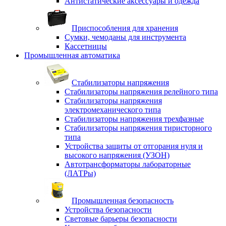
Антистатические аксессуары и одежда
Приспособления для хранения
Сумки, чемоданы для инструмента
Кассетницы
Промышленная автоматика
Стабилизаторы напряжения
Стабилизаторы напряжения релейного типа
Стабилизаторы напряжения
электромеханического типа
Стабилизаторы напряжения трехфазные
Стабилизаторы напряжения тиристорного
типа
Устройства защиты от отгорания нуля и
высокого напряжения (УЗОН)
Автотрансформаторы лабораторные
(ЛАТРы)
Промышленная безопасность
Устройства безопасности
Световые барьеры безопасности