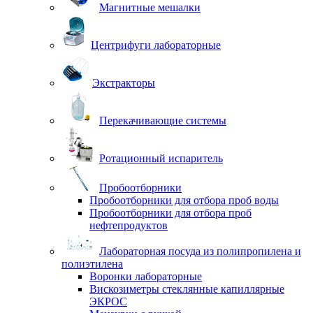
Магнитные мешалки
Центрифуги лабораторные
Экстракторы
Перекачивающие системы
Ротационный испаритель
Пробоотборники
Пробоотборники для отбора проб воды
Пробоотборники для отбора проб
нефтепродуктов
Лабораторная посуда из полипропилена и
полиэтилена
Воронки лабораторные
Вискозиметры стеклянные капиллярные
ЭКРОС