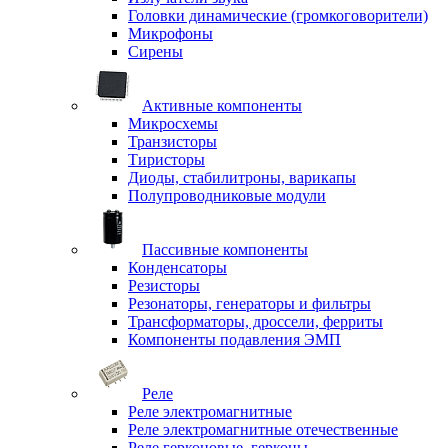
Головки динамические (громкоговорители)
Микрофоны
Сирены
Активные компоненты
Микросхемы
Транзисторы
Тиристоры
Диоды, стабилитроны, варикапы
Полупроводниковые модули
Пассивные компоненты
Конденсаторы
Резисторы
Резонаторы, генераторы и фильтры
Трансформаторы, дроссели, ферриты
Компоненты подавления ЭМП
Реле
Реле электромагнитные
Реле электромагнитные отечественные
Реле герконовые, герконы