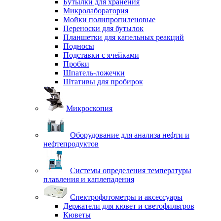
Бутылки для хранения
Микролаборатория
Мойки полипропиленовые
Переноски для бутылок
Планшетки для капельных реакций
Подносы
Подставки с ячейками
Пробки
Шпатель-ложечки
Штативы для пробирок
Микроскопия
Оборудование для анализа нефти и
нефтепродуктов
Системы определения температуры
плавления и каплепадения
Спектрофотометры и аксессуары
Держатели для кювет и светофильтров
Кюветы