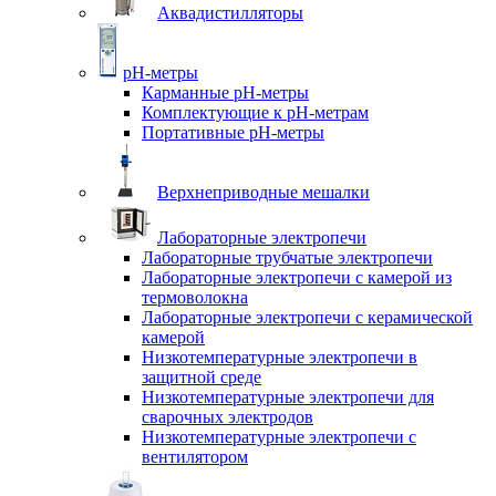
Аквадистилляторы
pH-метры
Карманные pH-метры
Комплектующие к pH-метрам
Портативные pH-метры
Верхнеприводные мешалки
Лабораторные электропечи
Лабораторные трубчатые электропечи
Лабораторные электропечи с камерой из
термоволокна
Лабораторные электропечи с керамической
камерой
Низкотемпературные электропечи в
защитной среде
Низкотемпературные электропечи для
cварочных электродов
Низкотемпературные электропечи с
вентилятором