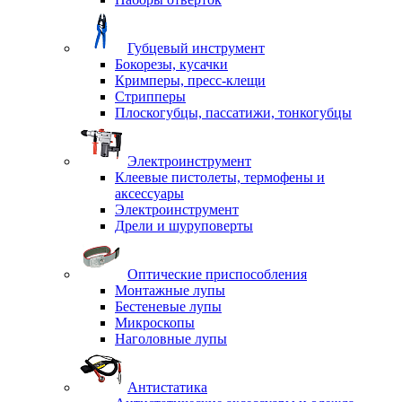
Губцевый инструмент
Бокорезы, кусачки
Кримперы, пресс-клещи
Стрипперы
Плоскогубцы, пассатижи, тонкогубцы
Электроинструмент
Клеевые пистолеты, термофены и
аксессуары
Электроинструмент
Дрели и шуруповерты
Оптические приспособления
Монтажные лупы
Бестеневые лупы
Микроскопы
Наголовные лупы
Антистатика