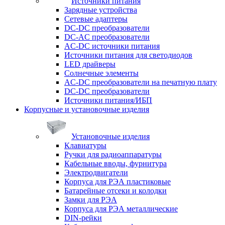
Источники питания
Зарядные устройства
Сетевые адаптеры
DC-DC преобразователи
DC-AC преобразователи
AC-DC источники питания
Источники питания для светодиодов
LED драйверы
Солнечные элементы
AC-DC преобразователи на печатную плату
DC-DC преобразователи
Источники питания/ИБП
Корпусные и установочные изделия
Установочные изделия
Клавиатуры
Ручки для радиоаппаратуры
Кабельные вводы, фурнитура
Электродвигатели
Корпуса для РЭА пластиковые
Батарейные отсеки и колодки
Замки для РЭА
Корпуса для РЭА металлические
DIN-рейки