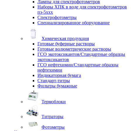
Лампы для спектрофотометров
Наборы ХПК в воде для спектрофотометров
пэ-5ххх
Спектрофотометры
Специализированное оборудование
Химическая продукция
Готовые буферные растворы
Готовые волюметрические растворы
ГСО экотоксикантов/Стандартные образцы
экотоксикантов
ГСО нефтехимии/Стандартные образцы
нефтехимии
Индикаторная бумага
Стандарт-титры
Фильтры бумажные
Термоблоки
Титраторы
Фотометры