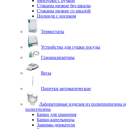
Мензурки с ручкой
Стаканы низкие без шкалы
Стаканы низкие со шкалой
Цилиндр с носиком
Термостаты
Устройства для сушки посуды
Газоанализаторы
Весы
Пипетки автоматические
Лабораторные изделия из полипропилена и
полиэтилена
Банки для хранения
Банки-капельницы
Зажимы-держатели