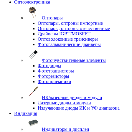
Оптоэлектроника
Оптопары
Оптопары, оптроны импортные
Оптопары, оптроны отечественные
Драйверы IGBT/MOSFET
Оптоволоконные трансиверы
Фотогальванические драйверы
Фоточувствительные элементы
Фотодиоды
Фототранзисторы
Фоторезисторы
Фотоприемники
ИК/лазерные диоды и модули
Лазерные диоды и модули
Излучающие диоды ИК и УФ диапазона
Индикация
Индикаторы и дисплеи