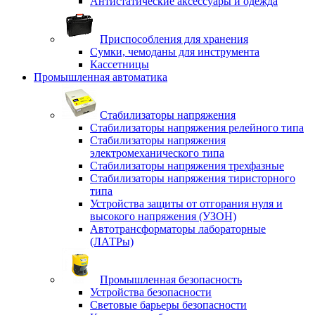
Антистатические аксессуары и одежда
Приспособления для хранения
Сумки, чемоданы для инструмента
Кассетницы
Промышленная автоматика
Стабилизаторы напряжения
Стабилизаторы напряжения релейного типа
Стабилизаторы напряжения
электромеханического типа
Стабилизаторы напряжения трехфазные
Стабилизаторы напряжения тиристорного
типа
Устройства защиты от отгорания нуля и
высокого напряжения (УЗОН)
Автотрансформаторы лабораторные
(ЛАТРы)
Промышленная безопасность
Устройства безопасности
Световые барьеры безопасности