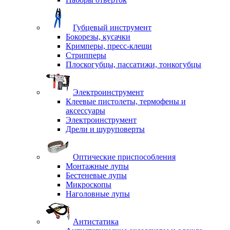
Губцевый инструмент
Бокорезы, кусачки
Кримперы, пресс-клещи
Стрипперы
Плоскогубцы, пассатижи, тонкогубцы
Электроинструмент
Клеевые пистолеты, термофены и
аксессуары
Электроинструмент
Дрели и шуруповерты
Оптические приспособления
Монтажные лупы
Бестеневые лупы
Микроскопы
Наголовные лупы
Антистатика