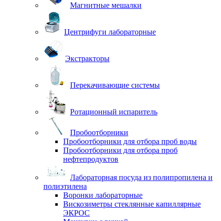
Магнитные мешалки
Центрифуги лабораторные
Экстракторы
Перекачивающие системы
Ротационный испаритель
Пробоотборники
Пробоотборники для отбора проб воды
Пробоотборники для отбора проб
нефтепродуктов
Лабораторная посуда из полипропилена и
полиэтилена
Воронки лабораторные
Вискозиметры стеклянные капиллярные
ЭКРОС