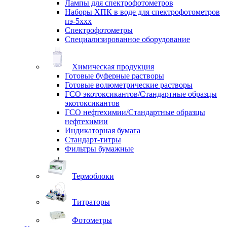
Лампы для спектрофотометров
Наборы ХПК в воде для спектрофотометров
пэ-5ххх
Спектрофотометры
Специализированное оборудование
Химическая продукция
Готовые буферные растворы
Готовые волюметрические растворы
ГСО экотоксикантов/Стандартные образцы
экотоксикантов
ГСО нефтехимии/Стандартные образцы
нефтехимии
Индикаторная бумага
Стандарт-титры
Фильтры бумажные
Термоблоки
Титраторы
Фотометры