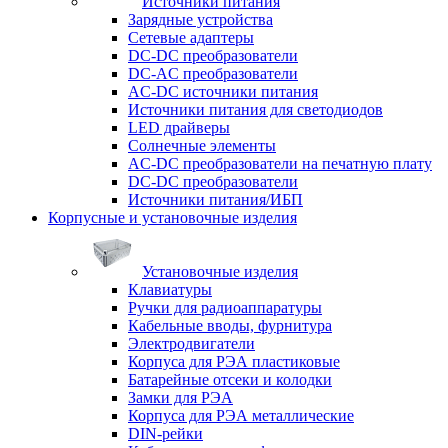
Источники питания
Зарядные устройства
Сетевые адаптеры
DC-DC преобразователи
DC-AC преобразователи
AC-DC источники питания
Источники питания для светодиодов
LED драйверы
Солнечные элементы
AC-DC преобразователи на печатную плату
DC-DC преобразователи
Источники питания/ИБП
Корпусные и установочные изделия
Установочные изделия
Клавиатуры
Ручки для радиоаппаратуры
Кабельные вводы, фурнитура
Электродвигатели
Корпуса для РЭА пластиковые
Батарейные отсеки и колодки
Замки для РЭА
Корпуса для РЭА металлические
DIN-рейки