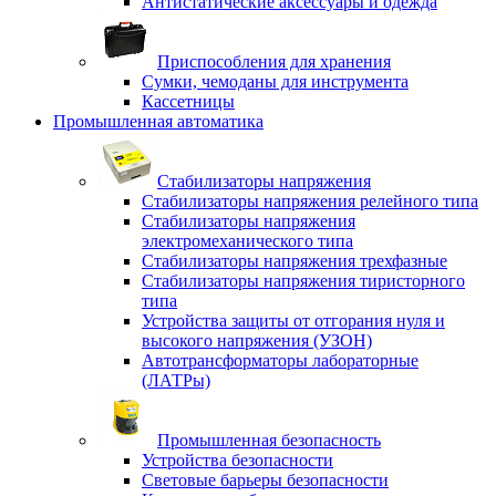
Антистатические аксессуары и одежда
Приспособления для хранения
Сумки, чемоданы для инструмента
Кассетницы
Промышленная автоматика
Стабилизаторы напряжения
Стабилизаторы напряжения релейного типа
Стабилизаторы напряжения
электромеханического типа
Стабилизаторы напряжения трехфазные
Стабилизаторы напряжения тиристорного
типа
Устройства защиты от отгорания нуля и
высокого напряжения (УЗОН)
Автотрансформаторы лабораторные
(ЛАТРы)
Промышленная безопасность
Устройства безопасности
Световые барьеры безопасности