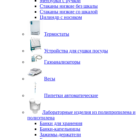
Мензурки с ручкой
Стаканы низкие без шкалы
Стаканы низкие со шкалой
Цилиндр с носиком
Термостаты
Устройства для сушки посуды
Газоанализаторы
Весы
Пипетки автоматические
Лабораторные изделия из полипропилена и
полиэтилена
Банки для хранения
Банки-капельницы
Зажимы-держатели