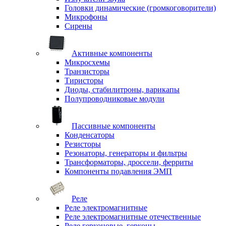
Головки динамические (громкоговорители)
Микрофоны
Сирены
Активные компоненты
Микросхемы
Транзисторы
Тиристоры
Диоды, стабилитроны, варикапы
Полупроводниковые модули
Пассивные компоненты
Конденсаторы
Резисторы
Резонаторы, генераторы и фильтры
Трансформаторы, дроссели, ферриты
Компоненты подавления ЭМП
Реле
Реле электромагнитные
Реле электромагнитные отечественные
Реле герконовые, герконы