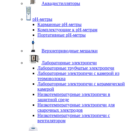
Аквадистилляторы
pH-метры
Карманные pH-метры
Комплектующие к pH-метрам
Портативные pH-метры
Верхнеприводные мешалки
Лабораторные электропечи
Лабораторные трубчатые электропечи
Лабораторные электропечи с камерой из
термоволокна
Лабораторные электропечи с керамической
камерой
Низкотемпературные электропечи в
защитной среде
Низкотемпературные электропечи для
cварочных электродов
Низкотемпературные электропечи с
вентилятором