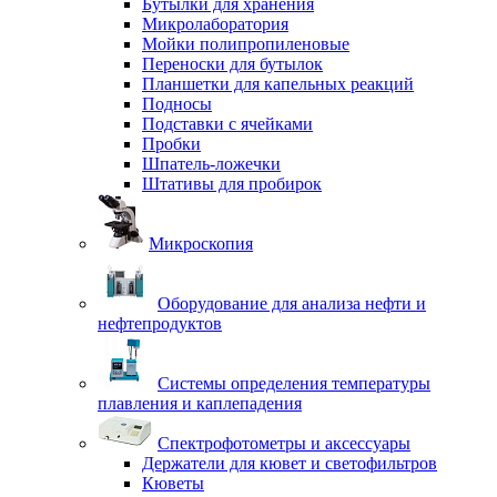
Бутылки для хранения
Микролаборатория
Мойки полипропиленовые
Переноски для бутылок
Планшетки для капельных реакций
Подносы
Подставки с ячейками
Пробки
Шпатель-ложечки
Штативы для пробирок
Микроскопия
Оборудование для анализа нефти и
нефтепродуктов
Системы определения температуры
плавления и каплепадения
Спектрофотометры и аксессуары
Держатели для кювет и светофильтров
Кюветы