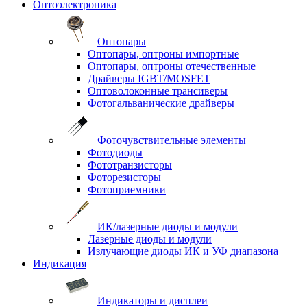
Оптоэлектроника
Оптопары
Оптопары, оптроны импортные
Оптопары, оптроны отечественные
Драйверы IGBT/MOSFET
Оптоволоконные трансиверы
Фотогальванические драйверы
Фоточувствительные элементы
Фотодиоды
Фототранзисторы
Фоторезисторы
Фотоприемники
ИК/лазерные диоды и модули
Лазерные диоды и модули
Излучающие диоды ИК и УФ диапазона
Индикация
Индикаторы и дисплеи